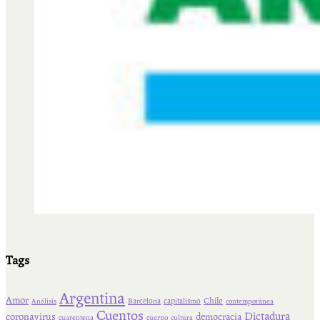
Tags
Argentina
Amor
Chile
Barcelona
capitalismo
Análisis
contemporánea
Cuentos
Dictadura
coronavirus
democracia
cuarentena
cuerpo
cultura