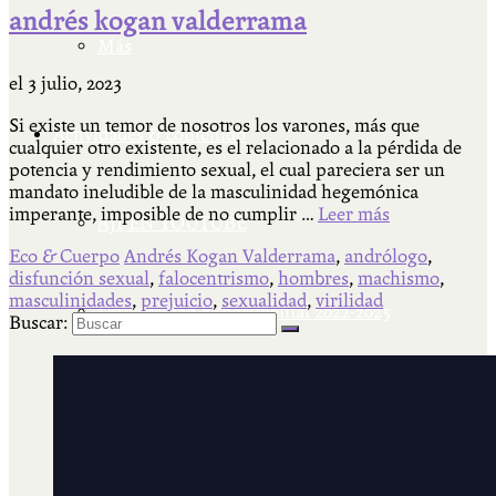
andrés kogan valderrama
Más
el
3 julio, 2023
Si existe un temor de nosotros los varones, más que
Actividades & contenido
cualquier otro existente, es el relacionado a la pérdida de
potencia y rendimiento sexual, el cual pareciera ser un
mandato ineludible de la masculinidad hegemónica
imperante, imposible de no cumplir …
Leer más
AJÍ EN YOUTUBE
Eco & Cuerpo
Andrés Kogan Valderrama
,
andrólogo
,
disfunción sexual
,
falocentrismo
,
hombres
,
machismo
,
masculinidades
,
prejuicio
,
sexualidad
,
virilidad
Universidad Experimental 2022-2025
Buscar:
Feria del Libro Venado Tuerto 2022-2025
Facultad Libre Venado Tuerto 1990-1994