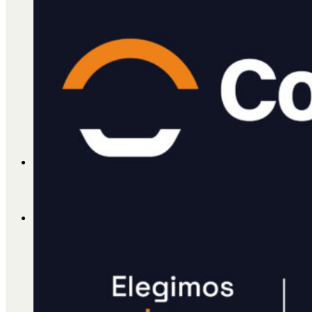
Cátedra Bailable 2018
Más
Ají Ediciones
Qué es Ají
ADHERITE!