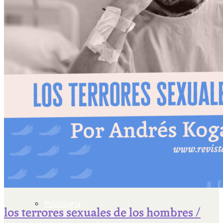
Escriben & participan
Actualidad y sociedad
Educación
Literatura
Filosofía
Psicología
los terrores sexuales de los hombres /