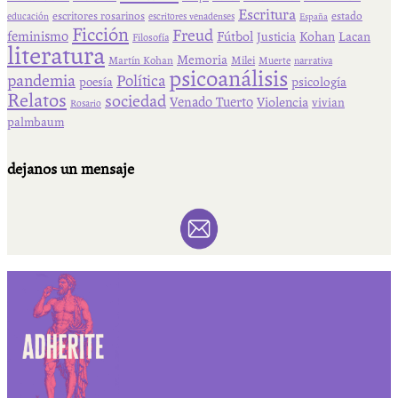
Escritura
escritores rosarinos
estado
educación
escritores venadenses
España
Ficción
Freud
feminismo
Fútbol
Kohan
Lacan
Justicia
Filosofía
literatura
Memoria
Martín Kohan
Milei
Muerte
narrativa
psicoanálisis
pandemia
Política
psicología
poesía
Relatos
sociedad
Venado Tuerto
Violencia
vivian
Rosario
palmbaum
dejanos un mensaje