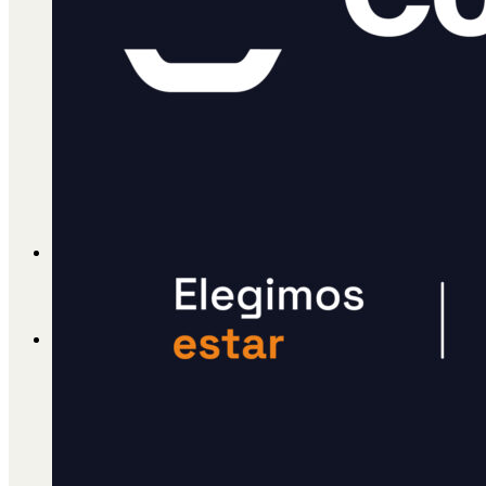
Cátedra Bailable 2018
Más
Ají Ediciones
Qué es Ají
ADHERITE!