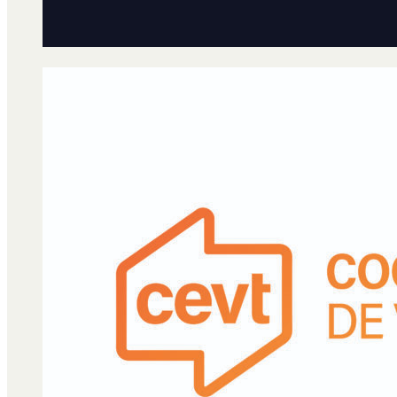
Qué es Ají
Staff