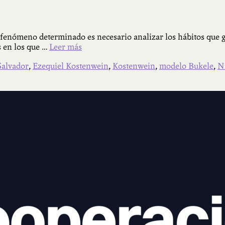
enómeno determinado es necesario analizar los hábitos que gen
as en los que …
Leer más
Salvador
,
Ezequiel Kostenwein
,
Kostenwein
,
modelo Bukele
,
Ni