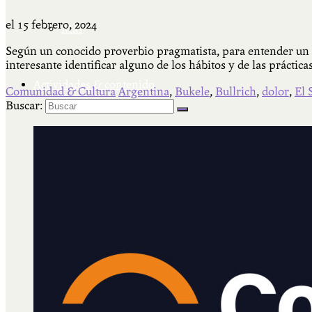
el
15 febrero, 2024
Más
Según un conocido proverbio pragmatista, para entender un f
interesante identificar alguno de los hábitos y de las práctic
Actividades & contenido
Comunidad & Cultura
Argentina
,
Bukele
,
Bullrich
,
dolor
,
El 
Buscar:
AJÍ EN YOUTUBE
Universidad Experimental 2022-2025
Feria del Libro Venado Tuerto 2022-2025
Facultad Libre Venado Tuerto 1990-1994