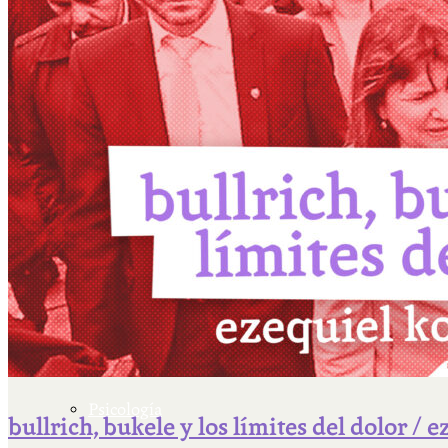
Escriben & participan
Actualidad y sociedad
Educación
Literatura
Filosofía
Psicología
bullrich, bukele y los límites del dolor /