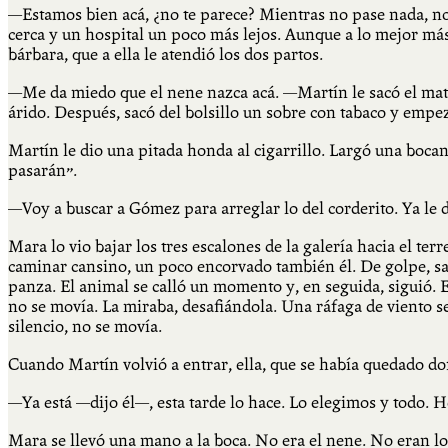
—Estamos bien acá, ¿no te parece? Mientras no pase nada, no
cerca y un hospital un poco más lejos. Aunque a lo mejor más
bárbara, que a ella le atendió los dos partos.
—Me da miedo que el nene nazca acá. —Martín le sacó el mate
árido. Después, sacó del bolsillo un sobre con tabaco y emp
Martín le dio una pitada honda al cigarrillo. Largó una boc
pasarán”.
—Voy a buscar a Gómez para arreglar lo del corderito. Ya le 
Mara lo vio bajar los tres escalones de la galería hacia el t
caminar cansino, un poco encorvado también él. De golpe, sal
panza. El animal se calló un momento y, en seguida, siguió. E
no se movía. La miraba, desafiándola. Una ráfaga de viento se
silencio, no se movía.
Cuando Martín volvió a entrar, ella, que se había quedado dor
—Ya está —dijo él—, esta tarde lo hace. Lo elegimos y todo.
Mara se llevó una mano a la boca. No era el nene. No eran lo