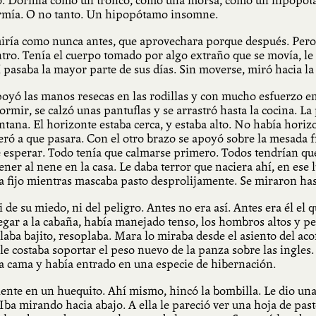
ado. Dormía como un tronco, como una morsa, como un hipopót
rmía. O no tanto. Un hipopótamo insomne.
ría como nunca antes, que aprovechara porque después. Pero el
ro. Tenía el cuerpo tomado por algo extraño que se movía, le e
 pasaba la mayor parte de sus días. Sin moverse, miró hacia la
poyó las manos resecas en las rodillas y con mucho esfuerzo e
mir, se calzó unas pantuflas y se arrastró hasta la cocina. La
ntana. El horizonte estaba cerca, y estaba alto. No había horizo
eró a que pasara. Con el otro brazo se apoyó sobre la mesada
esperar. Todo tenía que calmarse primero. Todos tendrían que o
r al nene en la casa. Le daba terror que naciera ahí, en ese lu
a fijo mientras mascaba pasto desprolijamente. Se miraron has
de su miedo, ni del peligro. Antes no era así. Antes era él el 
gar a la cabaña, había manejado tenso, los hombros altos y pegad
laba bajito, resoplaba. Mara lo miraba desde el asiento del a
le costaba soportar el peso nuevo de la panza sobre las ingle
a cama y había entrado en una especie de hibernación.
nte en un huequito. Ahí mismo, hincó la bombilla. Le dio una c
 Iba mirando hacia abajo. A ella le pareció ver una hoja de pas