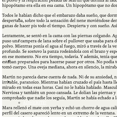
el polvo y la respiración pesada de Martín que dormía al l
hipopótamo era ella en esa cama. Un hipopótamo que no do
Todos le habían dicho que el embarazo daba sueño, que dormi
Cátedra Bailable 2018
despertaba, sobre todo la sensación del nene moviéndose dent
ganas de hacer pis todo el tiempo. Despierta y con sueño. Así
Lentamente, se sentó en la cama con las piernas colgando. A
Más
puso una campera de lana sobre el pullover que usaba para dor
polvo. Mientras ponía el agua al fuego, miró a través de la ve
profundo. Se sostuvo la panza rodeándola con el brazo y esp
en ese momento. No era tiempo, todavía. Y además, tenía que 
Ají Ediciones
estaban preparados para hacerse pasar por otros. No podía tene
tomó cuerpo. Una oveja mediana, ahora en silencio, la mirab
Martín no parecía darse cuenta de nada. Ni de su ansiedad, ni 
Qué es Ají
irritable, paranoico. Mientras habían cruzado el país hasta lle
mirado en todas esas horas. Casi no le había hablado. Mascul
Nerviosa y también un poco cansada. Le dolían las piernas y 
comprobado que nadie los seguía, Martín se había echado a l
ADHERITE!
Mara rellenó el mate con yerba y echó un chorro de agua calie
perfil del casero apareció lento en un extremo de la ventana.