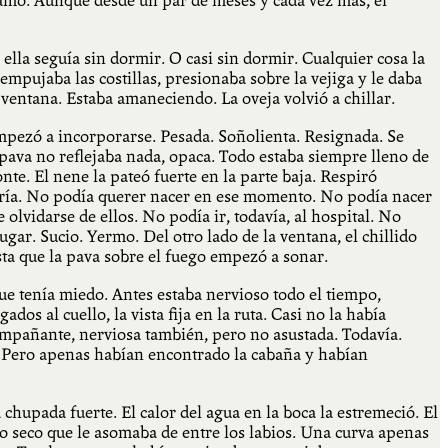
amo. Aunque desde un par de meses y cada vez más, el
la seguía sin dormir. O casi sin dormir. Cualquier cosa la
mpujaba las costillas, presionaba sobre la vejiga y le daba
 ventana. Estaba amaneciendo. La oveja volvió a chillar.
mpezó a incorporarse. Pesada. Soñolienta. Resignada. Se
 pava no reflejaba nada, opaca. Todo estaba siempre lleno de
nte. El nene la pateó fuerte en la parte baja. Respiró
 fría. No podía querer nacer en ese momento. No podía nacer
lvidarse de ellos. No podía ir, todavía, al hospital. No
gar. Sucio. Yermo. Del otro lado de la ventana, el chillido
ta que la pava sobre el fuego empezó a sonar.
que tenía miedo. Antes estaba nervioso todo el tiempo,
os al cuello, la vista fija en la ruta. Casi no la había
compañante, nerviosa también, pero no asustada. Todavía.
s. Pero apenas habían encontrado la cabaña y habían
hupada fuerte. El calor del agua en la boca la estremeció. El
to seco que le asomaba de entre los labios. Una curva apenas