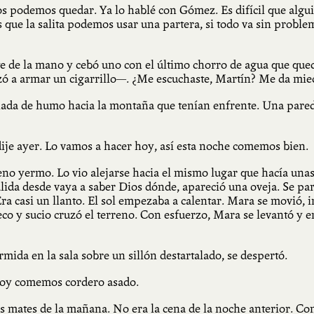
s podemos quedar. Ya lo hablé con Gómez. Es difícil que algui
 que la salita podemos usar una partera, si todo va sin probl
 de la mano y cebó uno con el último chorro de agua que queda
ezó a armar un cigarrillo—. ¿Me escuchaste, Martín? Me da mie
anada de humo hacia la montaña que tenían enfrente. Una pare
dije ayer. Lo vamos a hacer hoy, así esta noche comemos bien.
erreno yermo. Lo vio alejarse hacia el mismo lugar que hacía un
ida desde vaya a saber Dios dónde, apareció una oveja. Se paró
ra casi un llanto. El sol empezaba a calentar. Mara se movió, i
co y sucio cruzó el terreno. Con esfuerzo, Mara se levantó y ent
mida en la sala sobre un sillón destartalado, se despertó.
 Hoy comemos cordero asado.
s mates de la mañana. No era la cena de la noche anterior. Con 