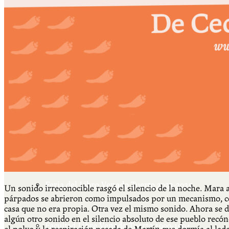
Más
Actividades & contenido
AJÍ EN YOUTUBE
Universidad Experimental 2022-2025
Feria del Libro Venado Tuerto 2022-2025
Un sonido irreconocible rasgó el silencio de la noche. Mara ab
párpados se abrieron como impulsados por un mecanismo, com
casa que no era propia. Otra vez el mismo sonido. Ahora se d
algún otro sonido en el silencio absoluto de ese pueblo recó
Facultad Libre Venado Tuerto 1990-1994