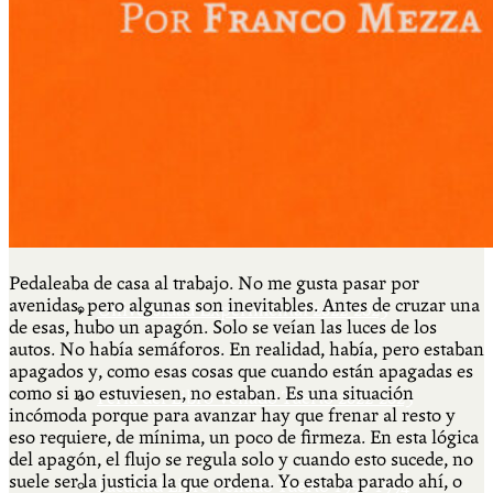
Más
Actividades & contenido
AJÍ EN YOUTUBE
Pedaleaba de casa al trabajo. No me gusta pasar por
avenidas, pero algunas son inevitables. Antes de cruzar una
Universidad Experimental 2022-2025
de esas, hubo un apagón. Solo se veían las luces de los
autos. No había semáforos. En realidad, había, pero estaban
apagados y, como esas cosas que cuando están apagadas es
como si no estuviesen, no estaban. Es una situación
Feria del Libro Venado Tuerto 2022-2025
incómoda porque para avanzar hay que frenar al resto y
eso requiere, de mínima, un poco de firmeza. En esta lógica
del apagón, el flujo se regula solo y cuando esto sucede, no
suele ser la justicia la que ordena. Yo estaba parado ahí, o
Facultad Libre Venado Tuerto 1990-1994