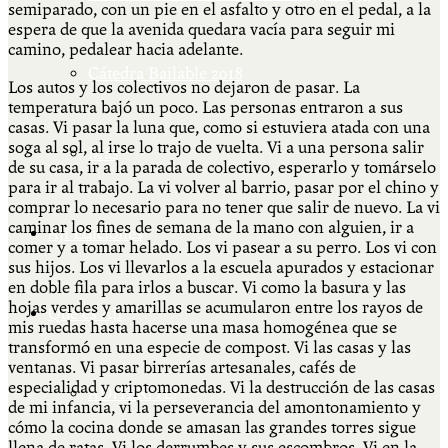
semiparado, con un pie en el asfalto y otro en el pedal, a la
espera de que la avenida quedara vacía para seguir mi
camino, pedalear hacia adelante.
Cátedra Bailable 2018
Los autos y los colectivos no dejaron de pasar. La
temperatura bajó un poco. Las personas entraron a sus
casas. Vi pasar la luna que, como si estuviera atada con una
soga al sol, al irse lo trajo de vuelta. Vi a una persona salir
Más
de su casa, ir a la parada de colectivo, esperarlo y tomárselo
para ir al trabajo. La vi volver al barrio, pasar por el chino y
comprar lo necesario para no tener que salir de nuevo. La vi
caminar los fines de semana de la mano con alguien, ir a
Ají Ediciones
comer y a tomar helado. Los vi pasear a su perro. Los vi con
sus hijos. Los vi llevarlos a la escuela apurados y estacionar
en doble fila para irlos a buscar. Vi como la basura y las
hojas verdes y amarillas se acumularon entre los rayos de
Qué es Ají
mis ruedas hasta hacerse una masa homogénea que se
transformó en una especie de compost. Vi las casas y las
ventanas. Vi pasar birrerías artesanales, cafés de
especialidad y criptomonedas. Vi la destrucción de las casas
ADHERITE!
de mi infancia, vi la perseverancia del amontonamiento y
cómo la cocina donde se amasan las grandes torres sigue
llena de ratas. Vi los derrumbes y sus escombros. Vi en la