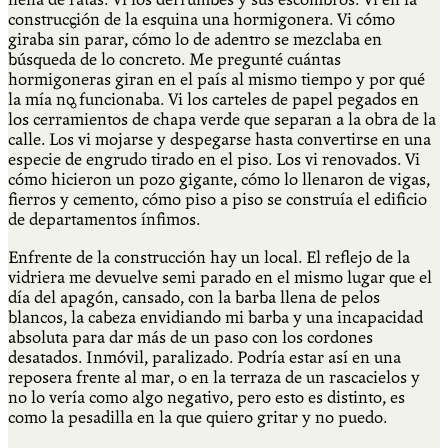
construcción de la esquina una hormigonera. Vi cómo
Qué es Ají
giraba sin parar, cómo lo de adentro se mezclaba en
búsqueda de lo concreto. Me pregunté cuántas
hormigoneras giran en el país al mismo tiempo y por qué
la mía no funcionaba. Vi los carteles de papel pegados en
Staff
los cerramientos de chapa verde que separan a la obra de la
calle. Los vi mojarse y despegarse hasta convertirse en una
especie de engrudo tirado en el piso. Los vi renovados. Vi
cómo hicieron un pozo gigante, cómo lo llenaron de vigas,
fierros y cemento, cómo piso a piso se construía el edificio
de departamentos ínfimos.
Enfrente de la construcción hay un local. El reflejo de la
vidriera me devuelve semi parado en el mismo lugar que el
día del apagón, cansado, con la barba llena de pelos
blancos, la cabeza envidiando mi barba y una incapacidad
absoluta para dar más de un paso con los cordones
desatados. Inmóvil, paralizado. Podría estar así en una
reposera frente al mar, o en la terraza de un rascacielos y
no lo vería como algo negativo, pero esto es distinto, es
como la pesadilla en la que quiero gritar y no puedo.