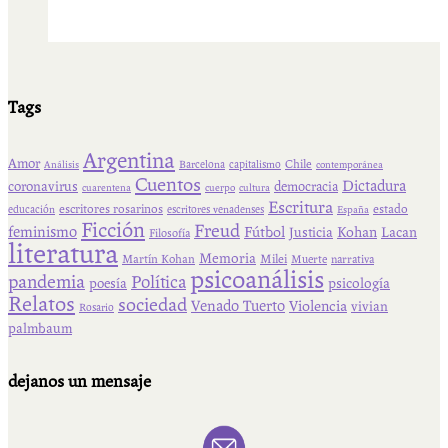
Tags
Argentina
Amor
Chile
Barcelona
capitalismo
Análisis
contemporánea
Cuentos
Dictadura
coronavirus
democracia
cuarentena
cuerpo
cultura
Escritura
escritores rosarinos
estado
educación
escritores venadenses
España
Ficción
Freud
feminismo
Fútbol
Kohan
Lacan
Justicia
Filosofía
literatura
Memoria
Martín Kohan
Milei
Muerte
narrativa
psicoanálisis
pandemia
Política
psicología
poesía
Relatos
sociedad
Venado Tuerto
Violencia
vivian
Rosario
palmbaum
dejanos un mensaje