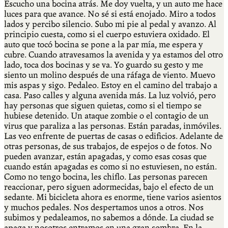
Escucho una bocina atrás. Me doy vuelta, y un auto me hace
luces para que avance. No sé si está enojado. Miro a todos
lados y percibo silencio. Subo mi pie al pedal y avanzo. Al
principio cuesta, como si el cuerpo estuviera oxidado. El
auto que tocó bocina se pone a la par mía, me espera y
cubre. Cuando atravesamos la avenida y ya estamos del otro
lado, toca dos bocinas y se va. Yo guardo su gesto y me
siento un molino después de una ráfaga de viento. Muevo
mis aspas y sigo. Pedaleo. Estoy en el camino del trabajo a
casa. Paso calles y alguna avenida más. La luz volvió, pero
hay personas que siguen quietas, como si el tiempo se
hubiese detenido. Un ataque zombie o el contagio de un
virus que paraliza a las personas. Están paradas, inmóviles.
Las veo enfrente de puertas de casas o edificios. Adelante de
otras personas, de sus trabajos, de espejos o de fotos. No
pueden avanzar, están apagadas, y como esas cosas que
cuando están apagadas es como si no estuviesen, no están.
Como no tengo bocina, les chiflo. Las personas parecen
reaccionar, pero siguen adormecidas, bajo el efecto de un
sedante. Mi bicicleta ahora es enorme, tiene varios asientos
y muchos pedales. Nos despertamos unos a otros. Nos
subimos y pedaleamos, no sabemos a dónde. La ciudad se
apaga y nosotros entramos en una gran sombra. En la