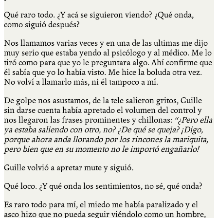
Qué raro todo. ¿Y acá se siguieron viendo? ¿Qué onda,
como siguió después?
Nos llamamos varias veces y en una de las ultimas me dijo
muy serio que estaba yendo al psicólogo y al médico. Me lo
tiró como para que yo le preguntara algo. Ahí confirme que
él sabía que yo lo había visto. Me hice la boluda otra vez.
No volví a llamarlo más, ni él tampoco a mí.
De golpe nos asustamos, de la tele salieron gritos, Guille
sin darse cuenta había apretado el volumen del control y
nos llegaron las frases prominentes y chillonas:
“¿Pero ella
ya estaba saliendo con otro, no? ¿De qué se queja? ¡Digo,
porque ahora anda llorando por los rincones la mariquita,
pero bien que en su momento no le importó engañarlo!
Guille volvió a apretar mute y siguió
.
Qué loco. ¿Y qué onda los sentimientos, no sé, qué onda?
Es raro todo para mí, el miedo me había paralizado y el
asco hizo que no pueda seguir viéndolo como un hombre,