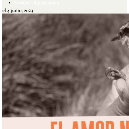
Escriben & participan
el
4 junio, 2023
Actualidad y sociedad
Educación
Literatura
Filosofía
Psicología