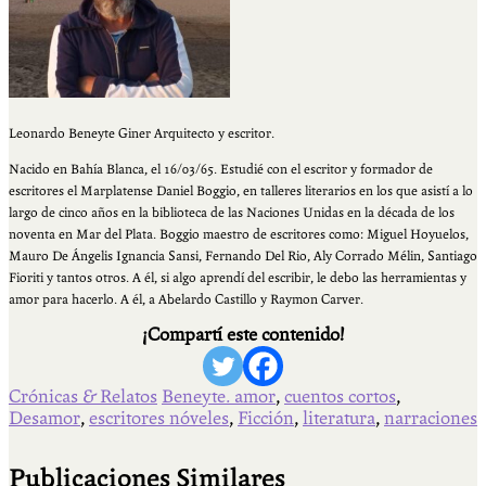
Leonardo Beneyte Giner Arquitecto y escritor.
Nacido en Bahía Blanca, el 16/03/65. Estudié con el escritor y formador de
escritores el Marplatense Daniel Boggio, en talleres literarios en los que asistí a lo
largo de cinco años en la biblioteca de las Naciones Unidas en la década de los
noventa en Mar del Plata. Boggio maestro de escritores como: Miguel Hoyuelos,
Mauro De Ángelis Ignancia Sansi, Fernando Del Rio, Aly Corrado Mélin, Santiago
Fioriti y tantos otros. A él, si algo aprendí del escribir, le debo las herramientas y
amor para hacerlo. A él, a Abelardo Castillo y Raymon Carver.
¡Compartí este contenido!
Crónicas & Relatos
Beneyte. amor
,
cuentos cortos
,
Desamor
,
escritores nóveles
,
Ficción
,
literatura
,
narraciones
Publicaciones Similares