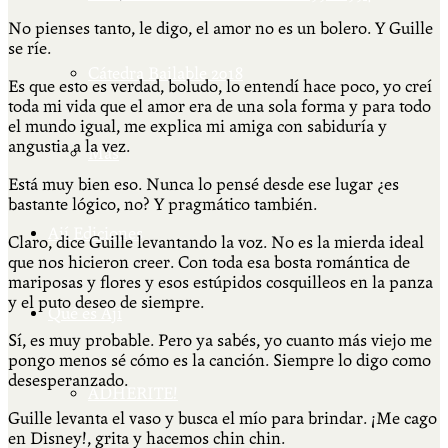
No pienses tanto, le digo, el amor no es un bolero. Y Guille
se ríe.
Cátedra Bailable 2018
Es que esto es verdad, boludo, lo entendí hace poco, yo creí
toda mi vida que el amor era de una sola forma y para todo
el mundo igual, me explica mi amiga con sabiduría y
angustia a la vez.
Más
Está muy bien eso. Nunca lo pensé desde ese lugar ¿es
bastante lógico, no? Y pragmático también.
Ají Ediciones
Claro, dice Guille levantando la voz. No es la mierda ideal
que nos hicieron creer. Con toda esa bosta romántica de
mariposas y flores y esos estúpidos cosquilleos en la panza
y el puto deseo de siempre.
Qué es Ají
Sí, es muy probable. Pero ya sabés, yo cuanto más viejo me
pongo menos sé cómo es la canción. Siempre lo digo como
desesperanzado.
ADHERITE!
Guille levanta el vaso y busca el mío para brindar. ¡Me cago
en Disney!, grita y hacemos chin chin.