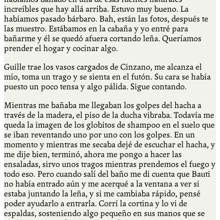
increíbles que hay allá arriba. Estuvo muy bueno. La
habíamos pasado bárbaro. Bah, están las fotos, después te
las muestro. Estábamos en la cabaña y yo entré para
bañarme y él se quedó afuera cortando leña. Queríamos
prender el hogar y cocinar algo.
Guille trae los vasos cargados de Cinzano, me alcanza el
mío, toma un trago y se sienta en el futón. Su cara se había
puesto un poco tensa y algo pálida. Sigue contando.
Mientras me bañaba me llegaban los golpes del hacha a
través de la madera, el piso de la ducha vibraba. Todavía me
queda la imagen de los globitos de shampoo en el suelo que
se iban reventando uno por uno con los golpes. En un
momento y mientras me secaba dejé de escuchar el hacha, y
me dije bien, terminó, ahora me pongo a hacer las
ensaladas, sirvo unos tragos mientras prendemos el fuego y
todo eso. Pero cuando salí del baño me di cuenta que Bauti
no había entrado aún y me acerqué a la ventana a ver si
estaba juntando la leña, y si me cambiaba rápido, pensé
poder ayudarlo a entrarla. Corrí la cortina y lo vi de
espaldas, sosteniendo algo pequeño en sus manos que se