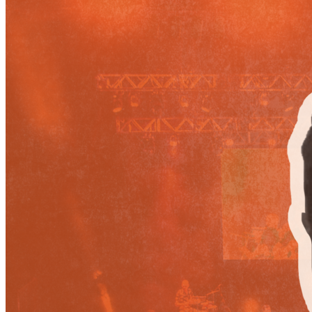
Escriben & participan
Actualidad y sociedad
Educación
Literatura
Filosofía
Psicología