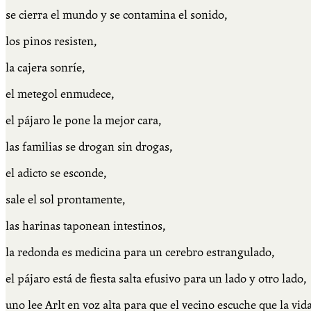
se cierra el mundo y se contamina el sonido,
los pinos resisten,
la cajera sonríe,
el metegol enmudece,
el pájaro le pone la mejor cara,
las familias se drogan sin drogas,
el adicto se esconde,
sale el sol prontamente,
las harinas taponean intestinos,
la redonda es medicina para un cerebro estrangulado,
el pájaro está de fiesta salta efusivo para un lado y otro lado,
uno lee Arlt en voz alta para que el vecino escuche que la vid