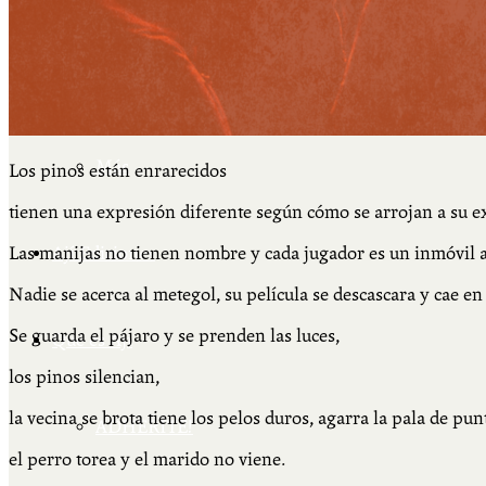
Cátedra Bailable 2018
Más
Los pinos están enrarecidos
tienen una expresión diferente según cómo se arrojan a su ex
Las manijas no tienen nombre y cada jugador es un inmóvil ac
Ají Ediciones
Nadie se acerca al metegol, su película se descascara y cae en
Se guarda el pájaro y se prenden las luces,
Qué es Ají
los pinos silencian,
la vecina se brota tiene los pelos duros, agarra la pala de p
ADHERITE!
el perro torea y el marido no viene.