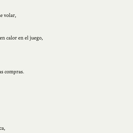
e volar,
en calor en el juego,
las compras.
ca,