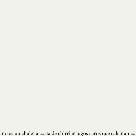
a no es un chalet a costa de chirriar jugos caros que calcinan c