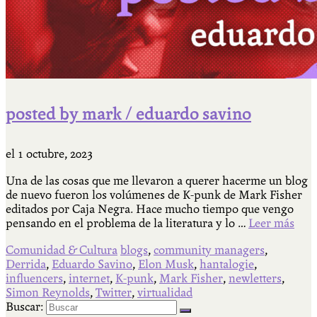
posted by mark / eduardo savino
el
1 octubre, 2023
Una de las cosas que me llevaron a querer hacerme un blog
de nuevo fueron los volúmenes de K-punk de Mark Fisher
editados por Caja Negra. Hace mucho tiempo que vengo
pensando en el problema de la literatura y lo …
Leer más
Comunidad & Cultura
blogs
,
community managers
,
Derrida
,
Eduardo Savino
,
Elon Musk
,
hantalogie
,
influencers
,
internet
,
K-punk
,
Mark Fisher
,
newletters
,
Simon Reynolds
,
Twitter
,
virtualidad
Buscar: