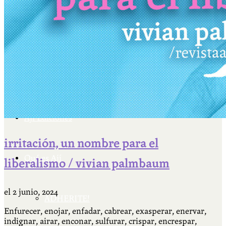
Cátedra Bailable 2018
Más
Ají Ediciones
irritación, un nombre para el
Qué es Ají
liberalismo / vivian palmbaum
el
2 junio, 2024
ADHERITE!
Enfurecer, enojar, enfadar, cabrear, exasperar, enervar,
indignar, airar, enconar, sulfurar, crispar, encrespar,