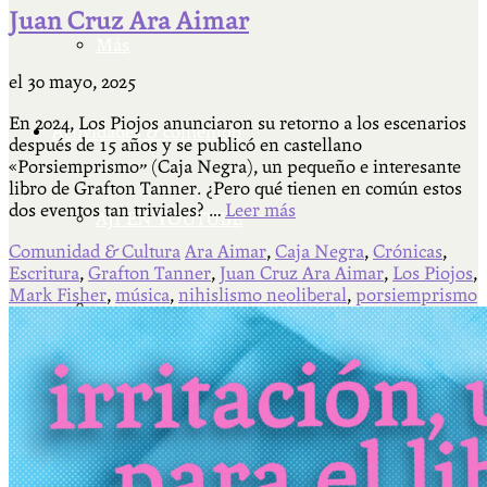
Juan Cruz Ara Aimar
Más
el
30 mayo, 2025
En 2024, Los Piojos anunciaron su retorno a los escenarios
Actividades & contenido
después de 15 años y se publicó en castellano
«Porsiemprismo” (Caja Negra), un pequeño e interesante
libro de Grafton Tanner. ¿Pero qué tienen en común estos
dos eventos tan triviales? …
Leer más
AJÍ EN YOUTUBE
Comunidad & Cultura
Ara Aimar
,
Caja Negra
,
Crónicas
,
Escritura
,
Grafton Tanner
,
Juan Cruz Ara Aimar
,
Los Piojos
,
Mark Fisher
,
música
,
nihislismo neoliberal
,
porsiemprismo
Universidad Experimental 2022-2025
Feria del Libro Venado Tuerto 2022-2025
Facultad Libre Venado Tuerto 1990-1994