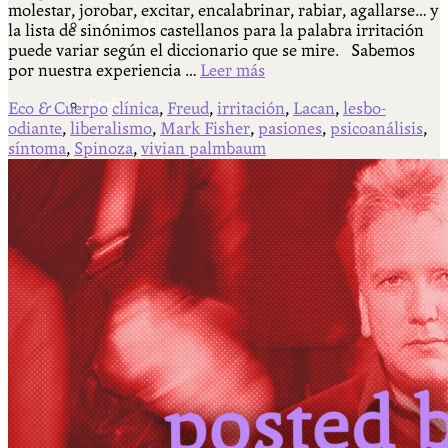
molestar, jorobar, excitar, encalabrinar, rabiar, agallarse… y
Qué es Ají
la lista de sinónimos castellanos para la palabra irritación
puede variar según el diccionario que se mire. Sabemos
por nuestra experiencia …
Leer más
Staff
Eco & Cuerpo
clínica
,
Freud
,
irritación
,
Lacan
,
lesbo-
odiante
,
liberalismo
,
Mark Fisher
,
pasiones
,
psicoanálisis
,
síntoma
,
Spinoza
,
vivian palmbaum