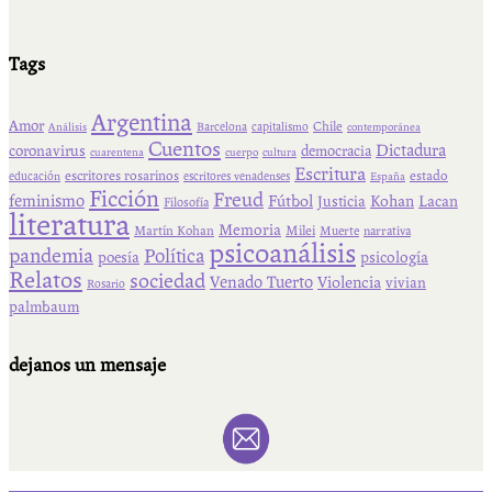
Tags
Argentina
Amor
Chile
Barcelona
capitalismo
Análisis
contemporánea
Cuentos
Dictadura
coronavirus
democracia
cuarentena
cuerpo
cultura
Escritura
escritores rosarinos
estado
educación
escritores venadenses
España
Ficción
Freud
feminismo
Fútbol
Kohan
Lacan
Justicia
Filosofía
literatura
Memoria
Martín Kohan
Milei
Muerte
narrativa
psicoanálisis
pandemia
Política
psicología
poesía
Relatos
sociedad
Venado Tuerto
Violencia
vivian
Rosario
palmbaum
dejanos un mensaje