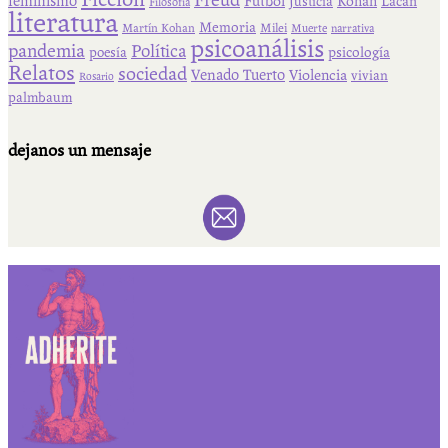
Freud
feminismo
Fútbol
Kohan
Lacan
Justicia
Filosofía
literatura
Memoria
Martín Kohan
Milei
Muerte
narrativa
psicoanálisis
pandemia
Política
psicología
poesía
Relatos
sociedad
Venado Tuerto
Violencia
vivian
Rosario
palmbaum
dejanos un mensaje