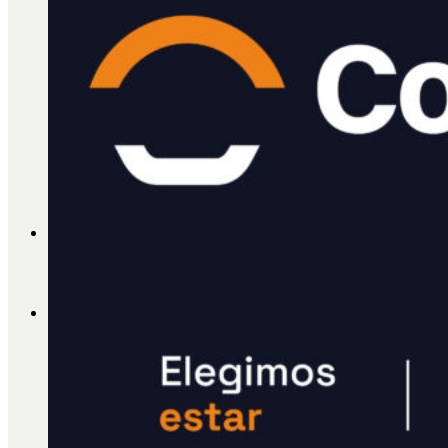
Cátedra Bailable 2018
Más
Ají Ediciones
Qué es Ají
ADHERITE!