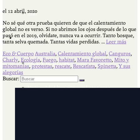
el
12 abril, 2020
Más
No sé qué otra prueba quieren de que el calentamiento
global no es verso. Si no abrimos los ojos después de lo que
pasó en el 2019, olvidate, nunca va a ocurrir. Tanto bosque,
Actividades & contenido
tanta selva quemada. Tantas vidas perdidas. …
Leer más
Eco & Cuerpo
Australia
,
Calentamiento global
,
Canguros
,
Charly
,
Ecología
,
Fuego
,
habitat
,
Mara Favoretto
,
Mito y
AJÍ EN YOUTUBE
mitomanías
,
protestas
,
rescate
,
Rescatista
,
Spinetta
,
Y sus
alegorías
Buscar:
Universidad Experimental 2022-2025
Feria del Libro Venado Tuerto 2022-2025
Facultad Libre Venado Tuerto 1990-1994