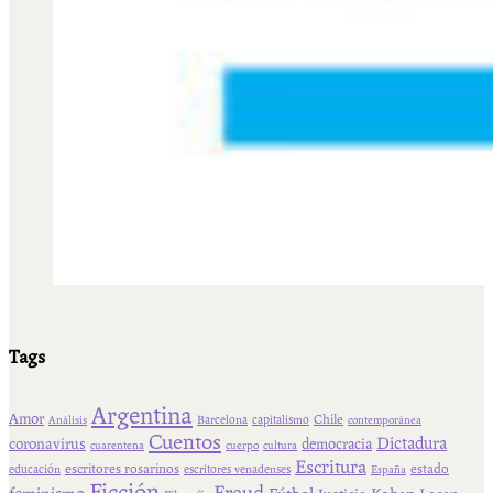
Tags
Argentina
Amor
Chile
Barcelona
capitalismo
Análisis
contemporánea
Cuentos
Dictadura
coronavirus
democracia
cuarentena
cuerpo
cultura
Escritura
escritores rosarinos
estado
educación
escritores venadenses
España
Ficción