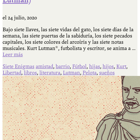
Lutman)
el
24 julio, 2020
Bajo siete llaves, las siete vidas del gato, los siete días de la
semana, las siete puertas de la sabiduría, los siete pecados
capitales, los siete colores del arcoíris y las siete notas
musicales. Kurt Lutman*, futbolista y escritor, se anima a …
Leer más
Siete Enigmas
amistad
,
barrio
,
Fútbol
,
hijas
,
hijos
,
Kurt
,
Libertad
,
libros
,
literatura
,
Lutman
,
Pelota
,
sueños