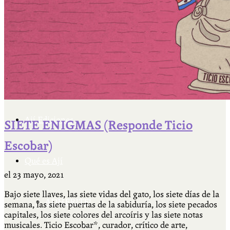
Cátedra Bailable 2018
Más
Ají Ediciones
SIETE ENIGMAS (Responde Ticio
Escobar)
Qué es Ají
el
23 mayo, 2021
Bajo siete llaves, las siete vidas del gato, los siete días de la
ADHERITE!
semana, las siete puertas de la sabiduría, los siete pecados
capitales, los siete colores del arcoíris y las siete notas
musicales. Ticio Escobar*, curador, crítico de arte,