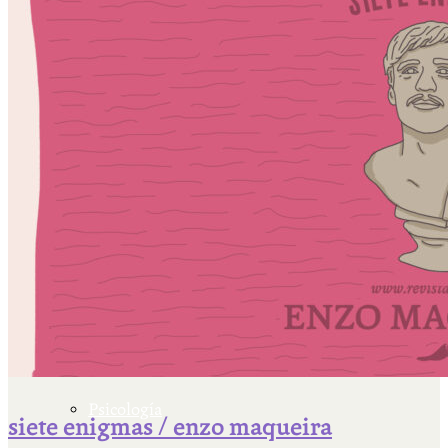
Escriben & participan
Actualidad y sociedad
Educación
Literatura
Filosofía
Psicología
siete enigmas / enzo maqueira