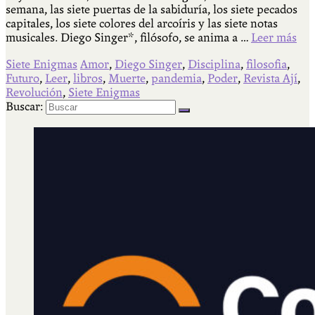
semana, las siete puertas de la sabiduría, los siete pecados
capitales, los siete colores del arcoíris y las siete notas
musicales. Diego Singer*, filósofo, se anima a …
Leer más
Siete Enigmas
Amor
,
Diego Singer
,
Disciplina
,
filosofia
,
Futuro
,
Leer
,
libros
,
Muerte
,
pandemia
,
Poder
,
Revista Ají
,
Revolución
,
Siete Enigmas
Buscar: