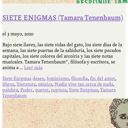
SIETE ENIGMAS (Tamara Tenenbaum)
el
3 mayo, 2020
Bajo siete llaves, las siete vidas del gato, los siete días de la
semana, las siete puertas de la sabiduría, los siete pecados
capitales, los siete colores del arcoíris y las siete notas
musicales. Tamara Tenenbaum*, filósofa y escritora, se
anima a …
Leer más
Siete Enigmas
deseo
,
feminismo
,
filosofia
,
fin del amor
,
libros
,
literatura
,
música
,
Nadie vive tan cerca de nada
,
palabra
,
Poder
,
querer
,
ruptura
,
Siete Enigmas
,
Tamara
Tenenbaum