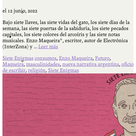
el
12 junio, 2022
Más
Bajo siete llaves, las siete vidas del gato, los siete días de la
semana, las siete puertas de la sabiduría, los siete pecados
capitales, los siete colores del arcoíris y las siete notas
Actividades & contenido
musicales. Enzo Maqueira*, escritor, autor de Electrónica
(InterZona) y …
Leer más
Siete Enigmas
consumos
,
Enzo Maqueira
,
Futuro
,
AJÍ EN YOUTUBE
Maqueira
,
masculinidades
,
nueva narrativa argentina
,
oficio
de escribir
,
religión
,
Siete Enigmas
Universidad Experimental 2022-2025
Feria del Libro Venado Tuerto 2022-2025
Facultad Libre Venado Tuerto 1990-1994