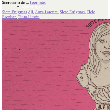
Secretario de …
Leer más
Qué es Ají
Siete Enigmas
Ají
,
Aura Latente
,
Siete Enigmas
,
Ticio
Escobar
,
Tinta Limón
Staff