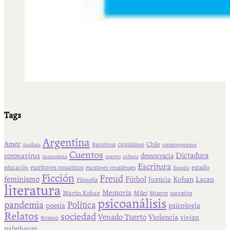
Tags
Argentina
Amor
Chile
Barcelona
capitalismo
Análisis
contemporánea
Cuentos
Dictadura
coronavirus
democracia
cuarentena
cuerpo
cultura
Escritura
escritores rosarinos
estado
educación
escritores venadenses
España
Ficción
Freud
feminismo
Fútbol
Kohan
Lacan
Justicia
Filosofía
literatura
Memoria
Martín Kohan
Milei
Muerte
narrativa
psicoanálisis
pandemia
Política
psicología
poesía
Relatos
sociedad
Venado Tuerto
Violencia
vivian
Rosario
palmbaum