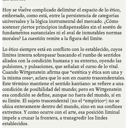
Qué es Ají
Hoy se vuelve complicado delimitar el espacio de lo ético,
embretado, como está, entre la persistencia de categorías
universales y la lógica instrumental del mercado. ¿Cómo
sostener ciertos principios indispensables sin el sostén de
Staff
fundamentos sustanciales ni el aval de inmutables normas
morales? La cuestión remite a la figura del límite.
Lo ético siempre está en conflicto con lo establecido, cuyos
límites intenta sobrepasar buscando el rumbo de sentidos
aliados con la condición humana y su entorno, oyendo las
pulsiones, y pulsaciones, que señalan el curso de lo vital.
Cuando Wittgenstein afirma que “estética y ética son una y
la misma cosa”, aclara que lo son en cuanto trascendentales.
Este término mantiene el sentido kantiano: se refiere a una
condición de posibilidad del mundo; pero en Wittgenstein
esa condición se define, aunque no fuera del mundo, sí en
su límite. El sujeto trascendental (no el “empírico”) no se
ubica enteramente dentro del mundo, sino en sus confines
extremos. Y como ocurre con el arte, esa posición liminal
impele a cruzar la frontera, a transgredir los lindes
establecidos.