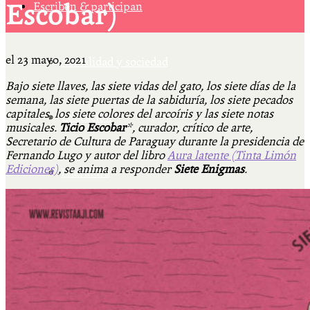
Escobar)
Escriben & participan
el
23 mayo, 2021
Actualidad y sociedad
Bajo siete llaves, las siete vidas del gato, los siete días de la
semana, las siete puertas de la sabiduría, los siete pecados
capitales, los siete colores del arcoíris y las siete notas
Educación
musicales.
Ticio Escobar
*, curador, crítico de arte,
Secretario de Cultura de Paraguay durante la presidencia de
Fernando Lugo y autor del libro
Aura latente (Tinta Limón
Ediciones)
, se anima a responder
Siete Enigmas
.
Literatura
Filosofía
Psicología