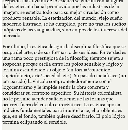
acepción más liviana de lo estético se vincula con la figura
del esteticismo banal promovido por las industrias de la
imagen: se estetiza todo para su mejor circulación como
producto rentable. La estetización del mundo, viejo sueño
moderno ilustrado, se ha cumplido, pero no tras los sueños
utópicos de las vanguardias, sino en pos de los intereses del
mercado.
Por último, la estética designa la disciplina filosófica que se
ocupa del arte, o de sus formas, o de sus ideas. En verdad es
una rama poco prestigiosa de la filosofía; siempre sujeta a
sospecha porque oscila entre los polos sensible y lógico y
termina escindiendo su objeto (en forma/contenido,
sujeto/objeto, arte/sociedad, etc.). Su pasado metafísico (no
tan pasado) la vincula comprometedoramente con el
logocentrismo y le impide sentir la obra concreta y
considerar su contexto específico. Su historia colonialista
no le permite atender suficientemente las formas que
ocurren fuera del círculo eurocéntrico. La estética aporta
indicios fundamentales para intuir el arte; el problema es
que, en el fondo, también quiere descifrarlo. El polo lógico
termina eclipsando el sensible.