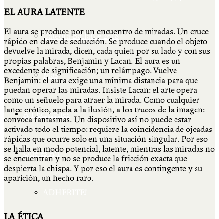
EL AURA LATENTE
El aura se produce por un encuentro de miradas. Un cruce
Cátedra Bailable 2018
rápido en clave de seducción. Se produce cuando el objeto
devuelve la mirada, dicen, cada quien por su lado y con sus
propias palabras, Benjamin y Lacan. El aura es un
excedente de significación; un relámpago. Vuelve
Más
Benjamin: el aura exige una mínima distancia para que
puedan operar las miradas. Insiste Lacan: el arte opera
como un señuelo para atraer la mirada. Como cualquier
lance erótico, apela a la ilusión, a los trucos de la imagen:
Ají Ediciones
convoca fantasmas. Un dispositivo así no puede estar
activado todo el tiempo: requiere la coincidencia de ojeadas
rápidas que ocurre solo en una situación singular. Por eso
se halla en modo potencial, latente, mientras las miradas no
Qué es Ají
se encuentran y no se produce la fricción exacta que
despierta la chispa. Y por eso el aura es contingente y su
aparición, un hecho raro.
ADHERITE!
LA ÉTICA