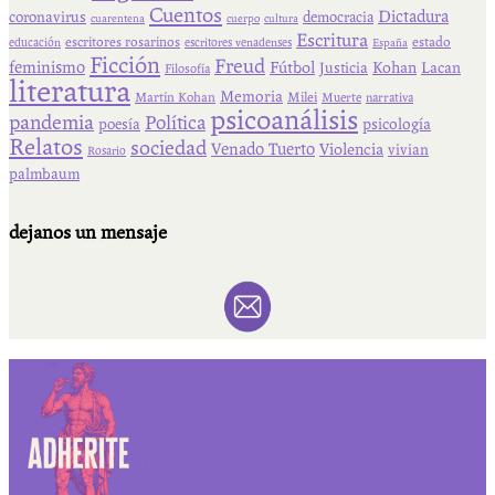
Cuentos
Dictadura
coronavirus
democracia
cuarentena
cuerpo
cultura
Escritura
escritores rosarinos
estado
educación
escritores venadenses
España
Ficción
Freud
feminismo
Fútbol
Kohan
Lacan
Justicia
Filosofía
literatura
Memoria
Martín Kohan
Milei
Muerte
narrativa
psicoanálisis
pandemia
Política
psicología
poesía
Relatos
sociedad
Venado Tuerto
Violencia
vivian
Rosario
palmbaum
dejanos un mensaje