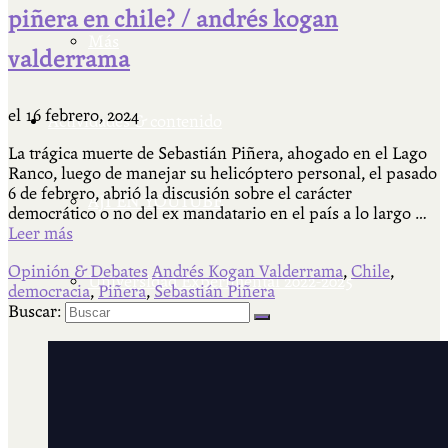
piñera en chile? / andrés kogan
Más
valderrama
el
16 febrero, 2024
Actividades & contenido
La trágica muerte de Sebastián Piñera, ahogado en el Lago
Ranco, luego de manejar su helicóptero personal, el pasado
6 de febrero, abrió la discusión sobre el carácter
AJÍ EN YOUTUBE
democrático o no del ex mandatario en el país a lo largo …
Leer más
Opinión & Debates
Andrés Kogan Valderrama
,
Chile
,
Universidad Experimental 2022-2025
democracia
,
Piñera
,
Sebastián Piñera
Buscar:
Feria del Libro Venado Tuerto 2022-2025
Facultad Libre Venado Tuerto 1990-1994