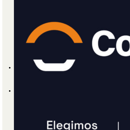
Cátedra Bailable 2018
Más
Ají Ediciones
Qué es Ají
ADHERITE!