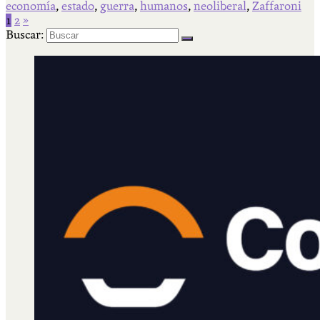
economía
,
estado
,
guerra
,
humanos
,
neoliberal
,
Zaffaroni
1
2
»
Buscar: