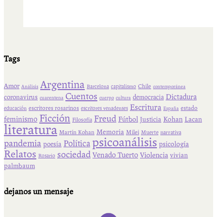
Tags
Argentina
Amor
Chile
Barcelona
capitalismo
Análisis
contemporánea
Cuentos
Dictadura
coronavirus
democracia
cuarentena
cuerpo
cultura
Escritura
escritores rosarinos
estado
educación
escritores venadenses
España
Ficción
Freud
feminismo
Fútbol
Kohan
Lacan
Justicia
Filosofía
literatura
Memoria
Martín Kohan
Milei
Muerte
narrativa
psicoanálisis
pandemia
Política
psicología
poesía
Relatos
sociedad
Venado Tuerto
Violencia
vivian
Rosario
palmbaum
dejanos un mensaje