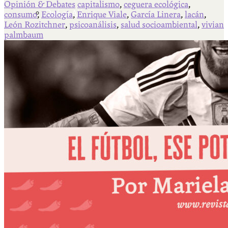
Opinión & Debates
capitalismo
,
ceguera ecológica
,
Qué es Ají
consumo
,
Ecología
,
Enrique Viale
,
García Linera
,
lacán
,
León Rozitchner
,
psicoanálisis
,
salud socioambiental
,
vivian
palmbaum
Staff