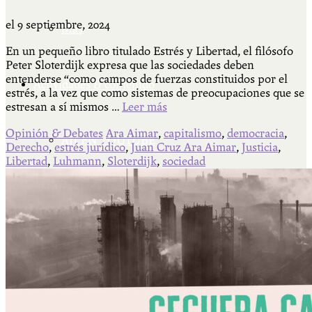
el
9 septiembre, 2024
Más
En un pequeño libro titulado Estrés y Libertad, el filósofo
Peter Sloterdijk expresa que las sociedades deben
entenderse “como campos de fuerzas constituidos por el
Actividades & contenido
estrés, a la vez que como sistemas de preocupaciones que se
estresan a sí mismos …
Leer más
Opinión & Debates
Ara Aimar
,
capitalismo
,
democracia
,
AJÍ EN YOUTUBE
Derecho
,
estrés jurídico
,
Juan Cruz Ara Aimar
,
Justicia
,
Libertad
,
Luhmann
,
Sloterdijk
,
sociedad
Universidad Experimental 2022-2025
Feria del Libro Venado Tuerto 2022-2025
Facultad Libre Venado Tuerto 1990-1994