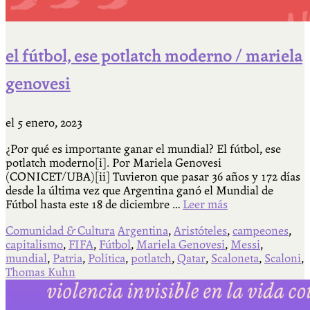
el fútbol, ese potlatch moderno / mariela
genovesi
el
5 enero, 2023
¿Por qué es importante ganar el mundial? El fútbol, ese
potlatch moderno[i]. Por Mariela Genovesi
(CONICET/UBA)[ii] Tuvieron que pasar 36 años y 172 días
desde la última vez que Argentina ganó el Mundial de
Fútbol hasta este 18 de diciembre …
Leer más
Comunidad & Cultura
Argentina
,
Aristóteles
,
campeones
,
capitalismo
,
FIFA
,
Fútbol
,
Mariela Genovesi
,
Messi
,
mundial
,
Patria
,
Política
,
potlatch
,
Qatar
,
Scaloneta
,
Scaloni
,
Thomas Kuhn