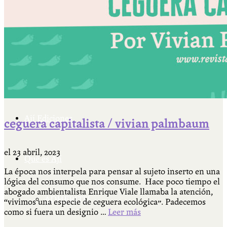
Cátedra Bailable 2018
Más
Ají Ediciones
ceguera capitalista / vivian palmbaum
el
23 abril, 2023
Qué es Ají
La época nos interpela para pensar al sujeto inserto en una
lógica del consumo que nos consume. Hace poco tiempo el
abogado ambientalista Enrique Viale llamaba la atención,
ADHERITE!
“vivimos una especie de ceguera ecológica”. Padecemos
como si fuera un designio …
Leer más