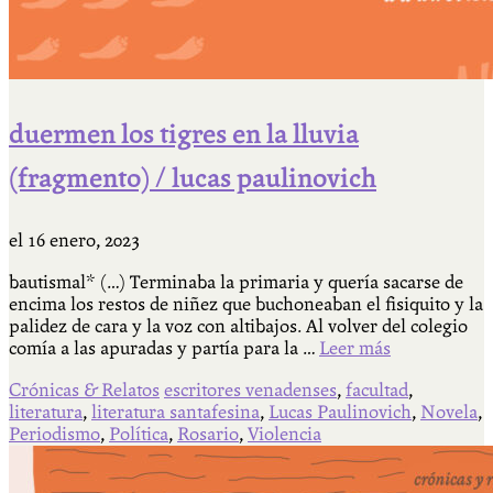
duermen los tigres en la lluvia
(fragmento) / lucas paulinovich
el
16 enero, 2023
bautismal* (…) Terminaba la primaria y quería sacarse de
encima los restos de niñez que buchoneaban el fisiquito y la
palidez de cara y la voz con altibajos. Al volver del colegio
comía a las apuradas y partía para la …
Leer más
Crónicas & Relatos
escritores venadenses
,
facultad
,
literatura
,
literatura santafesina
,
Lucas Paulinovich
,
Novela
,
Periodismo
,
Política
,
Rosario
,
Violencia