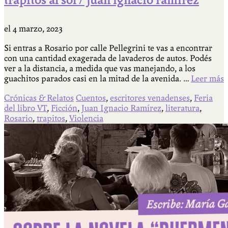
trapitos al sol / juan ignacio ramírez
el
4 marzo, 2023
Si entras a Rosario por calle Pellegrini te vas a encontrar
con una cantidad exagerada de lavaderos de autos. Podés
ver a la distancia, a medida que vas manejando, a los
guachitos parados casi en la mitad de la avenida. …
Leer más
Crónicas & Relatos
Cuentos
,
escritores venadenses
,
Feria
del libro VT
,
Ficción
,
Juan Ignacio Ramírez
,
literatura
,
Rosario
,
trapitos
,
Violencia