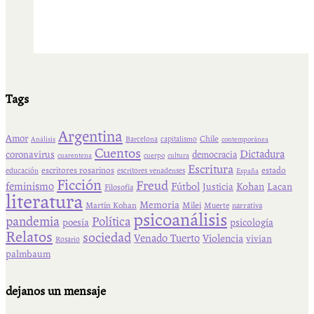
Tags
Argentina
Amor
Chile
Barcelona
capitalismo
Análisis
contemporánea
Cuentos
Dictadura
coronavirus
democracia
cuarentena
cuerpo
cultura
Escritura
escritores rosarinos
estado
educación
escritores venadenses
España
Ficción
Freud
feminismo
Fútbol
Kohan
Lacan
Justicia
Filosofía
literatura
Memoria
Martín Kohan
Milei
Muerte
narrativa
psicoanálisis
pandemia
Política
psicología
poesía
Relatos
sociedad
Venado Tuerto
Violencia
vivian
Rosario
palmbaum
dejanos un mensaje