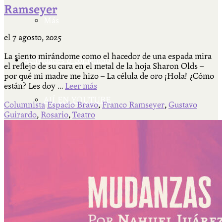
Ramseyer
Más
el
7 agosto, 2025
La siento mirándome como el hacedor de una espada mira
Actividades & contenido
el reflejo de su cara en el metal de la hoja Sharon Olds –
por qué mi madre me hizo – La célula de oro ¡Hola! ¿Cómo
están? Les doy …
Leer más
AJÍ EN YOUTUBE
Columnista
Espacio Bravo
,
Franco Ramseyer
,
Gustavo
Guirardo
,
Rosario
,
Teatro
Universidad Experimental 2022-2025
Feria del Libro Venado Tuerto 2022-2025
Facultad Libre Venado Tuerto 1990-1994