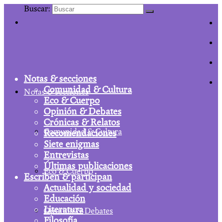
Buscar:
Notas & secciones
Comunidad & Cultura
Notas & secciones
Eco & Cuerpo
Opinión & Debates
Crónicas & Relatos
Comunidad & Cultura
Recomendaciones
Siete enigmas
Entrevistas
Últimas publicaciones
Eco & Cuerpo
Escriben & participan
Actualidad y sociedad
Educación
Literatura
Opinión & Debates
Filosofía