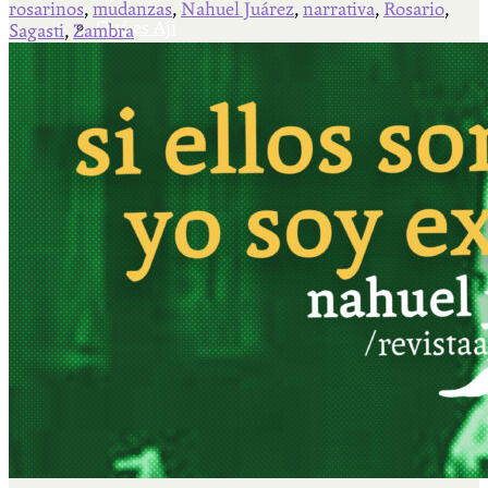
rosarinos
,
mudanzas
,
Nahuel Juárez
,
narrativa
,
Rosario
,
Qué es Ají
Sagasti
,
Zambra
Staff