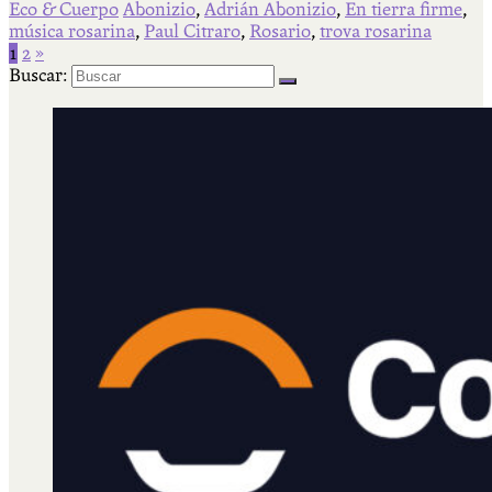
Eco & Cuerpo
Abonizio
,
Adrián Abonizio
,
En tierra firme
,
música rosarina
,
Paul Citraro
,
Rosario
,
trova rosarina
1
2
»
Buscar: