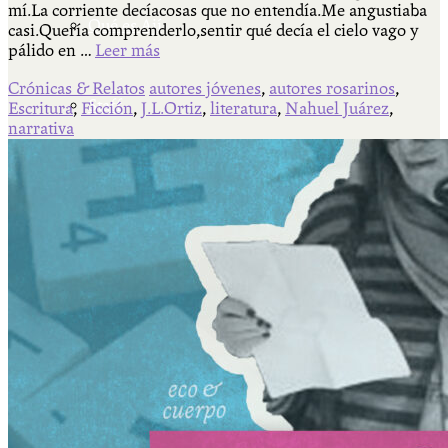
mí.La corriente decíacosas que no entendía.Me angustiaba
Qué es Ají
casi.Quería comprenderlo,sentir qué decía el cielo vago y
pálido en …
Leer más
Crónicas & Relatos
autores jóvenes
,
autores rosarinos
,
Staff
Escritura
,
Ficción
,
J.L.Ortiz
,
literatura
,
Nahuel Juárez
,
narrativa