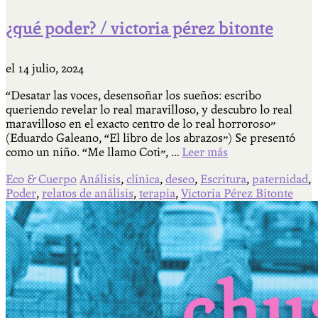
¿qué poder? / victoria pérez bitonte
el
14 julio, 2024
“Desatar las voces, desensoñar los sueños: escribo
queriendo revelar lo real maravilloso, y descubro lo real
maravilloso en el exacto centro de lo real horroroso”
(Eduardo Galeano, “El libro de los abrazos”) Se presentó
como un niño. “Me llamo Coti”, …
Leer más
Eco & Cuerpo
Análisis
,
clínica
,
deseo
,
Escritura
,
paternidad
,
Poder
,
relatos de análisis
,
terapia
,
Victoria Pérez Bitonte