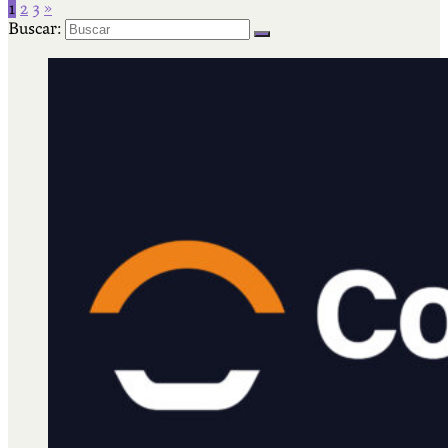
1
2
3
»
Buscar: