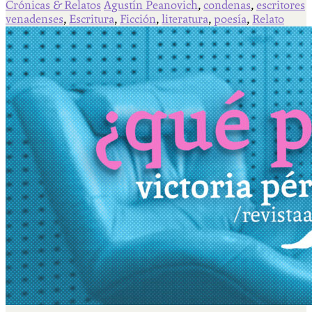
Crónicas & Relatos
Agustín Peanovich
,
condenas
,
escritores
venadenses
,
Escritura
,
Ficción
,
literatura
,
poesía
,
Relato