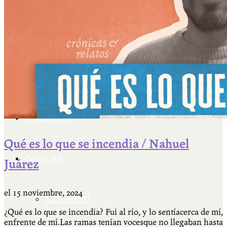
Cátedra Bailable 2018
Más
Ají Ediciones
Qué es lo que se incendia / Nahuel
Qué es Ají
Juárez
el
15 noviembre, 2024
ADHERITE!
¿Qué es lo que se incendia? Fui al río, y lo sentíacerca de mí,
enfrente de mí.Las ramas tenían vocesque no llegaban hasta