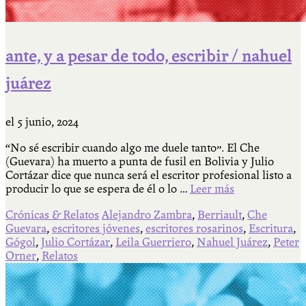
ante, y a pesar de todo, escribir / nahuel
juárez
el
5 junio, 2024
“No sé escribir cuando algo me duele tanto”. El Che
(Guevara) ha muerto a punta de fusil en Bolivia y Julio
Cortázar dice que nunca será el escritor profesional listo a
producir lo que se espera de él o lo …
Leer más
Crónicas & Relatos
Alejandro Zambra
,
Berriault
,
Che
Guevara
,
escritores jóvenes
,
escritores rosarinos
,
Escritura
,
Gógol
,
Julio Cortázar
,
Leila Guerriero
,
Nahuel Juárez
,
Peter
Orner
,
Relatos