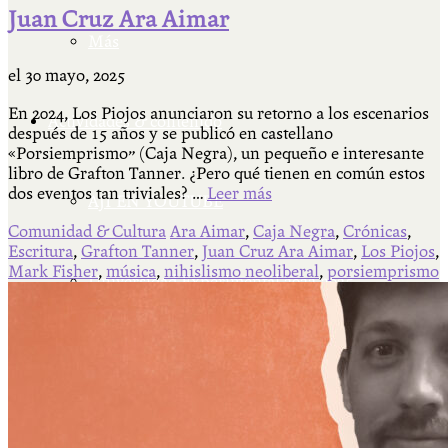
Juan Cruz Ara Aimar
Más
el
30 mayo, 2025
En 2024, Los Piojos anunciaron su retorno a los escenarios
Actividades & contenido
después de 15 años y se publicó en castellano
«Porsiemprismo” (Caja Negra), un pequeño e interesante
libro de Grafton Tanner. ¿Pero qué tienen en común estos
dos eventos tan triviales? …
Leer más
AJÍ EN YOUTUBE
Comunidad & Cultura
Ara Aimar
,
Caja Negra
,
Crónicas
,
Escritura
,
Grafton Tanner
,
Juan Cruz Ara Aimar
,
Los Piojos
,
Mark Fisher
,
música
,
nihislismo neoliberal
,
porsiemprismo
Universidad Experimental 2022-2025
Feria del Libro Venado Tuerto 2022-2025
Facultad Libre Venado Tuerto 1990-1994