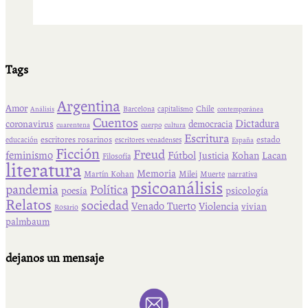
Tags
Argentina
Amor
Chile
Barcelona
capitalismo
Análisis
contemporánea
Cuentos
Dictadura
coronavirus
democracia
cuarentena
cuerpo
cultura
Escritura
escritores rosarinos
estado
educación
escritores venadenses
España
Ficción
Freud
feminismo
Fútbol
Kohan
Lacan
Justicia
Filosofía
literatura
Memoria
Martín Kohan
Milei
Muerte
narrativa
psicoanálisis
pandemia
Política
psicología
poesía
Relatos
sociedad
Venado Tuerto
Violencia
vivian
Rosario
palmbaum
dejanos un mensaje