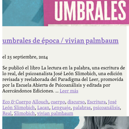
umbrales de época / vivian palmbaum
el
25 septiembre, 2024
Se publicó el libro La lectura en la palabra, una escritura de
lo real, del psicoanalista José León Slimobich, una edición
revisada y reelaborada del Paradigma del Leer, promovida
por la Escuela Abierta de Psicoanálisis y editada por
Acercándonos Ediciones. …
Leer más
Eco & Cuerpo
Allouch
,
cuerpo
,
discurso
,
Escritura
,
José
León Slimobich
,
Lacan
,
Lenguaje
,
palabras
,
psicoanálisis
,
Real
,
Slimobich
,
vivian palmbaum