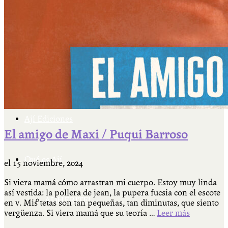
Cátedra Bailable 2018
Más
Ají Ediciones
El amigo de Maxi / Puqui Barroso
Qué es Ají
el
15 noviembre, 2024
Si viera mamá cómo arrastran mi cuerpo. Estoy muy linda
así vestida: la pollera de jean, la pupera fucsia con el escote
ADHERITE!
en v. Mis tetas son tan pequeñas, tan diminutas, que siento
vergüenza. Si viera mamá que su teoría …
Leer más