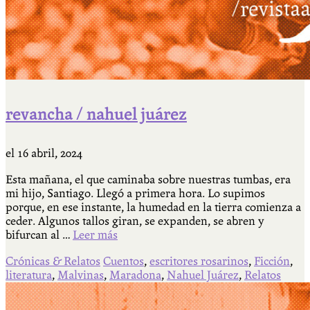
revancha / nahuel juárez
el
16 abril, 2024
Esta mañana, el que caminaba sobre nuestras tumbas, era
mi hijo, Santiago. Llegó a primera hora. Lo supimos
porque, en ese instante, la humedad en la tierra comienza a
ceder. Algunos tallos giran, se expanden, se abren y
bifurcan al …
Leer más
Crónicas & Relatos
Cuentos
,
escritores rosarinos
,
Ficción
,
literatura
,
Malvinas
,
Maradona
,
Nahuel Juárez
,
Relatos