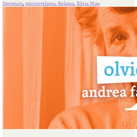
literatura
,
microrrelatos
,
Relatos
,
Silvia Nou