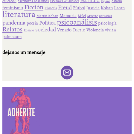
Escritura
escritores rosarinos
estado
educación
escritores venadenses
España
Ficción
Freud
feminismo
Fútbol
Kohan
Lacan
Justicia
Filosofía
literatura
Memoria
Martín Kohan
Milei
Muerte
narrativa
psicoanálisis
pandemia
Política
psicología
poesía
Relatos
sociedad
Venado Tuerto
Violencia
vivian
Rosario
palmbaum
dejanos un mensaje