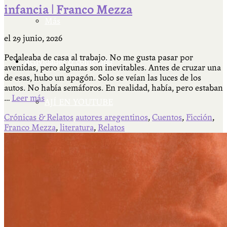
infancia | Franco Mezza
Más
el
29 junio, 2026
Pedaleaba de casa al trabajo. No me gusta pasar por
Actividades & contenido
avenidas, pero algunas son inevitables. Antes de cruzar una
de esas, hubo un apagón. Solo se veían las luces de los
autos. No había semáforos. En realidad, había, pero estaban
…
Leer más
AJÍ EN YOUTUBE
Crónicas & Relatos
autores aregentinos
,
Cuentos
,
Ficción
,
Franco Mezza
,
literatura
,
Relatos
Universidad Experimental 2022-2025
Feria del Libro Venado Tuerto 2022-2025
Facultad Libre Venado Tuerto 1990-1994