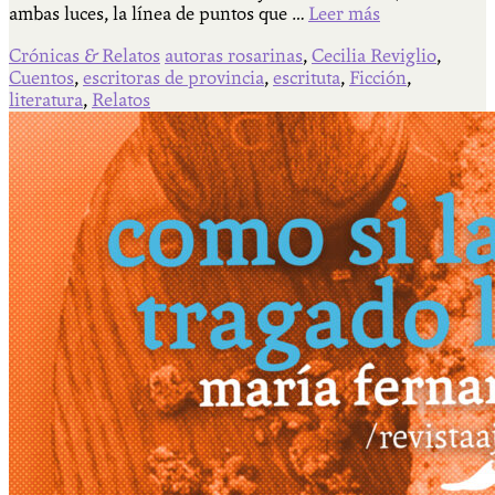
ambas luces, la línea de puntos que …
Leer más
Crónicas & Relatos
autoras rosarinas
,
Cecilia Reviglio
,
Cuentos
,
escritoras de provincia
,
escrituta
,
Ficción
,
literatura
,
Relatos