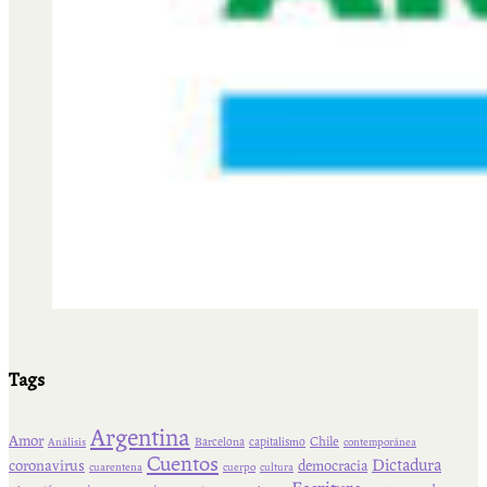
Tags
Argentina
Amor
Chile
Barcelona
capitalismo
Análisis
contemporánea
Cuentos
Dictadura
coronavirus
democracia
cuarentena
cuerpo
cultura