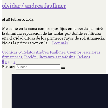
olvidar / andrea faulkner
el
28 febrero, 2024
Me senté en la cama con los ojos fijos en la persiana, miré
la diminuta separación de las tablas por donde se filtraba
una claridad difusa de los primeros rayos de sol. Amanecía.
No es la primera vez en la …
Leer más
Crónicas & Relatos
Andrea Faulkner
,
Cuentos
,
escritoras
firmatenses
,
Ficción
,
literatura santafesina
,
Relatos
1
2
3
4
»
Buscar: