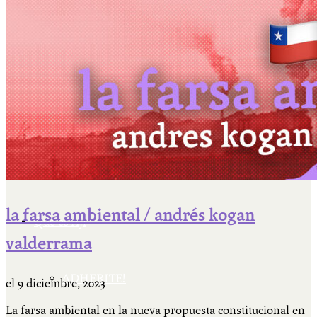
Cátedra Bailable 2018
Más
Ají Ediciones
la farsa ambiental / andrés kogan
Qué es Ají
valderrama
ADHERITE!
el
9 diciembre, 2023
La farsa ambiental en la nueva propuesta constitucional en