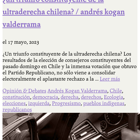
ultraderecha chilena? / andrés kogan
valderrama
el
17 mayo, 2023
¿Un triunfo constituyente de la ultraderecha chilena? Los
resultados de la elección de consejeros constituyentes del
pasado domingo en Chile y la inmensa votación que obtuvo
el Partido Republicano, no sólo viene a consolidar
electoralmente el aplastante rechazo a la …
Leer más
Opinión & Debates
Andrés Kogan Valderrama
,
Chile
,
constitución
,
democracia
,
derecha
,
derechos
,
Ecología
,
elecciones
,
izquierda
,
Progresismo
,
pueblos indígenas
,
republicanos