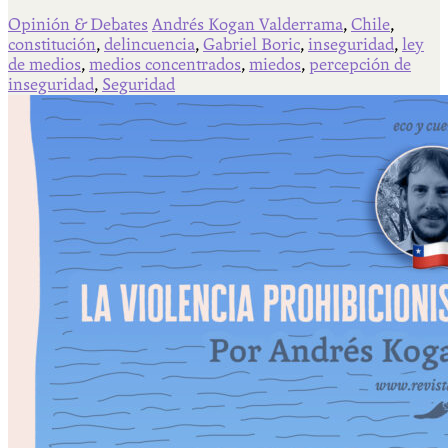
Opinión & Debates
Andrés Kogan Valderrama
,
Chile
,
constitución
,
delincuencia
,
Gabriel Boric
,
inseguridad
,
ley
de medios
,
medios concentrados
,
miedos
,
percepción de
inseguridad
,
Seguridad