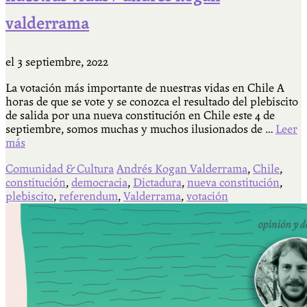
valderrama
el
3 septiembre, 2022
La votación más importante de nuestras vidas en Chile A
horas de que se vote y se conozca el resultado del plebiscito
de salida por una nueva constitución en Chile este 4 de
septiembre, somos muchas y muchos ilusionados de …
Leer
más
Comunidad & Cultura
Andrés Kogan Valderrama
,
Chile
,
constitución
,
democracia
,
Dictadura
,
nueva constitución
,
plebiscito
,
referendum
,
Valderrama
,
votación