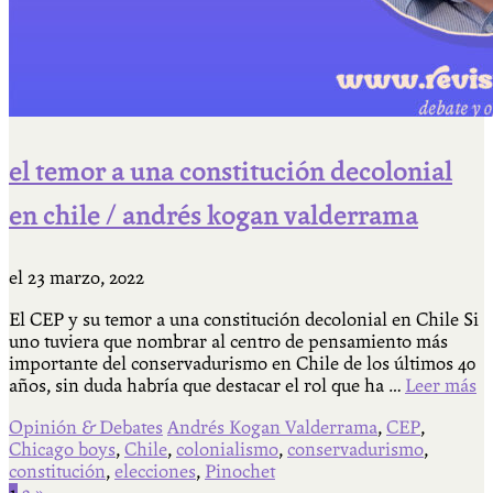
el temor a una constitución decolonial
en chile / andrés kogan valderrama
el
23 marzo, 2022
El CEP y su temor a una constitución decolonial en Chile Si
uno tuviera que nombrar al centro de pensamiento más
importante del conservadurismo en Chile de los últimos 40
años, sin duda habría que destacar el rol que ha …
Leer más
Opinión & Debates
Andrés Kogan Valderrama
,
CEP
,
Chicago boys
,
Chile
,
colonialismo
,
conservadurismo
,
constitución
,
elecciones
,
Pinochet