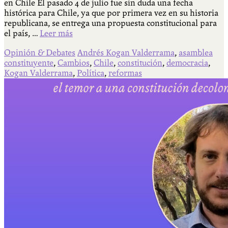
en Chile El pasado 4 de julio fue sin duda una fecha
histórica para Chile, ya que por primera vez en su historia
republicana, se entrega una propuesta constitucional para
el país, …
Leer más
Opinión & Debates
Andrés Kogan Valderrama
,
asamblea
constituyente
,
Cambios
,
Chile
,
constitución
,
democracia
,
Kogan Valderrama
,
Política
,
reformas