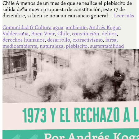
Chile A menos de un mes de que se realice el plebiscito de
Qué es Ají
salida de la nueva propuesta de constitución, este 17 de
diciembre, si bien se nota un cansancio general …
Leer más
Comunidad & Cultura
agua
,
ambiente
,
Andrés Kogan
Staff
Valderrama
,
Buen Vivir
,
Chile
,
constitución
,
delitos
,
derechos humanos
,
desarrollo
,
extractivismo
,
farsa
,
medioambiente
,
naturaleza
,
plebiscito
,
sustentabilidad