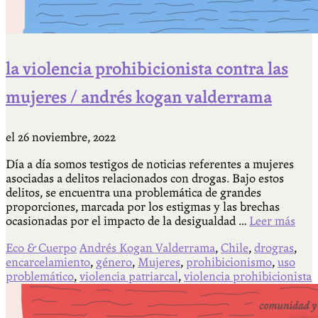
la violencia prohibicionista contra las
mujeres / andrés kogan valderrama
el
26 noviembre, 2022
Día a día somos testigos de noticias referentes a mujeres
asociadas a delitos relacionados con drogas. Bajo estos
delitos, se encuentra una problemática de grandes
proporciones, marcada por los estigmas y las brechas
ocasionadas por el impacto de la desigualdad …
Leer más
Eco & Cuerpo
Andrés Kogan Valderrama
,
Chile
,
drogras
,
encarcelamiento
,
género
,
Mujeres
,
prohibicionismo
,
uso
problemático
,
violencia patriarcal
,
violencia prohibicionista