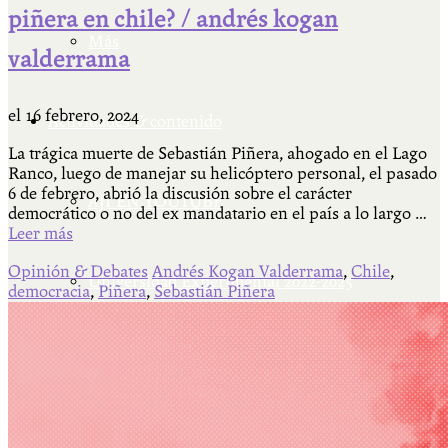
piñera en chile? / andrés kogan
Más
valderrama
el
16 febrero, 2024
Actividades & contenido
La trágica muerte de Sebastián Piñera, ahogado en el Lago
Ranco, luego de manejar su helicóptero personal, el pasado
6 de febrero, abrió la discusión sobre el carácter
AJÍ EN YOUTUBE
democrático o no del ex mandatario en el país a lo largo …
Leer más
Opinión & Debates
Andrés Kogan Valderrama
,
Chile
,
Universidad Experimental 2022-2025
democracia
,
Piñera
,
Sebastián Piñera
Feria del Libro Venado Tuerto 2022-2025
Facultad Libre Venado Tuerto 1990-1994