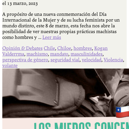
el
13 marzo, 2023
A propósito de una nueva conmemoración del Día
Internacional de la Mujer y de su lucha feminista por un
mundo distinto, este 8 de marzo, esta fecha nos abre la
posibilidad de ver nuestras propias prácticas machistas
como hombres y …
Leer más
Opinión & Debates
Chile
,
Chiloe
,
hombres
,
Kogan
Valderrma
,
machismo
,
mandato
,
masculinidades
,
perspectiva de género
,
seguridad vial
,
velocidad
,
Violencia
,
volante