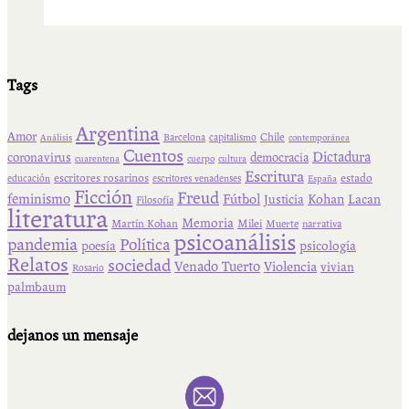
Tags
Argentina
Amor
Chile
Barcelona
capitalismo
Análisis
contemporánea
Cuentos
Dictadura
coronavirus
democracia
cuarentena
cuerpo
cultura
Escritura
escritores rosarinos
estado
educación
escritores venadenses
España
Ficción
Freud
feminismo
Fútbol
Kohan
Lacan
Justicia
Filosofía
literatura
Memoria
Martín Kohan
Milei
Muerte
narrativa
psicoanálisis
pandemia
Política
psicología
poesía
Relatos
sociedad
Venado Tuerto
Violencia
vivian
Rosario
palmbaum
dejanos un mensaje