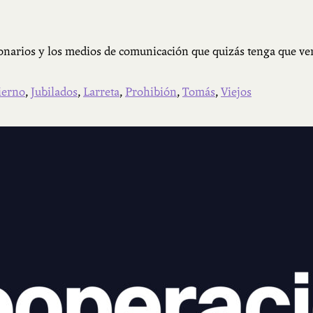
narios y los medios de comunicación que quizás tenga que ver 
ierno
,
Jubilados
,
Larreta
,
Prohibión
,
Tomás
,
Viejos