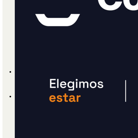
Cátedra Bailable 2018
Más
Ají Ediciones
Qué es Ají
ADHERITE!