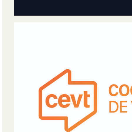
Qué es Ají
Staff