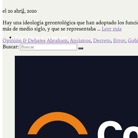
el
20 abril, 2020
Más
Hay una ideología gerontológica que han adoptado los funcio
más de medio siglo, y que se representaba …
Leer más
Actividades & contenido
Opinión & Debates
Abraham
,
Ancianos
,
Decreto
,
Error
,
Gob
Buscar:
AJÍ EN YOUTUBE
Universidad Experimental 2022-2025
Feria del Libro Venado Tuerto 2022-2025
Facultad Libre Venado Tuerto 1990-1994