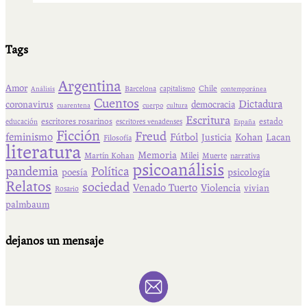
Tags
Argentina
Amor
Chile
Barcelona
capitalismo
Análisis
contemporánea
Cuentos
Dictadura
coronavirus
democracia
cuarentena
cuerpo
cultura
Escritura
escritores rosarinos
estado
educación
escritores venadenses
España
Ficción
Freud
feminismo
Fútbol
Kohan
Lacan
Justicia
Filosofía
literatura
Memoria
Martín Kohan
Milei
Muerte
narrativa
psicoanálisis
pandemia
Política
psicología
poesía
Relatos
sociedad
Venado Tuerto
Violencia
vivian
Rosario
palmbaum
dejanos un mensaje