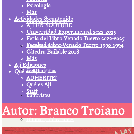
Psicología
Más
Actividades & contenido
Crónicas & Relatos
AJÍ EN YOUTUBE
Universidad Experimental 2022-2025
Feria del Libro Venado Tuerto 2022-2025
Facultad Libre Venado Tuerto 1990-1994
Recomendaciones
Cátedra Bailable 2018
Más
Ají Ediciones
Siete enigmas
Qué es Ají
ADHERITE!
Qué es Ají
Staff
Entrevistas
Autor: Branco Troiano
Últimas publicaciones