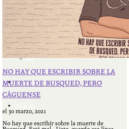
Facultad Libre Venado Tuerto 1990-1994
Cátedra Bailable 2018
Más
NO HAY QUE ESCRIBIR SOBRE LA
MUERTE DE BUSQUED, PERO
Ají Ediciones
CÁGUENSE
Qué es Ají
el
30 marzo, 2021
No hay que escribir sobre la muerte de