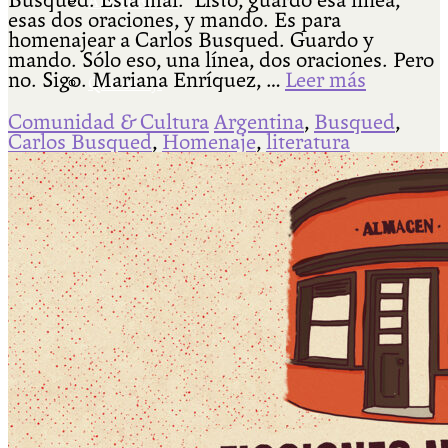
Busqued. Está mal. Listo, guardo esa línea,
ADHERITE!
esas dos oraciones, y mando. Es para
homenajear a Carlos Busqued. Guardo y
mando. Sólo eso, una línea, dos oraciones. Pero
no. Sigo. Mariana Enríquez, …
Leer más
Qué es Ají
Comunidad & Cultura
Argentina
,
Busqued
,
Carlos Busqued
,
Homenaje
,
literatura
Staff