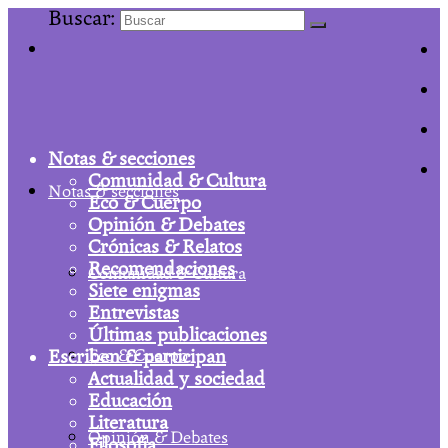
Buscar:
Notas & secciones
Comunidad & Cultura
Notas & secciones
Eco & Cuerpo
Opinión & Debates
Crónicas & Relatos
Recomendaciones
Comunidad & Cultura
Siete enigmas
Entrevistas
Últimas publicaciones
Escriben & participan
Eco & Cuerpo
Actualidad y sociedad
Educación
Literatura
Opinión & Debates
Filosofía