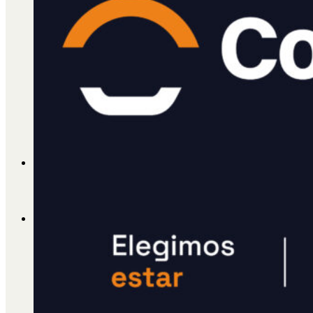
Cátedra Bailable 2018
Más
Ají Ediciones
Qué es Ají
ADHERITE!