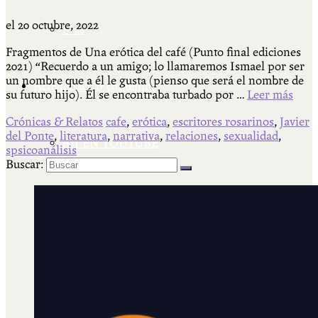
el
20 octubre, 2022
Más
Fragmentos de Una erótica del café (Punto final ediciones
2021) “Recuerdo a un amigo; lo llamaremos Ismael por ser
un nombre que a él le gusta (pienso que será el nombre de
Actividades & contenido
su futuro hijo). Él se encontraba turbado por …
Leer más
Crónicas & Relatos
cafe
,
erótica
,
escritores rosarinos
,
Javier
del Ponte
,
literatura
,
narrativa
,
relaciones
,
sexualidad
,
AJÍ EN YOUTUBE
spsicoanálisis
Buscar:
Universidad Experimental 2022-2025
Feria del Libro Venado Tuerto 2022-2025
Facultad Libre Venado Tuerto 1990-1994