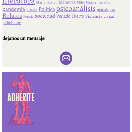
literatura
Memoria
Martín Kohan
Milei
Muerte
narrativa
psicoanálisis
pandemia
Política
psicología
poesía
Relatos
sociedad
Venado Tuerto
Violencia
vivian
Rosario
palmbaum
dejanos un mensaje