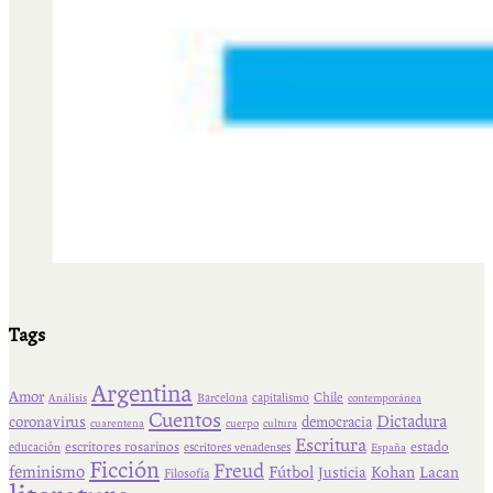
Tags
Argentina
Amor
Chile
Barcelona
capitalismo
Análisis
contemporánea
Cuentos
Dictadura
coronavirus
democracia
cuarentena
cuerpo
cultura
Escritura
escritores rosarinos
estado
educación
escritores venadenses
España
Ficción
Freud
feminismo
Fútbol
Kohan
Lacan
Justicia
Filosofía