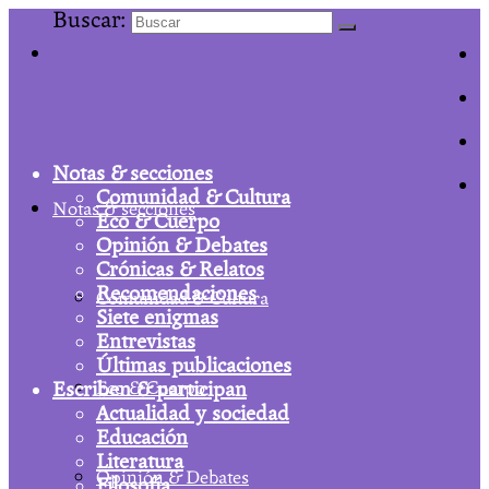
Buscar:
Notas & secciones
Comunidad & Cultura
Notas & secciones
Eco & Cuerpo
Opinión & Debates
Crónicas & Relatos
Recomendaciones
Comunidad & Cultura
Siete enigmas
Entrevistas
Últimas publicaciones
Escriben & participan
Eco & Cuerpo
Actualidad y sociedad
Educación
Literatura
Opinión & Debates
Filosofía