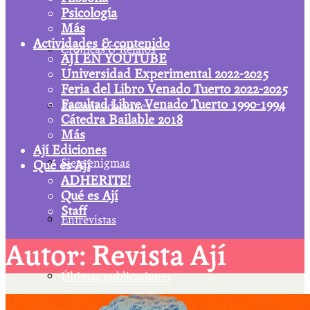
Psicología
Más
Actividades & contenido
Crónicas & Relatos
AJÍ EN YOUTUBE
Universidad Experimental 2022-2025
Feria del Libro Venado Tuerto 2022-2025
Facultad Libre Venado Tuerto 1990-1994
Recomendaciones
Cátedra Bailable 2018
Más
Ají Ediciones
Siete enigmas
Qué es Ají
ADHERITE!
Qué es Ají
Staff
Entrevistas
Autor: Revista Ají
Últimas publicaciones