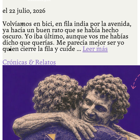
el
22 julio, 2026
Volvíamos en bici, en fila india por la avenida,
Más
ya hacía un buen rato que se había hecho
oscuro. Yo iba último, aunque vos me habías
dicho que querías. Me parecía mejor ser yo
quien cierre la fila y cuide …
Leer más
Actividades & contenido
Crónicas & Relatos
AJÍ EN YOUTUBE
Universidad Experimental 2022-2025
Feria del Libro Venado Tuerto 2022-2025