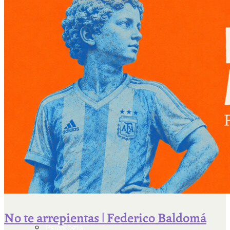
Escriben & participan
Actualidad y sociedad
Educación
Literatura
Filosofía
No te arrepientas | Federico Baldomá
Psicología