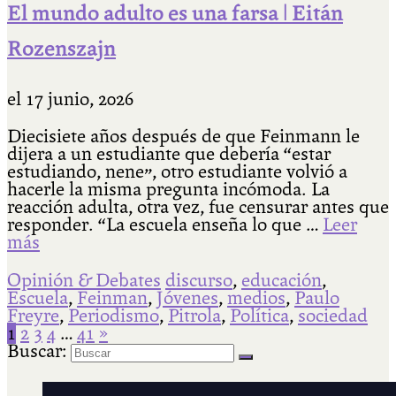
El mundo adulto es una farsa | Eitán
Rozenszajn
el
17 junio, 2026
Diecisiete años después de que Feinmann le
dijera a un estudiante que debería “estar
estudiando, nene”, otro estudiante volvió a
hacerle la misma pregunta incómoda. La
reacción adulta, otra vez, fue censurar antes que
responder. “La escuela enseña lo que …
Leer
más
Opinión & Debates
discurso
,
educación
,
Escuela
,
Feinman
,
Jóvenes
,
medios
,
Paulo
Freyre
,
Periodismo
,
Pitrola
,
Política
,
sociedad
1
2
3
4
…
41
»
Buscar: