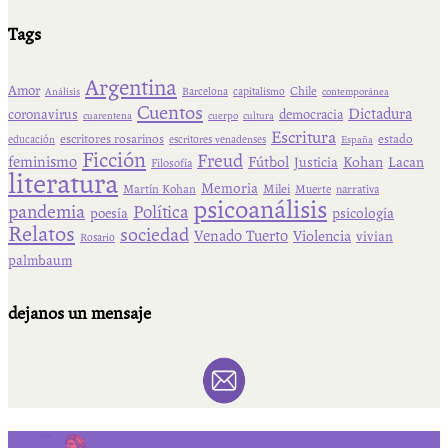
Tags
Argentina
Amor
Chile
Barcelona
capitalismo
Análisis
contemporánea
Cuentos
Dictadura
coronavirus
democracia
cuarentena
cuerpo
cultura
Escritura
escritores rosarinos
estado
educación
escritores venadenses
España
Ficción
Freud
feminismo
Fútbol
Kohan
Lacan
Justicia
Filosofía
literatura
Memoria
Martín Kohan
Milei
Muerte
narrativa
psicoanálisis
pandemia
Política
psicología
poesía
Relatos
sociedad
Venado Tuerto
Violencia
vivian
Rosario
palmbaum
dejanos un mensaje