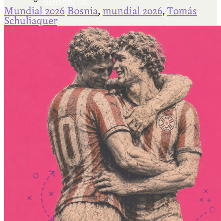
ADHERITE!
Mundial 2026
Bosnia
,
mundial 2026
,
Tomás
Schuliaquer
Qué es Ají
Staff