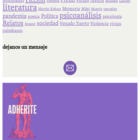
Freud
feminismo
Fútbol
Kohan
Lacan
Justicia
Filosofía
literatura
Memoria
Martín Kohan
Milei
Muerte
narrativa
psicoanálisis
pandemia
Política
psicología
poesía
Relatos
sociedad
Venado Tuerto
Violencia
vivian
Rosario
palmbaum
dejanos un mensaje