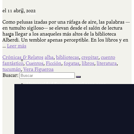
el
11 abril, 2022
Más
Como pelusas izadas por una ráfaga de aire, las palabras —
en tumulto sigiloso— se elevan desde el salón de lectura
hasta llegar a los anaqueles más altos de la biblioteca
Actividades & contenido
Alberdi. Un temblor apenas perceptible. En los libros y en
…
Leer más
Crónicas & Relatos
alba
,
bibliotecas
,
crepitar
,
cuento
AJÍ EN YOUTUBE
fantástico
,
Cuentos
,
Ficción
,
fogatas
,
libros
,
literatura
,
tucumán
,
Vera Figueroa
Buscar:
Universidad Experimental 2022-2025
Feria del Libro Venado Tuerto 2022-2025
Facultad Libre Venado Tuerto 1990-1994