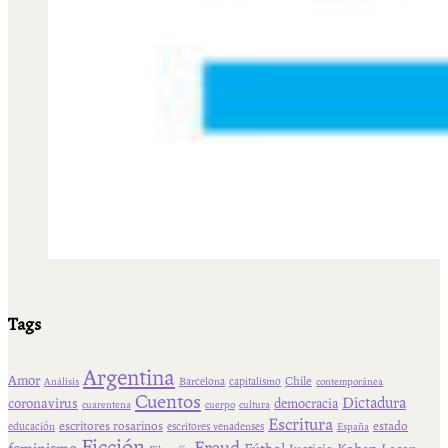
Tags
Argentina
Amor
Chile
Barcelona
capitalismo
Análisis
contemporánea
Cuentos
Dictadura
coronavirus
democracia
cuarentena
cuerpo
cultura
Escritura
escritores rosarinos
estado
educación
escritores venadenses
España
Ficción