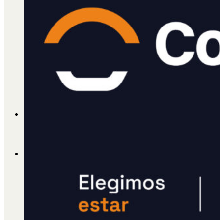
Cátedra Bailable 2018
Más
Ají Ediciones
Qué es Ají
ADHERITE!