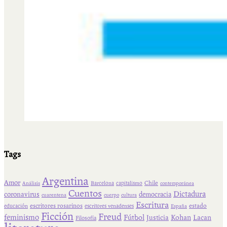
Tags
Argentina
Amor
Chile
Barcelona
capitalismo
Análisis
contemporánea
Cuentos
Dictadura
coronavirus
democracia
cuarentena
cuerpo
cultura
Escritura
escritores rosarinos
estado
educación
escritores venadenses
España
Ficción
Freud
feminismo
Fútbol
Kohan
Lacan
Justicia
Filosofía