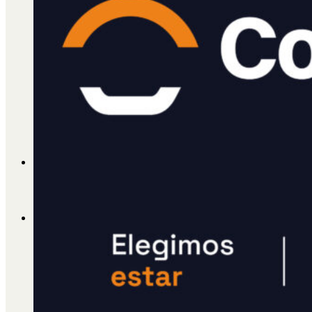
Cátedra Bailable 2018
Más
Ají Ediciones
Qué es Ají
ADHERITE!