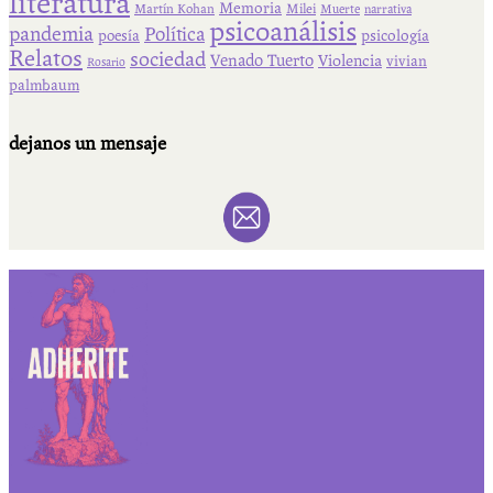
literatura
Memoria
Martín Kohan
Milei
Muerte
narrativa
psicoanálisis
pandemia
Política
psicología
poesía
Relatos
sociedad
Venado Tuerto
Violencia
vivian
Rosario
palmbaum
dejanos un mensaje