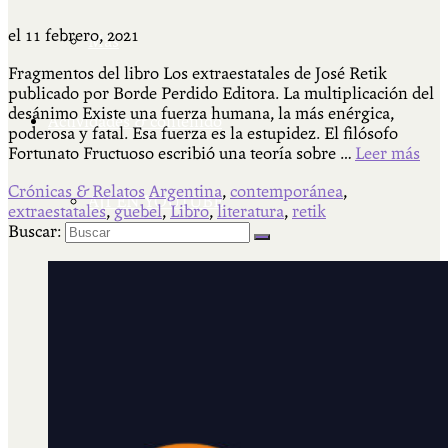
el
11 febrero, 2021
Más
Fragmentos del libro Los extraestatales de José Retik
publicado por Borde Perdido Editora. La multiplicación del
desánimo Existe una fuerza humana, la más enérgica,
Actividades & contenido
poderosa y fatal. Esa fuerza es la estupidez. El filósofo
Fortunato Fructuoso escribió una teoría sobre …
Leer más
Crónicas & Relatos
Argentina
,
contemporánea
,
AJÍ EN YOUTUBE
extraestatales
,
guebel
,
Libro
,
literatura
,
retik
Buscar:
Universidad Experimental 2022-2025
Feria del Libro Venado Tuerto 2022-2025
Facultad Libre Venado Tuerto 1990-1994