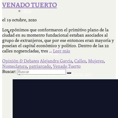
VENADO TUERTO
Más
el
19 octubre, 2020
Los epónimos que conformaron el primitivo plano de la
Actividades & contenido
ciudad en su momento fundacional estaban asociados al
grupo de extranjeros, que por ese entonces eran mayoría y
poseían el capital económico y político. Dentro de las 22
calles nomencladas, tres …
Leer más
AJÍ EN YOUTUBE
Opinión & Debates
Alejandra García
,
Calles
,
Mujeres
,
Nomeclatura
,
patriarcado
,
Venado Tuerto
Buscar:
Universidad Experimental 2022-2025
Feria del Libro Venado Tuerto 2022-2025
Facultad Libre Venado Tuerto 1990-1994