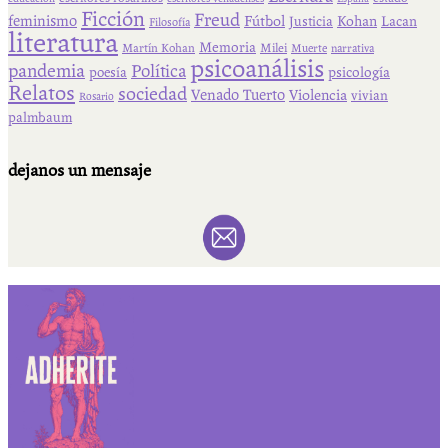
Ficción
Freud
feminismo
Fútbol
Kohan
Lacan
Justicia
Filosofía
literatura
Memoria
Martín Kohan
Milei
Muerte
narrativa
psicoanálisis
pandemia
Política
psicología
poesía
Relatos
sociedad
Venado Tuerto
Violencia
vivian
Rosario
palmbaum
dejanos un mensaje