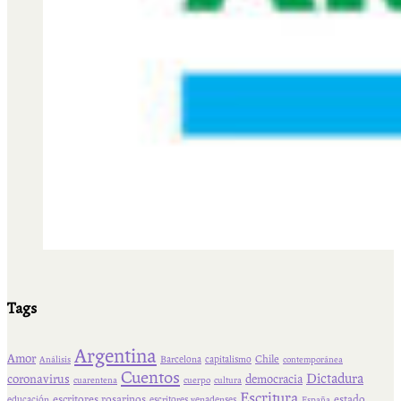
Tags
Argentina
Amor
Chile
Barcelona
capitalismo
Análisis
contemporánea
Cuentos
Dictadura
coronavirus
democracia
cuarentena
cuerpo
cultura
Escritura
escritores rosarinos
estado
educación
escritores venadenses
España