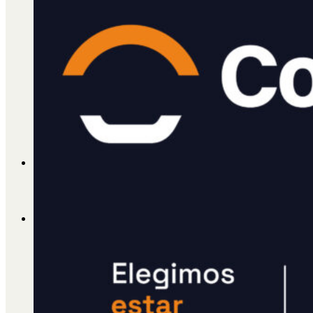
Cátedra Bailable 2018
Más
Ají Ediciones
Qué es Ají
ADHERITE!