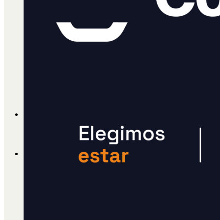
Cátedra Bailable 2018
Más
Ají Ediciones
Qué es Ají
ADHERITE!