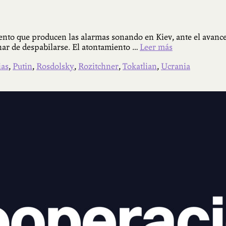
to que producen las alarmas sonando en Kiev, ante el avance
ar de despabilarse. El atontamiento …
Leer más
ias
,
Putin
,
Rosdolsky
,
Rozitchner
,
Tokatlian
,
Ucrania