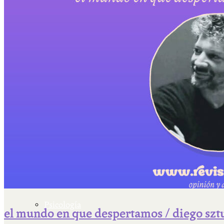
Escriben & participan
Actualidad y sociedad
Educación
Literatura
Filosofía
Psicología
el mundo en que despertamos / diego szt