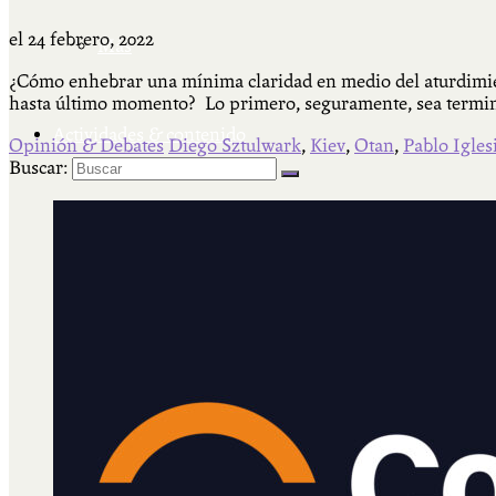
el
24 febrero, 2022
Más
¿Cómo enhebrar una mínima claridad en medio del aturdimien
hasta último momento? Lo primero, seguramente, sea termin
Actividades & contenido
Opinión & Debates
Diego Sztulwark
,
Kiev
,
Otan
,
Pablo Igles
Buscar:
AJÍ EN YOUTUBE
Universidad Experimental 2022-2025
Feria del Libro Venado Tuerto 2022-2025
Facultad Libre Venado Tuerto 1990-1994