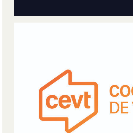
Qué es Ají
Staff