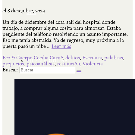
el
8 diciembre, 2023
Más
Un día de diciembre del 2021 salí del hospital donde
trabajo, a comprar alguna cosita para almorzar. Estaba
pendiente del teléfono resolviendo un asunto importante.
Actividades & contenido
Eso me tenía abstraída. Ya de regreso, muy próxima a la
puerta pasó un pibe …
Leer más
Eco & Cuerpo
Cecilia Carné
,
delitos
,
Escritura
,
palabras
,
AJÍ EN YOUTUBE
prejuicios
,
psicoanálisis
,
restitución
,
Violencia
Buscar:
Universidad Experimental 2022-2025
Feria del Libro Venado Tuerto 2022-2025
Facultad Libre Venado Tuerto 1990-1994