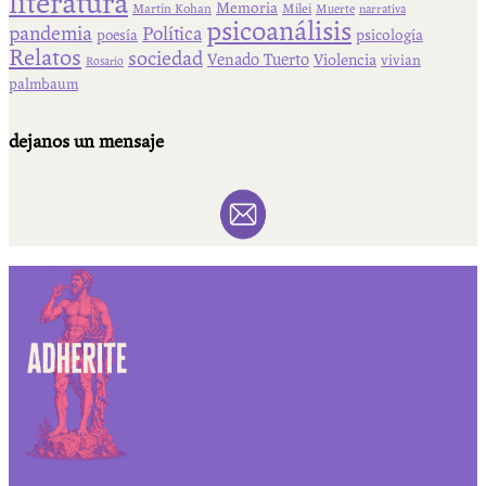
literatura
Memoria
Martín Kohan
Milei
Muerte
narrativa
psicoanálisis
pandemia
Política
psicología
poesía
Relatos
sociedad
Venado Tuerto
Violencia
vivian
Rosario
palmbaum
dejanos un mensaje