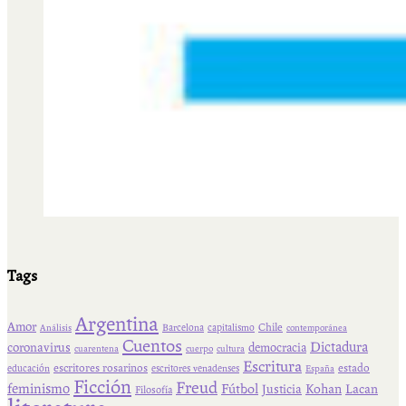
Tags
Argentina
Amor
Chile
Barcelona
capitalismo
Análisis
contemporánea
Cuentos
Dictadura
coronavirus
democracia
cuarentena
cuerpo
cultura
Escritura
escritores rosarinos
estado
educación
escritores venadenses
España
Ficción
Freud
feminismo
Fútbol
Kohan
Lacan
Justicia
Filosofía