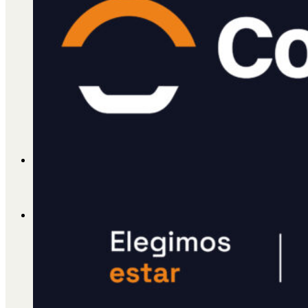
Cátedra Bailable 2018
Más
Ají Ediciones
Qué es Ají
ADHERITE!