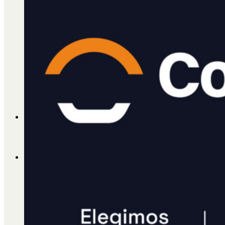
Cátedra Bailable 2018
Más
Ají Ediciones
Qué es Ají
ADHERITE!