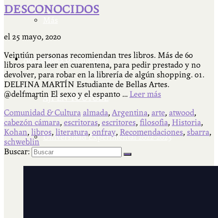
DESCONOCIDOS
Más
el
25 mayo, 2020
Veintiún personas recomiendan tres libros. Más de 60
Actividades & contenido
libros para leer en cuarentena, para pedir prestado y no
devolver, para robar en la librería de algún shopping. 01.
DELFINA MARTÍN Estudiante de Bellas Artes.
@delfmartin El sexo y el espanto …
Leer más
AJÍ EN YOUTUBE
Comunidad & Cultura
almada
,
Argentina
,
arte
,
atwood
,
cabezón cámara
,
escritoras
,
escritores
,
filosofia
,
Historia
,
Kohan
,
libros
,
literatura
,
onfray
,
Recomendaciones
,
sbarra
,
Universidad Experimental 2022-2025
schweblin
Buscar:
Feria del Libro Venado Tuerto 2022-2025
Facultad Libre Venado Tuerto 1990-1994