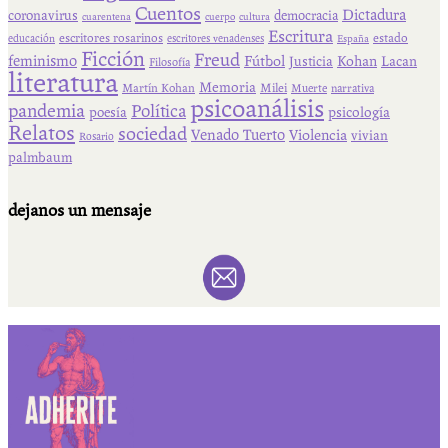
Cuentos
Dictadura
coronavirus
democracia
cuarentena
cuerpo
cultura
Escritura
escritores rosarinos
estado
educación
escritores venadenses
España
Ficción
Freud
feminismo
Fútbol
Kohan
Lacan
Justicia
Filosofía
literatura
Memoria
Martín Kohan
Milei
Muerte
narrativa
psicoanálisis
pandemia
Política
psicología
poesía
Relatos
sociedad
Venado Tuerto
Violencia
vivian
Rosario
palmbaum
dejanos un mensaje