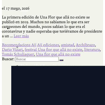
el
17 mayo, 2026
Más
La primera edición de Una Flor que allá no existe se
publicó en 2019. Muchos no sabíamos lo que era ser
campeones del mundo, pocos sabían lo que era el
Actividades & contenido
coronavirus y nadie esperaba que tuviéramos de presidente
a un …
Leer más
Recomendacions Ají
Ají ediciones
,
amistad
,
Archibrazo
,
AJÍ EN YOUTUBE
Dario Vizari
,
festival Una flor que allá no existe
,
literatura
,
Tomás Schuliaquer
,
Una flor que allá no existe
Buscar:
Universidad Experimental 2022-2025
Feria del Libro Venado Tuerto 2022-2025
Facultad Libre Venado Tuerto 1990-1994