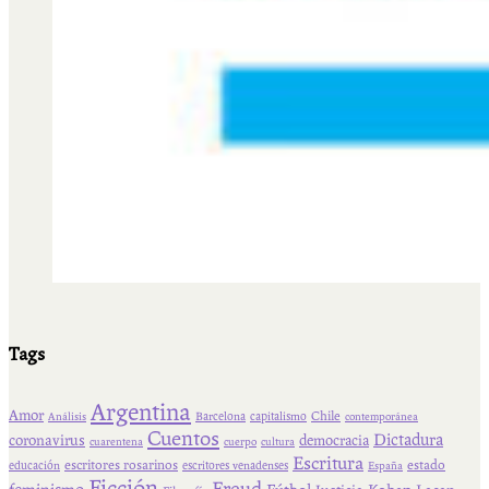
Tags
Argentina
Amor
Chile
Barcelona
capitalismo
Análisis
contemporánea
Cuentos
Dictadura
coronavirus
democracia
cuarentena
cuerpo
cultura
Escritura
escritores rosarinos
estado
educación
escritores venadenses
España
Ficción