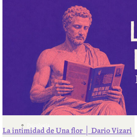
Escriben & participan
Actualidad y sociedad
Educación
Literatura
Filosofía
Psicología
La intimidad de Una flor │ Dario Vizari