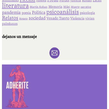
Freud
feminismo
Fútbol
Kohan
Lacan
Justicia
Filosofía
literatura
Memoria
Martín Kohan
Milei
Muerte
narrativa
psicoanálisis
pandemia
Política
psicología
poesía
Relatos
sociedad
Venado Tuerto
Violencia
vivian
Rosario
palmbaum
dejanos un mensaje