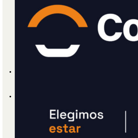
Cátedra Bailable 2018
Más
Ají Ediciones
Qué es Ají
ADHERITE!