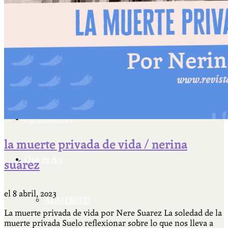
Cátedra Bailable 2018
Más
Ají Ediciones
la muerte privada de vida / nerina
Qué es Ají
suárez
el
8 abril, 2023
ADHERITE!
La muerte privada de vida por Nere Suarez La soledad de la
muerte privada Suelo reflexionar sobre lo que nos lleva a