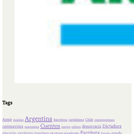
Tags
Argentina
Amor
Chile
Barcelona
capitalismo
Análisis
contemporánea
Cuentos
Dictadura
coronavirus
democracia
cuarentena
cuerpo
cultura
Escritura
escritores rosarinos
estado
educación
escritores venadenses
España