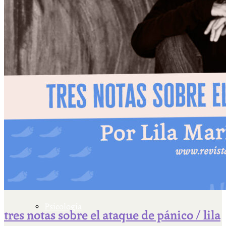
Escriben & participan
Actualidad y sociedad
Educación
Literatura
Filosofía
Psicología
tres notas sobre el ataque de pánico / lila