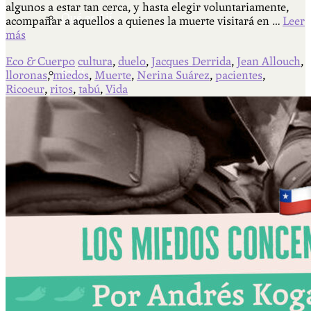
algunos a estar tan cerca, y hasta elegir voluntariamente,
Qué es Ají
acompañar a aquellos a quienes la muerte visitará en …
Leer
más
Eco & Cuerpo
cultura
,
duelo
,
Jacques Derrida
,
Jean Allouch
,
Staff
lloronas
,
miedos
,
Muerte
,
Nerina Suárez
,
pacientes
,
Ricoeur
,
ritos
,
tabú
,
Vida