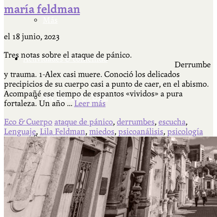
maría feldman
Más
el
18 junio, 2023
Tres notas sobre el ataque de pánico.
Actividades & contenido
Derrumbe
y trauma. 1-Alex casi muere. Conoció los delicados
precipicios de su cuerpo casi a punto de caer, en el abismo.
Acompañé ese tiempo de espantos «vividos» a pura
AJÍ EN YOUTUBE
fortaleza. Un año …
Leer más
Eco & Cuerpo
ataque de pánico
,
derrumbes
,
escucha
,
Lenguaje
,
Lila Feldman
,
miedos
,
psicoanálisis
,
psicología
Universidad Experimental 2022-2025
Feria del Libro Venado Tuerto 2022-2025
Facultad Libre Venado Tuerto 1990-1994