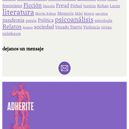
Ficción
Freud
feminismo
Fútbol
Kohan
Lacan
Justicia
Filosofía
literatura
Memoria
Martín Kohan
Milei
Muerte
narrativa
psicoanálisis
pandemia
Política
psicología
poesía
Relatos
sociedad
Venado Tuerto
Violencia
vivian
Rosario
palmbaum
dejanos un mensaje