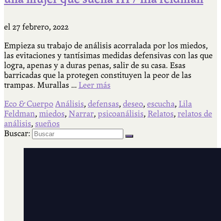
el
27 febrero, 2022
Empieza su trabajo de análisis acorralada por los miedos,
las evitaciones y tantísimas medidas defensivas con las que
logra, apenas y a duras penas, salir de su casa. Esas
barricadas que la protegen constituyen la peor de las
trampas. Murallas …
Leer más
Eco & Cuerpo
Análisis
,
defensas
,
deseo
,
escucha
,
Lila
Feldman
,
miedos
,
Narrar
,
psicoanálisis
,
Relatos
,
relatos de
análisis
,
sueños
Buscar: