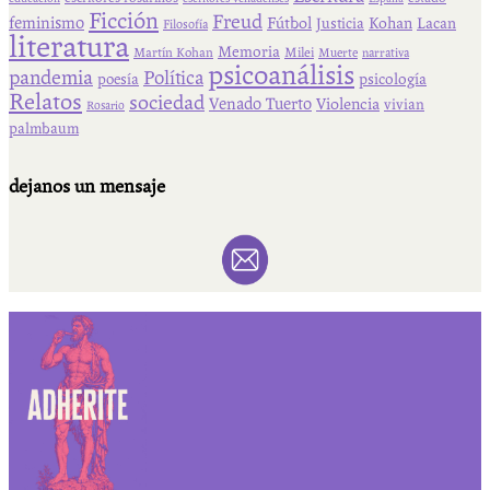
Ficción
Freud
feminismo
Fútbol
Kohan
Lacan
Justicia
Filosofía
literatura
Memoria
Martín Kohan
Milei
Muerte
narrativa
psicoanálisis
pandemia
Política
psicología
poesía
Relatos
sociedad
Venado Tuerto
Violencia
vivian
Rosario
palmbaum
dejanos un mensaje