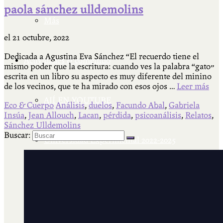
paola sánchez ulldemolins
Más
el
21 octubre, 2022
Dedicada a Agustina Eva Sánchez “El recuerdo tiene el
Actividades & contenido
mismo poder que la escritura: cuando ves la palabra “gato”
escrita en un libro su aspecto es muy diferente del minino
de los vecinos, que te ha mirado con esos ojos …
Leer más
AJÍ EN YOUTUBE
Eco & Cuerpo
Análisis
,
duelos
,
Facundo Abal
,
Gabriela
Insúa
,
Jean Allouch
,
Lacan
,
pérdida
,
psicoanálisis
,
Relatos
,
Sánchez Ulldemolins
Buscar:
Universidad Experimental 2022-2025
Feria del Libro Venado Tuerto 2022-2025
Facultad Libre Venado Tuerto 1990-1994