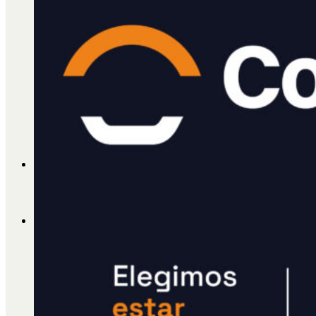
Cátedra Bailable 2018
Más
Ají Ediciones
Qué es Ají
ADHERITE!