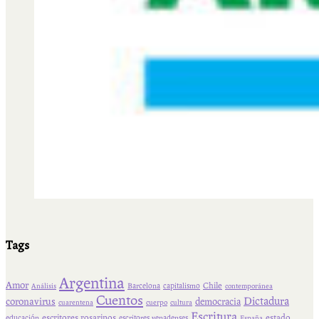
Tags
Argentina
Amor
Chile
Barcelona
capitalismo
Análisis
contemporánea
Cuentos
Dictadura
coronavirus
democracia
cuarentena
cuerpo
cultura
Escritura
escritores rosarinos
estado
educación
escritores venadenses
España