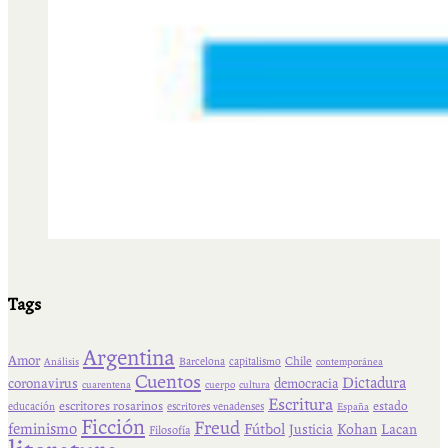
Tags
Argentina
Amor
Chile
Barcelona
capitalismo
Análisis
contemporánea
Cuentos
Dictadura
coronavirus
democracia
cuarentena
cuerpo
cultura
Escritura
escritores rosarinos
estado
educación
escritores venadenses
España
Ficción
Freud
feminismo
Fútbol
Kohan
Lacan
Justicia
Filosofía