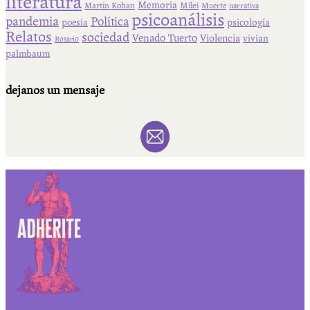
literatura
Memoria
Martín Kohan
Milei
Muerte
narrativa
psicoanálisis
pandemia
Política
psicología
poesía
Relatos
sociedad
Venado Tuerto
Violencia
vivian
Rosario
palmbaum
dejanos un mensaje