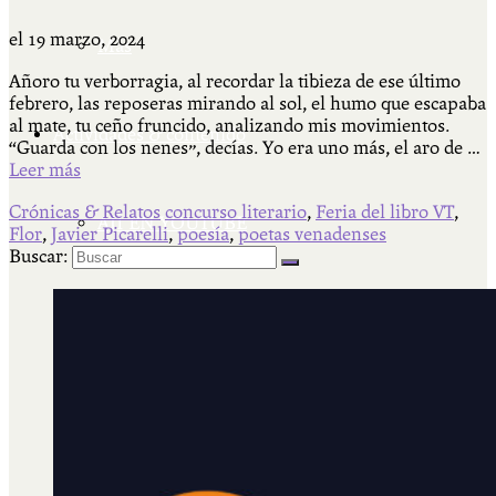
el
19 marzo, 2024
Más
Añoro tu verborragia, al recordar la tibieza de ese último
febrero, las reposeras mirando al sol, el humo que escapaba
al mate, tu ceño fruncido, analizando mis movimientos.
Actividades & contenido
“Guarda con los nenes”, decías. Yo era uno más, el aro de …
Leer más
Crónicas & Relatos
concurso literario
,
Feria del libro VT
,
AJÍ EN YOUTUBE
Flor
,
Javier Picarelli
,
poesía
,
poetas venadenses
Buscar:
Universidad Experimental 2022-2025
Feria del Libro Venado Tuerto 2022-2025
Facultad Libre Venado Tuerto 1990-1994