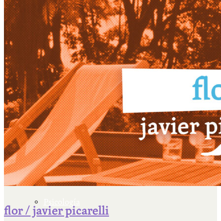
Escriben & participan
Actualidad y sociedad
Educación
Literatura
Filosofía
Psicología
flor / javier picarelli