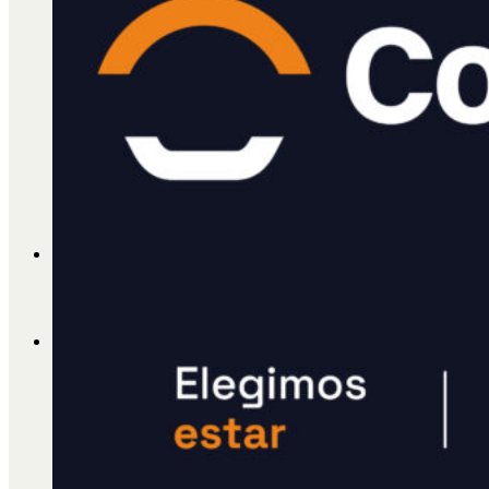
Cátedra Bailable 2018
Más
Ají Ediciones
Qué es Ají
ADHERITE!