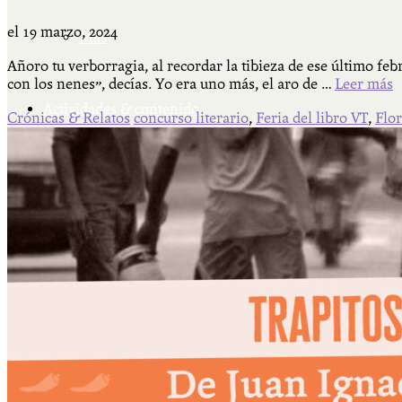
el
19 marzo, 2024
Más
Añoro tu verborragia, al recordar la tibieza de ese último f
con los nenes”, decías. Yo era uno más, el aro de …
Leer más
Actividades & contenido
Crónicas & Relatos
concurso literario
,
Feria del libro VT
,
Flor
AJÍ EN YOUTUBE
Universidad Experimental 2022-2025
Feria del Libro Venado Tuerto 2022-2025
Facultad Libre Venado Tuerto 1990-1994