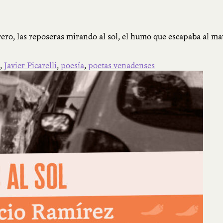
ebrero, las reposeras mirando al sol, el humo que escapaba al 
,
Javier Picarelli
,
poesía
,
poetas venadenses