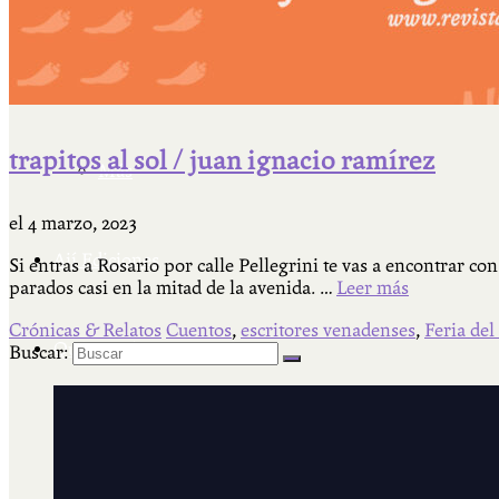
Cátedra Bailable 2018
trapitos al sol / juan ignacio ramírez
Más
el
4 marzo, 2023
Ají Ediciones
Si entras a Rosario por calle Pellegrini te vas a encontrar c
parados casi en la mitad de la avenida. …
Leer más
Crónicas & Relatos
Cuentos
,
escritores venadenses
,
Feria del
Qué es Ají
Buscar:
ADHERITE!