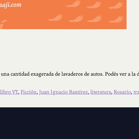
on una cantidad exagerada de lavaderos de autos. Podés ver a la
 libro VT
,
Ficción
,
Juan Ignacio Ramírez
,
literatura
,
Rosario
,
tr