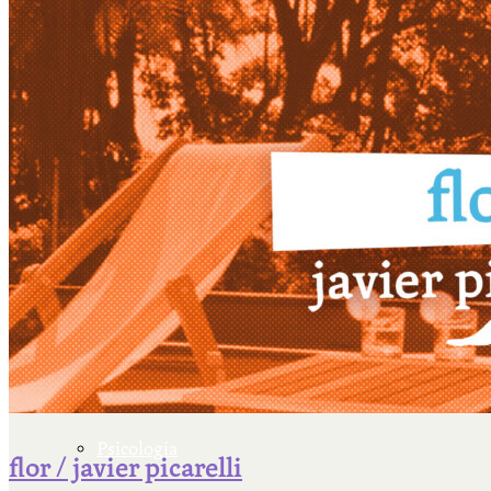
Escriben & participan
Actualidad y sociedad
Educación
Literatura
Filosofía
Psicología
flor / javier picarelli