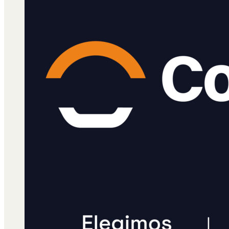
Qué es Ají
Staff