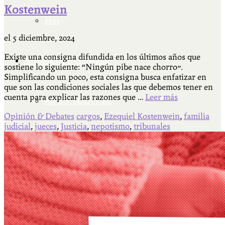
Kostenwein
Más
el
5 diciembre, 2024
Existe una consigna difundida en los últimos años que
Actividades & contenido
sostiene lo siguiente: “Ningún pibe nace chorro”.
Simplificando un poco, esta consigna busca enfatizar en
que son las condiciones sociales las que debemos tener en
cuenta para explicar las razones que …
Leer más
AJÍ EN YOUTUBE
Opinión & Debates
cargos
,
Ezequiel Kostenwein
,
familia
judicial
,
jueces
,
Justicia
,
nepotismo
,
tribunales
Universidad Experimental 2022-2025
Feria del Libro Venado Tuerto 2022-2025
Facultad Libre Venado Tuerto 1990-1994