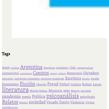
Tags
Argentina
Amor
Chile
Barcelona
capitalismo
Análisis
contemporánea
Cuentos
Dictadura
coronavirus
democracia
cuarentena
cuerpo
cultura
Escritura
escritores rosarinos
estado
educación
escritores venadenses
España
Ficción
Freud
feminismo
Fútbol
Kohan
Lacan
Justicia
Filosofía
literatura
Memoria
Martín Kohan
Milei
Muerte
narrativa
psicoanálisis
pandemia
Política
psicología
poesía
Relatos
sociedad
Venado Tuerto
Violencia
vivian
Rosario
palmbaum