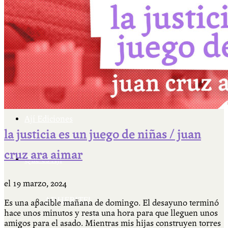
Cátedra Bailable 2018
Más
Ají Ediciones
la justicia es un juego de niñas / juan
cruz ara aimar
Qué es Ají
el
19 marzo, 2024
ADHERITE!
Es una apacible mañana de domingo. El desayuno terminó
hace unos minutos y resta una hora para que lleguen unos
amigos para el asado. Mientras mis hijas construyen torres