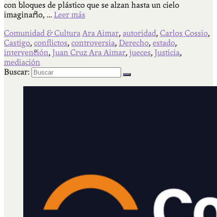
con bloques de plástico que se alzan hasta un cielo
Qué es Ají
imaginario, …
Leer más
Comunidad & Cultura
Ara Aimar
,
autoridad
,
Carlos Cossio
,
Castigo
,
conflictos
,
controversia
,
Derecho
,
estado
,
Staff
intervención
,
Juan Cruz Ara Aimar
,
jueces
,
Justicia
,
mediación
Buscar: