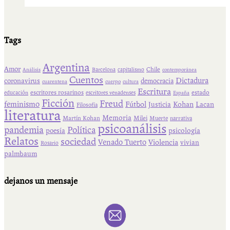
Tags
Argentina
Amor
Chile
Barcelona
capitalismo
Análisis
contemporánea
Cuentos
Dictadura
coronavirus
democracia
cuarentena
cuerpo
cultura
Escritura
escritores rosarinos
estado
educación
escritores venadenses
España
Ficción
Freud
feminismo
Fútbol
Kohan
Lacan
Justicia
Filosofía
literatura
Memoria
Martín Kohan
Milei
Muerte
narrativa
psicoanálisis
pandemia
Política
psicología
poesía
Relatos
sociedad
Venado Tuerto
Violencia
vivian
Rosario
palmbaum
dejanos un mensaje