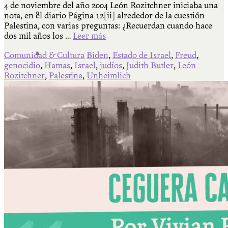
4 de noviembre del año 2004 León Rozitchner iniciaba una
Qué es Ají
nota, en el diario Página 12[ii] alrededor de la cuestión
Palestina, con varias preguntas: ¿Recuerdan cuando hace
dos mil años los …
Leer más
Staff
Comunidad & Cultura
Biden
,
Estado de Israel
,
Freud
,
genocidio
,
Hamas
,
Israel
,
judíos
,
Judith Butler
,
León
Rozitchner
,
Palestina
,
Unheimlich