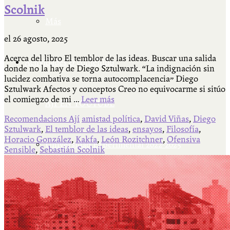
Scolnik
Más
el
26 agosto, 2025
Acerca del libro El temblor de las ideas. Buscar una salida
Actividades & contenido
donde no la hay de Diego Sztulwark. “La indignación sin
lucidez combativa se torna autocomplacencia” Diego
Sztulwark Afectos y conceptos Creo no equivocarme si sitúo
el comienzo de mi …
Leer más
AJÍ EN YOUTUBE
Recomendacions Ají
amistad política
,
David Viñas
,
Diego
Sztulwark
,
El temblor de las ideas
,
ensayos
,
Filosofía
,
Horacio González
,
Kakfa
,
León Rozitchner
,
Ofensiva
Universidad Experimental 2022-2025
Sensible
,
Sebastián Scolnik
Feria del Libro Venado Tuerto 2022-2025
Facultad Libre Venado Tuerto 1990-1994