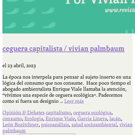
ceguera capitalista / vivian palmbaum
el
23 abril, 2023
La época nos interpela para pensar al sujeto inserto en una
lógica del consumo que nos consume. Hace poco tiempo el
abogado ambientalista Enrique Viale llamaba la atención,
“vivimos una especie de ceguera ecológica”. Padecemos
como si fuera un designio …
Leer más
Opinión & Debates
capitalismo
,
ceguera ecológica
,
consumo
,
Ecología
,
Enrique Viale
,
García Linera
,
lacán
,
León Rozitchner
,
psicoanálisis
,
salud socioambiental
,
vivian
palmbaum