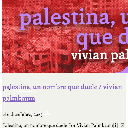
Cátedra Bailable 2018
Más
Ají Ediciones
palestina, un nombre que duele / vivian
Qué es Ají
palmbaum
ADHERITE!
el
6 diciembre, 2023
Palestina, un nombre que duele Por Vivian Palmbaum[i] El