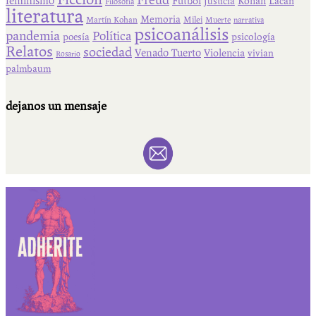
Freud
feminismo
Fútbol
Kohan
Lacan
Justicia
Filosofía
literatura
Memoria
Martín Kohan
Milei
Muerte
narrativa
psicoanálisis
pandemia
Política
psicología
poesía
Relatos
sociedad
Venado Tuerto
Violencia
vivian
Rosario
palmbaum
dejanos un mensaje