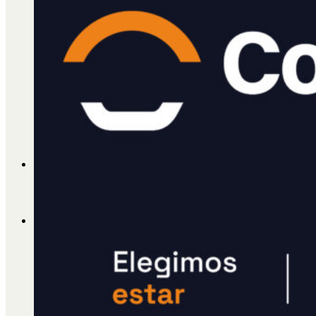
Cátedra Bailable 2018
Más
Ají Ediciones
Qué es Ají
ADHERITE!