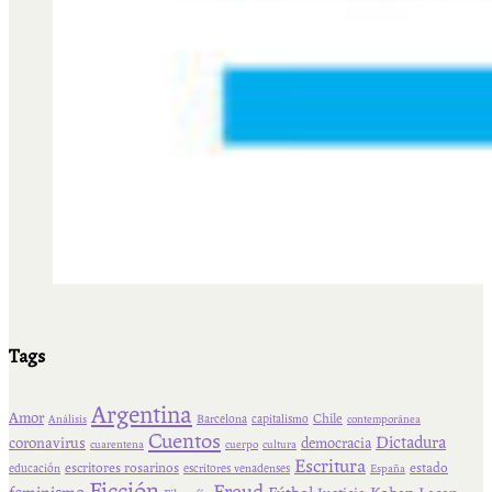
Tags
Argentina
Amor
Chile
Barcelona
capitalismo
Análisis
contemporánea
Cuentos
Dictadura
coronavirus
democracia
cuarentena
cuerpo
cultura
Escritura
escritores rosarinos
estado
educación
escritores venadenses
España
Ficción