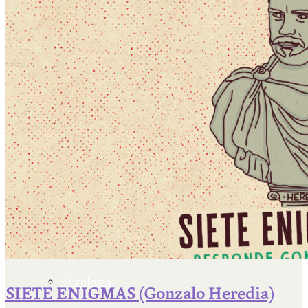
Escriben & participan
Actualidad y sociedad
Educación
Literatura
Filosofía
Psicología
SIETE ENIGMAS (Gonzalo Heredia)