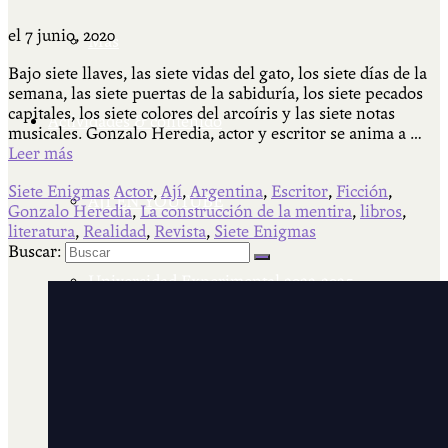
el
7 junio, 2020
Más
Bajo siete llaves, las siete vidas del gato, los siete días de la
semana, las siete puertas de la sabiduría, los siete pecados
capitales, los siete colores del arcoíris y las siete notas
Actividades & contenido
musicales. Gonzalo Heredia, actor y escritor se anima a …
Leer más
Siete Enigmas
Actor
,
Ají
,
Argentina
,
Escritor
,
Ficción
,
AJÍ EN YOUTUBE
Gonzalo Heredia
,
La construcción de la mentira
,
libros
,
literatura
,
Realidad
,
Revista
,
Siete Enigmas
Buscar:
Universidad Experimental 2022-2025
Feria del Libro Venado Tuerto 2022-2025
Facultad Libre Venado Tuerto 1990-1994