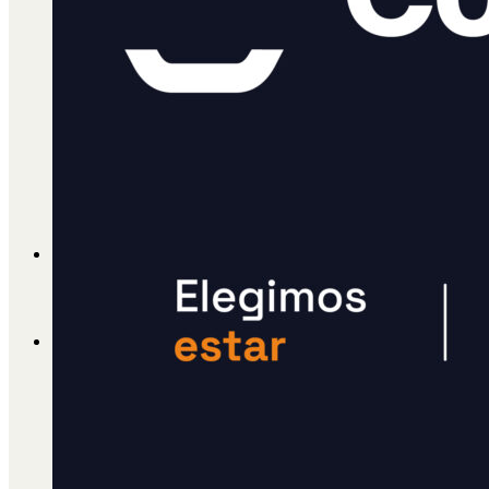
Cátedra Bailable 2018
Más
Ají Ediciones
Qué es Ají
ADHERITE!