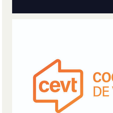
Qué es Ají
Staff