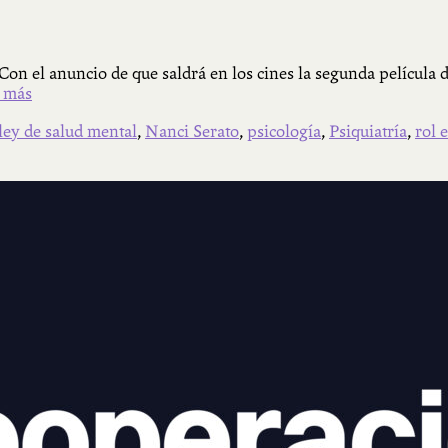
Con el anuncio de que saldrá en los cines la segunda película d
 más
ley de salud mental
,
Nanci Serato
,
psicología
,
Psiquiatría
,
rol 