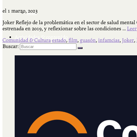
el
1 marzo, 2023
Más
Joker Reflejo de la problemática en el sector de salud mental 
estrenada en 2019, y reflexionar sobre las condiciones …
Leer
Actividades & contenido
Comunidad & Cultura
estado
,
film
,
guasón
,
infamcias
,
Joker
,
Buscar:
AJÍ EN YOUTUBE
Universidad Experimental 2022-2025
Feria del Libro Venado Tuerto 2022-2025
Facultad Libre Venado Tuerto 1990-1994