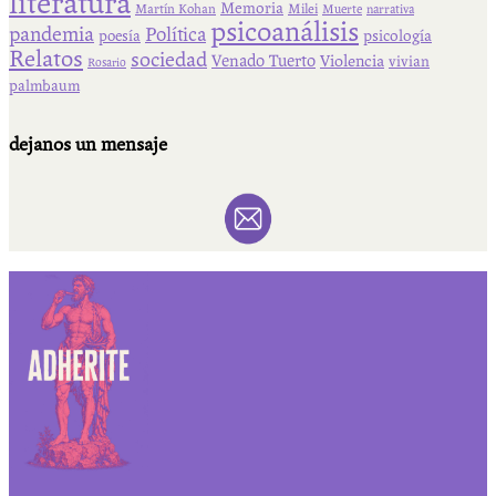
literatura
Memoria
Martín Kohan
Milei
Muerte
narrativa
psicoanálisis
pandemia
Política
psicología
poesía
Relatos
sociedad
Venado Tuerto
Violencia
vivian
Rosario
palmbaum
dejanos un mensaje