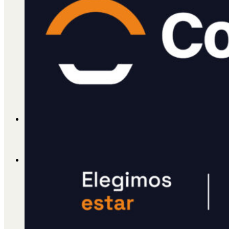
Cátedra Bailable 2018
Más
Ají Ediciones
Qué es Ají
ADHERITE!