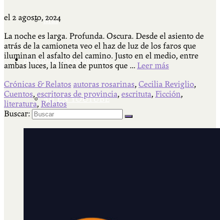
el
2 agosto, 2024
Más
La noche es larga. Profunda. Oscura. Desde el asiento de
atrás de la camioneta veo el haz de luz de los faros que
iluminan el asfalto del camino. Justo en el medio, entre
Actividades & contenido
ambas luces, la línea de puntos que …
Leer más
Crónicas & Relatos
autoras rosarinas
,
Cecilia Reviglio
,
Cuentos
,
escritoras de provincia
,
escrituta
,
Ficción
,
AJÍ EN YOUTUBE
literatura
,
Relatos
Buscar:
Universidad Experimental 2022-2025
Feria del Libro Venado Tuerto 2022-2025
Facultad Libre Venado Tuerto 1990-1994