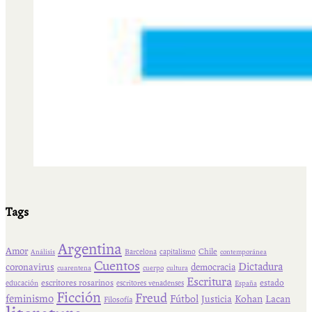
Tags
Argentina
Amor
Chile
Barcelona
capitalismo
Análisis
contemporánea
Cuentos
Dictadura
coronavirus
democracia
cuarentena
cuerpo
cultura
Escritura
escritores rosarinos
estado
educación
escritores venadenses
España
Ficción
Freud
feminismo
Fútbol
Kohan
Lacan
Justicia
Filosofía