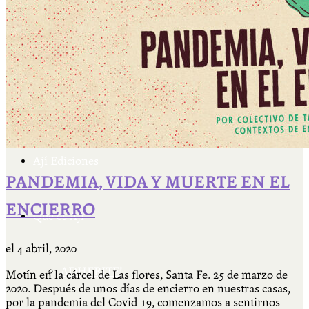
Cátedra Bailable 2018
Más
Ají Ediciones
PANDEMIA, VIDA Y MUERTE EN EL
ENCIERRO
Qué es Ají
el
4 abril, 2020
ADHERITE!
Motín en la cárcel de Las flores, Santa Fe. 25 de marzo de
2020. Después de unos días de encierro en nuestras casas,
por la pandemia del Covid-19, comenzamos a sentirnos