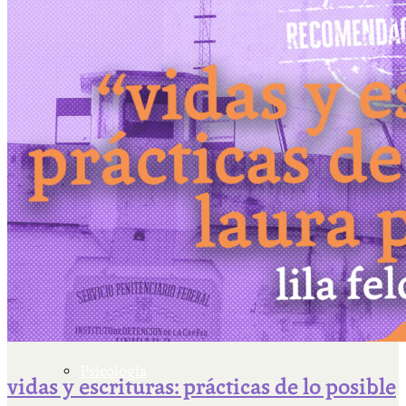
Escriben & participan
Actualidad y sociedad
Educación
Literatura
Filosofía
Psicología
vidas y escrituras: prácticas de lo posible