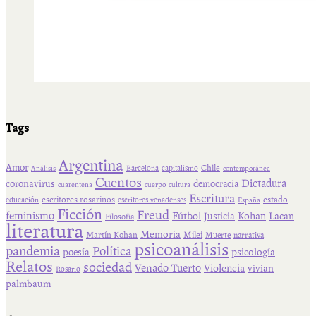
Tags
Argentina
Amor
Chile
Barcelona
capitalismo
Análisis
contemporánea
Cuentos
Dictadura
coronavirus
democracia
cuarentena
cuerpo
cultura
Escritura
escritores rosarinos
estado
educación
escritores venadenses
España
Ficción
Freud
feminismo
Fútbol
Kohan
Lacan
Justicia
Filosofía
literatura
Memoria
Martín Kohan
Milei
Muerte
narrativa
psicoanálisis
pandemia
Política
psicología
poesía
Relatos
sociedad
Venado Tuerto
Violencia
vivian
Rosario
palmbaum