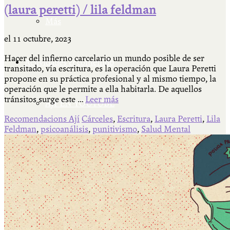
(laura peretti) / lila feldman
Más
el
11 octubre, 2023
Hacer del infierno carcelario un mundo posible de ser
Actividades & contenido
transitado, vía escritura, es la operación que Laura Peretti
propone en su práctica profesional y al mismo tiempo, la
operación que le permite a ella habitarla. De aquellos
tránsitos surge este …
Leer más
AJÍ EN YOUTUBE
Recomendacions Ají
Cárceles
,
Escritura
,
Laura Peretti
,
Lila
Feldman
,
psicoanálisis
,
punitivismo
,
Salud Mental
Universidad Experimental 2022-2025
Feria del Libro Venado Tuerto 2022-2025
Facultad Libre Venado Tuerto 1990-1994