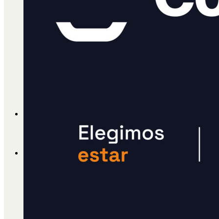
Cátedra Bailable 2018
Más
Ají Ediciones
Qué es Ají
ADHERITE!