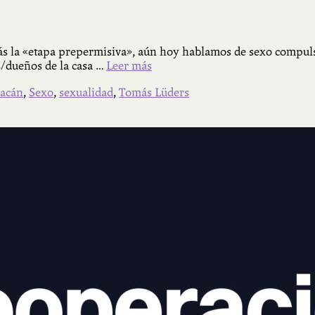
trás la «etapa prepermisiva», aún hoy hablamos de sexo compul
s/dueños de la casa …
Leer más
lacán
,
Sexo
,
sexualidad
,
Tomás Lüders