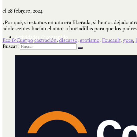
el
28 febrero, 2024
Más
¿Por qué, si estamos en una era liberada, si hemos dejado a
adolescentes hacían el amor a hurtadillas para que los padre
Actividades & contenido
Eco & Cuerpo
castración
,
discurso
,
erotismo
,
Foucault
,
goce
,
Buscar:
AJÍ EN YOUTUBE
Universidad Experimental 2022-2025
Feria del Libro Venado Tuerto 2022-2025
Facultad Libre Venado Tuerto 1990-1994