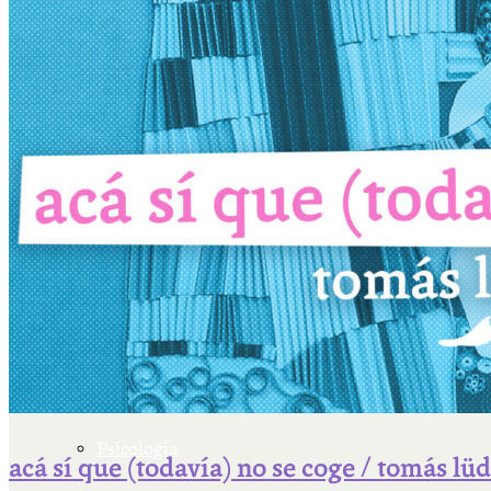
Escriben & participan
Actualidad y sociedad
Educación
Literatura
Filosofía
Psicología
acá sí que (todavía) no se coge / tomás lü