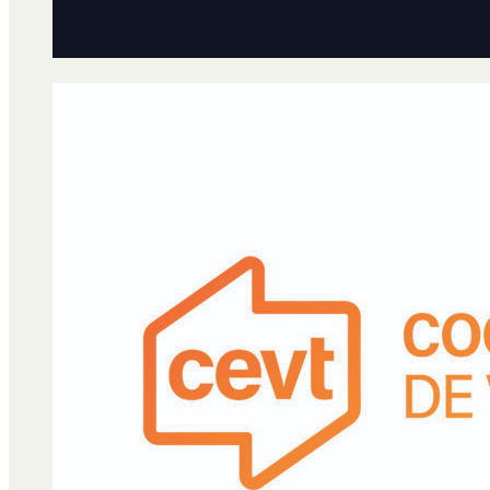
Qué es Ají
Staff