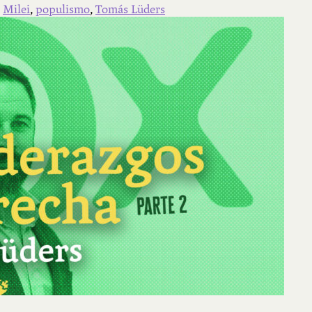
,
Milei
,
populismo
,
Tomás Lüders