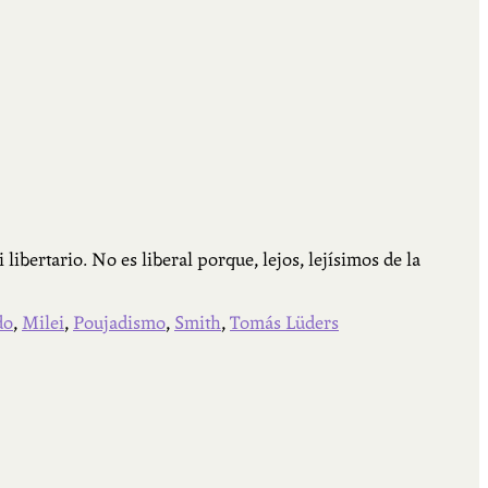
libertario. No es liberal porque, lejos, lejísimos de la
do
,
Milei
,
Poujadismo
,
Smith
,
Tomás Lüders