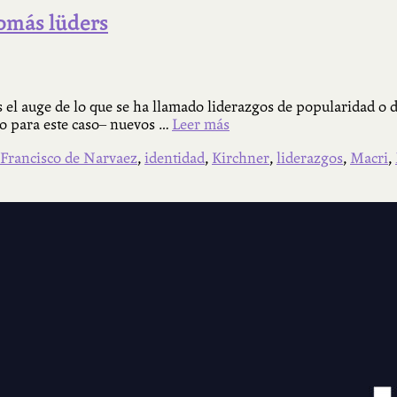
tomás lüders
s el auge de lo que se ha llamado liderazgos de popularidad o 
do para este caso– nuevos …
Leer más
Francisco de Narvaez
,
identidad
,
Kirchner
,
liderazgos
,
Macri
,