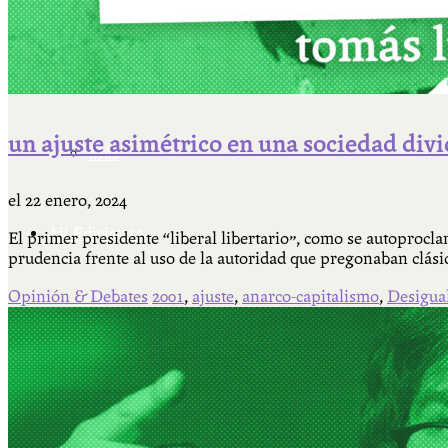
Cátedra Bailable 2018
un ajuste asimétrico en una sociedad divi
Más
el
22 enero, 2024
Ají Ediciones
El primer presidente “liberal libertario”, como se autoproclamó
prudencia frente al uso de la autoridad que pregonaban clás
Opinión & Debates
2001
,
ajuste
,
anarco-capitalismo
,
Desigua
Qué es Ají
ADHERITE!