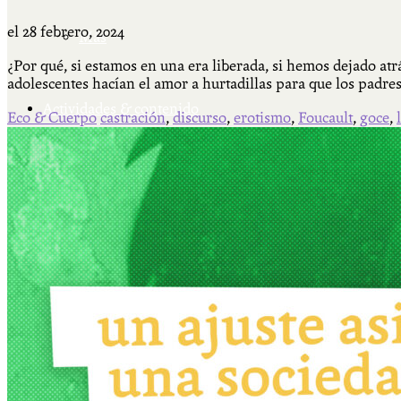
el
28 febrero, 2024
Más
¿Por qué, si estamos en una era liberada, si hemos dejado a
adolescentes hacían el amor a hurtadillas para que los padre
Actividades & contenido
Eco & Cuerpo
castración
,
discurso
,
erotismo
,
Foucault
,
goce
,
AJÍ EN YOUTUBE
Universidad Experimental 2022-2025
Feria del Libro Venado Tuerto 2022-2025
Facultad Libre Venado Tuerto 1990-1994