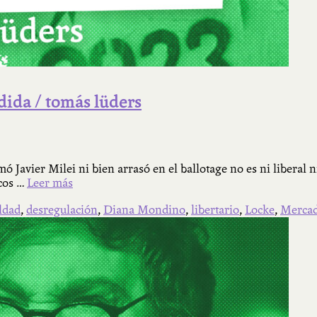
dida / tomás lüders
 Javier Milei ni bien arrasó en el ballotage no es ni liberal ni 
icos …
Leer más
ldad
,
desregulación
,
Diana Mondino
,
libertario
,
Locke
,
Merca