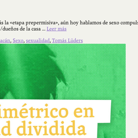
trás la «etapa prepermisiva», aún hoy hablamos de sexo compul
s/dueños de la casa …
Leer más
lacán
,
Sexo
,
sexualidad
,
Tomás Lüders