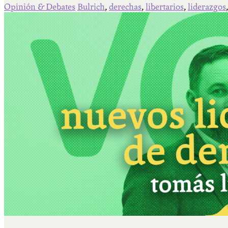
Opinión & Debates
Bulrich
,
derechas
,
libertarios
,
liderazgos