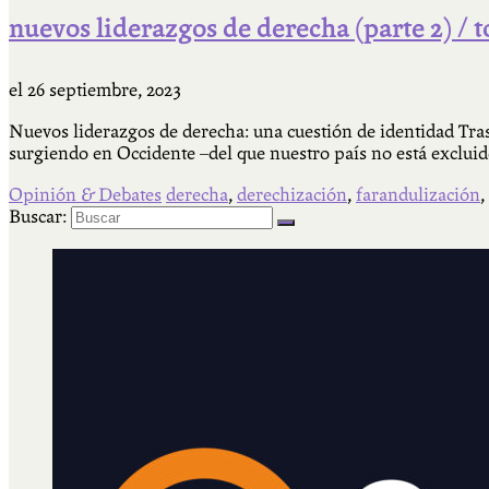
nuevos liderazgos de derecha (parte 2) / 
el
26 septiembre, 2023
Nuevos liderazgos de derecha: una cuestión de identidad Tra
surgiendo en Occidente –del que nuestro país no está exclui
Opinión & Debates
derecha
,
derechización
,
farandulización
,
Buscar: