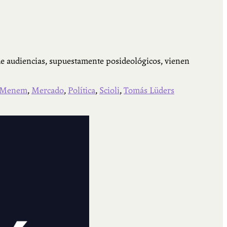
de audiencias, supuestamente posideológicos, vienen
Menem
,
Mercado
,
Política
,
Scioli
,
Tomás Lüders