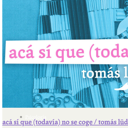
Escriben & participan
Actualidad y sociedad
Educación
Literatura
Filosofía
Psicología
acá sí que (todavía) no se coge / tomás lü