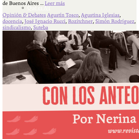
de Buenos Aires …
Leer más
Qué es Ají
Opinión & Debates
Agustín Tosco
,
Agustina Iglesias
,
docencia
,
José Ignacio Rucci
,
Rozitchner
,
Simón Rodríguez
,
sindicalismo
,
Suteba
Staff