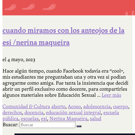
cuando miramos con los anteojos de la
esi /nerina maqueira
el
4 mayo, 2023
Hace algún tiempo, cuando Facebook todavía era “cool”,
mis estudiantes me preguntaban una y otra vez si podían
agregarme como amiga. Fue tanta la insistencia que decidí
abrir un perfil exclusivo como docente, para compartirles
algunos materiales sobre Educación Sexual …
Leer más
Comunidad & Cultura
aborto
,
Acoso
,
adolescencia
,
cuerpo
,
derechos
,
docencia
,
educación sexual integral
,
escuela
pública
,
escuelas
,
esi
,
Nerina Maqueira
,
salud
Buscar: