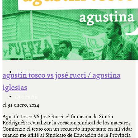
Cátedra Bailable 2018
Más
Ají Ediciones
agustín tosco vs josé rucci / agustina
iglesias
Qué es Ají
el
31 enero, 2024
Agustín tosco VS José Rucci: el fantasma de Simón
ADHERITE!
Rodríguez: revitalizar la vocación sindical de los maestros
Comienzo el texto con un recuerdo importante en mi vida:
cuando me afilié al Sindicato de Educación de la Provincia