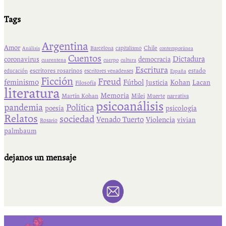
Tags
Argentina
Amor
Chile
Barcelona
capitalismo
Análisis
contemporánea
Cuentos
Dictadura
coronavirus
democracia
cuarentena
cuerpo
cultura
Escritura
escritores rosarinos
estado
educación
escritores venadenses
España
Ficción
Freud
feminismo
Fútbol
Kohan
Lacan
Justicia
Filosofía
literatura
Memoria
Martín Kohan
Milei
Muerte
narrativa
psicoanálisis
pandemia
Política
psicología
poesía
Relatos
sociedad
Venado Tuerto
Violencia
vivian
Rosario
palmbaum
dejanos un mensaje