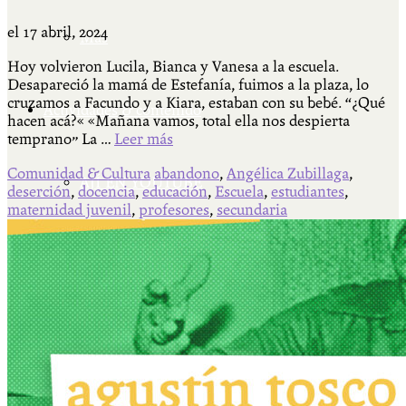
el
17 abril, 2024
Más
Hoy volvieron Lucila, Bianca y Vanesa a la escuela.
Desapareció la mamá de Estefanía, fuimos a la plaza, lo
cruzamos a Facundo y a Kiara, estaban con su bebé. “¿Qué
Actividades & contenido
hacen acá?« «Mañana vamos, total ella nos despierta
temprano” La …
Leer más
Comunidad & Cultura
abandono
,
Angélica Zubillaga
,
AJÍ EN YOUTUBE
deserción
,
docencia
,
educación
,
Escuela
,
estudiantes
,
maternidad juvenil
,
profesores
,
secundaria
Universidad Experimental 2022-2025
Feria del Libro Venado Tuerto 2022-2025
Facultad Libre Venado Tuerto 1990-1994