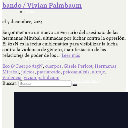
bando / Vivian Palmbaum
Más
el
5 diciembre, 2024
Se conmemora un nuevo aniversario del asesinato de las
Actividades & contenido
hermanas Mirabal, ultimadas por luchar contra la opresión.
El #25N es la fecha emblemática para visibilizar la lucha
contra la violencia de género, manifestación de las
relaciones de poder de los …
Leer más
AJÍ EN YOUTUBE
Eco & Cuerpo
#25N
,
cuerpos
,
Gisele Pericot
,
Hermanas
Mirabal
,
juicios
,
patriarcado
,
psicoanálisis
,
ultraje
,
Violencia
,
vivian palmbaum
Universidad Experimental 2022-2025
Buscar:
Feria del Libro Venado Tuerto 2022-2025
Facultad Libre Venado Tuerto 1990-1994