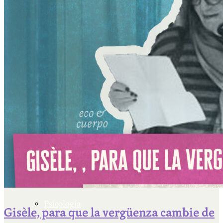
Escriben & participan
Actualidad y sociedad
Educación
Literatura
Filosofía
Psicología
Gisèle, para que la vergüenza cambie de