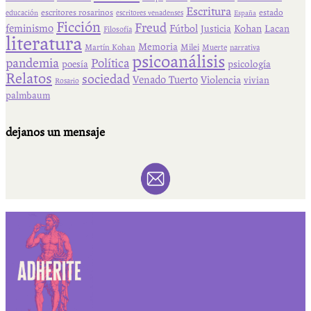
Escritura
escritores rosarinos
estado
educación
escritores venadenses
España
Ficción
Freud
feminismo
Fútbol
Kohan
Lacan
Justicia
Filosofía
literatura
Memoria
Martín Kohan
Milei
Muerte
narrativa
psicoanálisis
pandemia
Política
psicología
poesía
Relatos
sociedad
Venado Tuerto
Violencia
vivian
Rosario
palmbaum
dejanos un mensaje