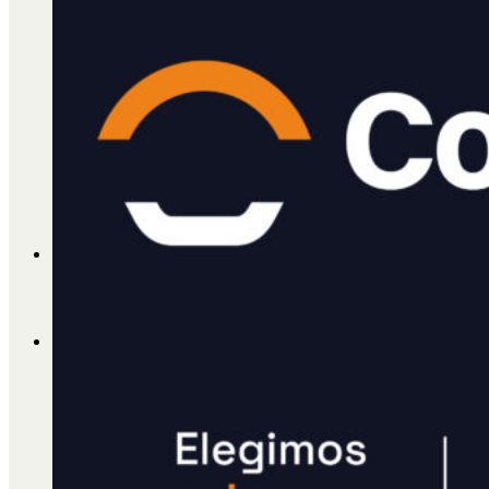
Cátedra Bailable 2018
Más
Ají Ediciones
Qué es Ají
ADHERITE!