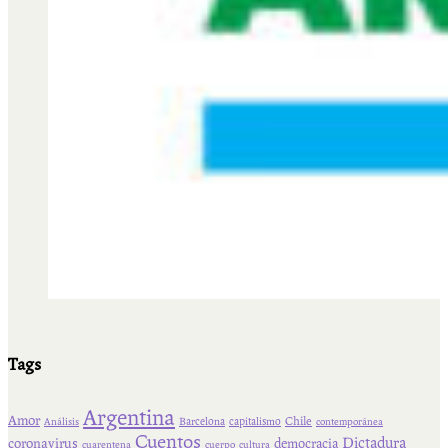
Tags
Argentina
Amor
Chile
Barcelona
capitalismo
Análisis
contemporánea
Cuentos
Dictadura
coronavirus
democracia
cuarentena
cuerpo
cultura