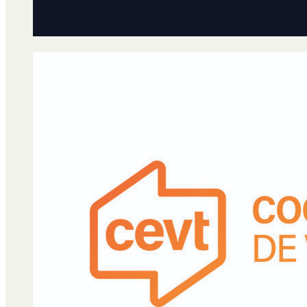
Qué es Ají
Staff