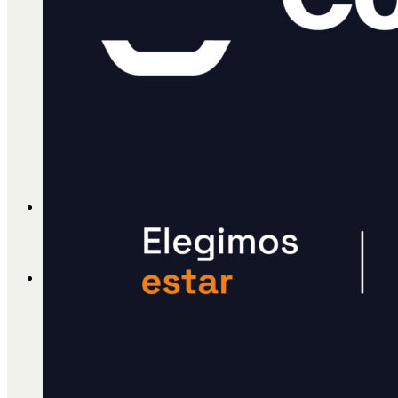
Cátedra Bailable 2018
Más
Ají Ediciones
Qué es Ají
ADHERITE!