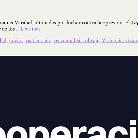
nas Mirabal, ultimadas por luchar contra la opresión. El #25N 
r de los …
Leer más
bal
,
juicios
,
patriarcado
,
psicoanálisis
,
ultraje
,
Violencia
,
vivia