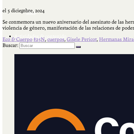
el
5 diciembre, 2024
Más
Se conmemora un nuevo aniversario del asesinato de las herma
violencia de género, manifestación de las relaciones de pode
Actividades & contenido
Eco & Cuerpo
#25N
,
cuerpos
,
Gisele Pericot
,
Hermanas Mira
Buscar:
AJÍ EN YOUTUBE
Universidad Experimental 2022-2025
Feria del Libro Venado Tuerto 2022-2025
Facultad Libre Venado Tuerto 1990-1994