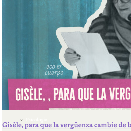
Escriben & participan
Actualidad y sociedad
Educación
Literatura
Filosofía
Psicología
Gisèle, para que la vergüenza cambie de