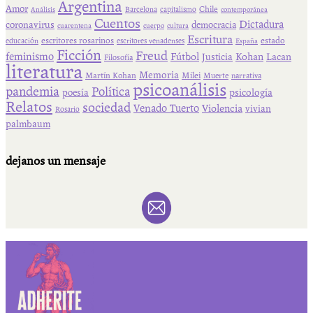
Argentina
Amor
Chile
Barcelona
capitalismo
Análisis
contemporánea
Cuentos
Dictadura
coronavirus
democracia
cuarentena
cuerpo
cultura
Escritura
escritores rosarinos
estado
educación
escritores venadenses
España
Ficción
Freud
feminismo
Fútbol
Kohan
Lacan
Justicia
Filosofía
literatura
Memoria
Martín Kohan
Milei
Muerte
narrativa
psicoanálisis
pandemia
Política
psicología
poesía
Relatos
sociedad
Venado Tuerto
Violencia
vivian
Rosario
palmbaum
dejanos un mensaje