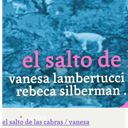
Escriben & participan
Actualidad y sociedad
Educación
Literatura
Filosofía
Psicología
el salto de las cabras / vanesa