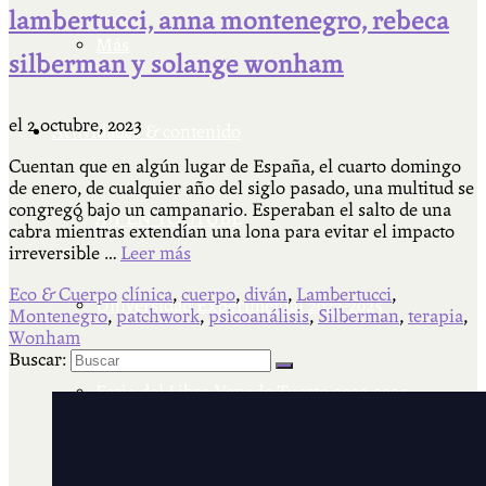
lambertucci, anna montenegro, rebeca
Más
silberman y solange wonham
el
2 octubre, 2023
Actividades & contenido
Cuentan que en algún lugar de España, el cuarto domingo
de enero, de cualquier año del siglo pasado, una multitud se
congregó bajo un campanario. Esperaban el salto de una
AJÍ EN YOUTUBE
cabra mientras extendían una lona para evitar el impacto
irreversible …
Leer más
Eco & Cuerpo
clínica
,
cuerpo
,
diván
,
Lambertucci
,
Universidad Experimental 2022-2025
Montenegro
,
patchwork
,
psicoanálisis
,
Silberman
,
terapia
,
Wonham
Buscar:
Feria del Libro Venado Tuerto 2022-2025
Facultad Libre Venado Tuerto 1990-1994