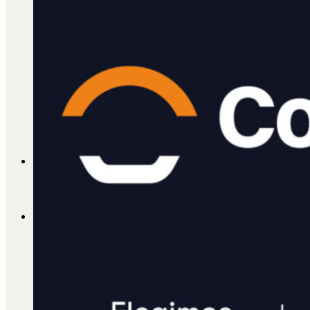
Cátedra Bailable 2018
Más
Ají Ediciones
Qué es Ají
ADHERITE!