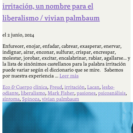
irritación, un nombre para el
liberalismo / vivian palmbaum
el
2 junio, 2024
Enfurecer, enojar, enfadar, cabrear, exasperar, enervar,
indignar, airar, enconar, sulfurar, crispar, encrespar,
molestar, jorobar, excitar, encalabrinar, rabiar, agallarse… y
la lista de sinónimos castellanos para la palabra irritación
puede variar según el diccionario que se mire. Sabemos
por nuestra experiencia …
Leer más
Eco & Cuerpo
clínica
,
Freud
,
irritación
,
Lacan
,
lesbo-
odiante
,
liberalismo
,
Mark Fisher
,
pasiones
,
psicoanálisis
,
síntoma
,
Spinoza
,
vivian palmbaum