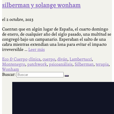
silberman y solange wonham
el
2 octubre, 2023
Cuentan que en algún lugar de España, el cuarto domingo
de enero, de cualquier año del siglo pasado, una multitud se
congregó bajo un campanario. Esperaban el salto de una
cabra mientras extendían una lona para evitar el impacto
irreversible …
Leer más
Eco & Cuerpo
clínica
,
cuerpo
,
diván
,
Lambertucci
,
Montenegro
,
patchwork
,
psicoanálisis
,
Silberman
,
terapia
,
Wonham
Buscar: