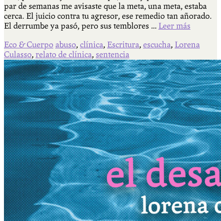
par de semanas me avisaste que la meta, una meta, estaba
cerca. El juicio contra tu agresor, ese remedio tan añorado.
El derrumbe ya pasó, pero sus temblores …
Leer más
Eco & Cuerpo
abuso
,
clínica
,
Escritura
,
escucha
,
Lorena
Culasso
,
relato de clínica
,
sentencia