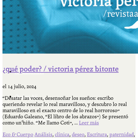
Cátedra Bailable 2018
Más
¿qué poder? / victoria pérez bitonte
Ají Ediciones
el
14 julio, 2024
Qué es Ají
“Desatar las voces, desensoñar los sueños: escribo
queriendo revelar lo real maravilloso, y descubro lo real
maravilloso en el exacto centro de lo real horroroso”
(Eduardo Galeano, “El libro de los abrazos”) Se presentó
ADHERITE!
como un niño. “Me llamo Coti”, …
Leer más
Eco & Cuerpo
Análisis
,
clínica
,
deseo
,
Escritura
,
paternidad
,