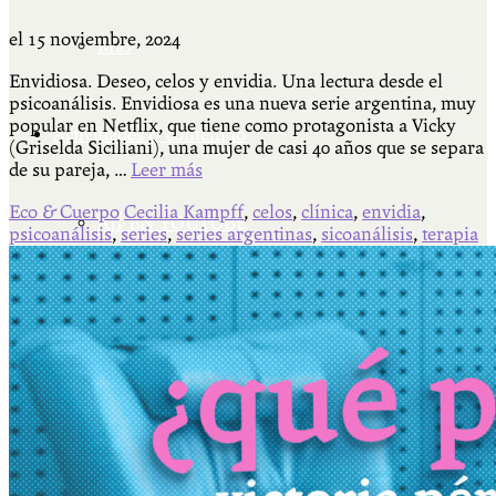
el
15 noviembre, 2024
Más
Envidiosa. Deseo, celos y envidia. Una lectura desde el
psicoanálisis. Envidiosa es una nueva serie argentina, muy
popular en Netflix, que tiene como protagonista a Vicky
Actividades & contenido
(Griselda Siciliani), una mujer de casi 40 años que se separa
de su pareja, …
Leer más
Eco & Cuerpo
Cecilia Kampff
,
celos
,
clínica
,
envidia
,
AJÍ EN YOUTUBE
psicoanálisis
,
series
,
series argentinas
,
sicoanálisis
,
terapia
Universidad Experimental 2022-2025
Feria del Libro Venado Tuerto 2022-2025
Facultad Libre Venado Tuerto 1990-1994