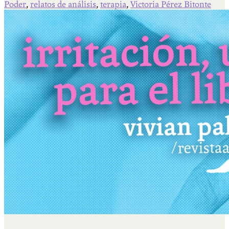
Poder
,
relatos de análisis
,
terapia
,
Victoria Pérez Bitonte
Qué es Ají
Staff