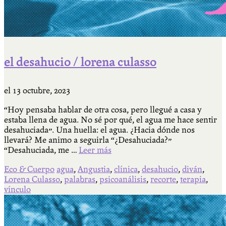
el desahucio / lorena culasso
el
13 octubre, 2023
“Hoy pensaba hablar de otra cosa, pero llegué a casa y
estaba llena de agua. No sé por qué, el agua me hace sentir
desahuciada”. Una huella: el agua. ¿Hacia dónde nos
llevará? Me animo a seguirla “¿Desahuciada?”
“Desahuciada, me …
Leer más
Eco & Cuerpo
agua
,
Angustia
,
clínica
,
desahucio
,
diván
,
Lorena Culasso
,
palabras
,
psicoanálisis
,
recorte
,
terapia
,
vínculo