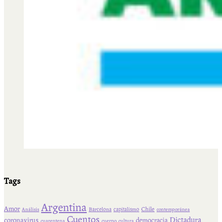
Tags
Argentina
Amor
Chile
Barcelona
capitalismo
Análisis
contemporánea
Cuentos
Dictadura
coronavirus
democracia
cuarentena
cuerpo
cultura