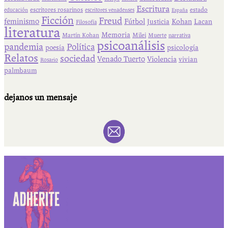
Escritura
escritores rosarinos
estado
educación
escritores venadenses
España
Ficción
Freud
feminismo
Fútbol
Kohan
Lacan
Justicia
Filosofía
literatura
Memoria
Martín Kohan
Milei
Muerte
narrativa
psicoanálisis
pandemia
Política
psicología
poesía
Relatos
sociedad
Venado Tuerto
Violencia
vivian
Rosario
palmbaum
dejanos un mensaje