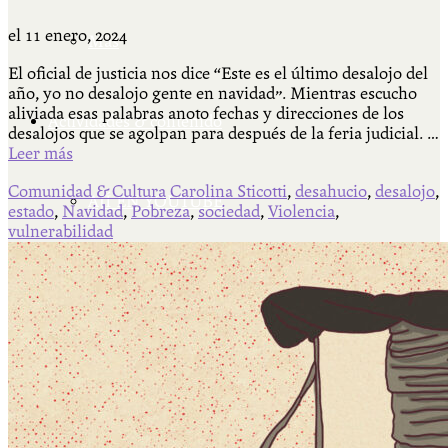
el
11 enero, 2024
Más
El oficial de justicia nos dice “Este es el último desalojo del
año, yo no desalojo gente en navidad”. Mientras escucho
aliviada esas palabras anoto fechas y direcciones de los
Actividades & contenido
desalojos que se agolpan para después de la feria judicial. …
Leer más
Comunidad & Cultura
Carolina Sticotti
,
desahucio
,
desalojo
,
AJÍ EN YOUTUBE
estado
,
Navidad
,
Pobreza
,
sociedad
,
Violencia
,
vulnerabilidad
Universidad Experimental 2022-2025
Feria del Libro Venado Tuerto 2022-2025
Facultad Libre Venado Tuerto 1990-1994