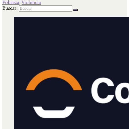
Pobreza
,
Violencia
Qué es Ají
Buscar:
Staff