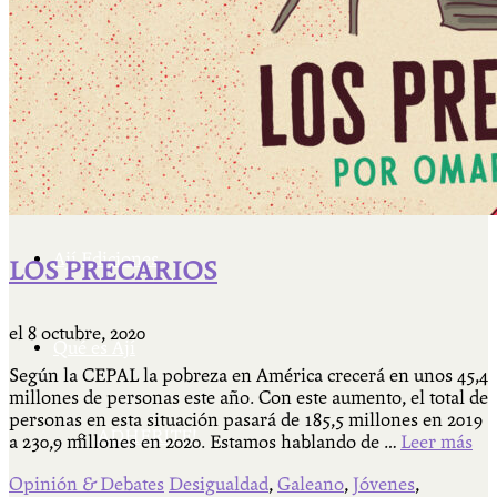
Cátedra Bailable 2018
Más
Ají Ediciones
LOS PRECARIOS
el
8 octubre, 2020
Qué es Ají
Según la CEPAL la pobreza en América crecerá en unos 45,4
millones de personas este año. Con este aumento, el total de
personas en esta situación pasará de 185,5 millones en 2019
ADHERITE!
a 230,9 millones en 2020. Estamos hablando de …
Leer más
Opinión & Debates
Desigualdad
,
Galeano
,
Jóvenes
,