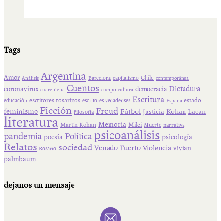
Tags
Argentina
Amor
Chile
Barcelona
capitalismo
Análisis
contemporánea
Cuentos
Dictadura
coronavirus
democracia
cuarentena
cuerpo
cultura
Escritura
escritores rosarinos
estado
educación
escritores venadenses
España
Ficción
Freud
feminismo
Fútbol
Kohan
Lacan
Justicia
Filosofía
literatura
Memoria
Martín Kohan
Milei
Muerte
narrativa
psicoanálisis
pandemia
Política
psicología
poesía
Relatos
sociedad
Venado Tuerto
Violencia
vivian
Rosario
palmbaum
dejanos un mensaje