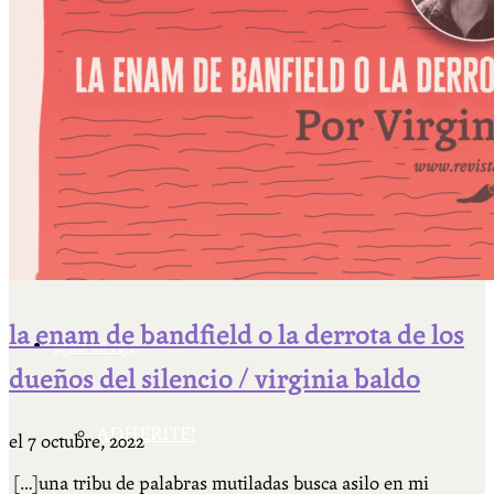
Cátedra Bailable 2018
Más
Ají Ediciones
la enam de bandfield o la derrota de los
Qué es Ají
dueños del silencio / virginia baldo
ADHERITE!
el
7 octubre, 2022
[…]una tribu de palabras mutiladas busca asilo en mi