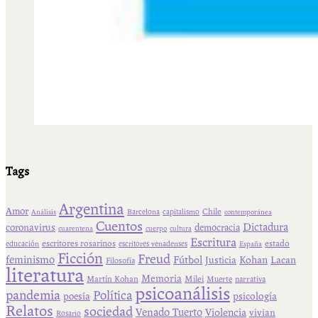
Tags
Argentina
Amor
Chile
Barcelona
capitalismo
Análisis
contemporánea
Cuentos
Dictadura
coronavirus
democracia
cuarentena
cuerpo
cultura
Escritura
escritores rosarinos
estado
educación
escritores venadenses
España
Ficción
Freud
feminismo
Fútbol
Kohan
Lacan
Justicia
Filosofía
literatura
Memoria
Martín Kohan
Milei
Muerte
narrativa
psicoanálisis
pandemia
Política
psicología
poesía
Relatos
sociedad
Venado Tuerto
Violencia
vivian
Rosario