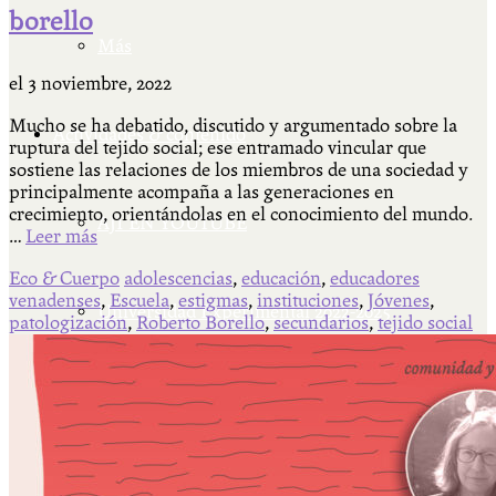
borello
Más
el
3 noviembre, 2022
Mucho se ha debatido, discutido y argumentado sobre la
Actividades & contenido
ruptura del tejido social; ese entramado vincular que
sostiene las relaciones de los miembros de una sociedad y
principalmente acompaña a las generaciones en
crecimiento, orientándolas en el conocimiento del mundo.
AJÍ EN YOUTUBE
…
Leer más
Eco & Cuerpo
adolescencias
,
educación
,
educadores
venadenses
,
Escuela
,
estigmas
,
instituciones
,
Jóvenes
,
Universidad Experimental 2022-2025
patologización
,
Roberto Borello
,
secundarios
,
tejido social
Feria del Libro Venado Tuerto 2022-2025
Facultad Libre Venado Tuerto 1990-1994