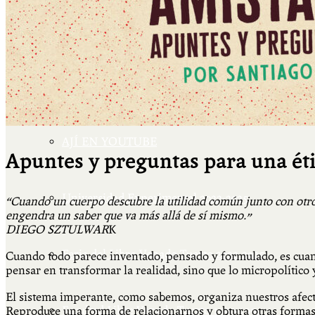
Más
Actividades & contenido
AJÍ EN YOUTUBE
Apuntes y preguntas para una éti
Universidad Experimental 2022-2025
“Cuando un cuerpo descubre la utilidad común junto con otro
engendra un saber que va más allá de sí mismo.”
DIEGO SZTULWAR
K
Feria del Libro Venado Tuerto 2022-2025
Cuando todo parece inventado, pensado y formulado, es cua
pensar en transformar la realidad, sino que lo micropolítico y
El sistema imperante, como sabemos, organiza nuestros afecto
Facultad Libre Venado Tuerto 1990-1994
Reproduce una forma de relacionarnos y obtura otras formas