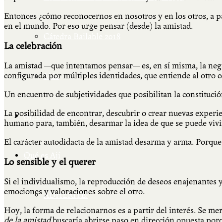
Entonces ¿cómo reconocernos en nosotros y en los otros, a pa
en el mundo. Por eso urge pensar (desde) la amistad.
Cátedra Bailable 2018
La celebración
La amistad —que intentamos pensar— es, en sí misma, la nega
configurada por múltiples identidades, que entiende al otro
Más
Un encuentro de subjetividades que posibilitan la constituci
La posibilidad de encontrar, descubrir o crear nuevas experie
Ají Ediciones
humano para, también, desarmar la idea de que se puede vivi
El carácter autodidacta de la amistad desarma y arma. Porque
Qué es Ají
Lo sensible y el querer
Si el individualismo, la reproducción de deseos enajenantes y
emociones y valoraciones sobre el otro.
ADHERITE!
Hoy, la forma de relacionarnos es a partir del interés. Se mer
de la amistad
buscaría abrirse paso en dirección opuesta por