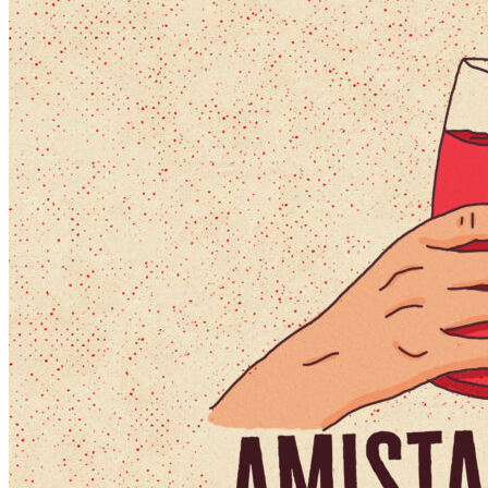
Escriben & participan
Actualidad y sociedad
Educación
Literatura
Filosofía
Psicología