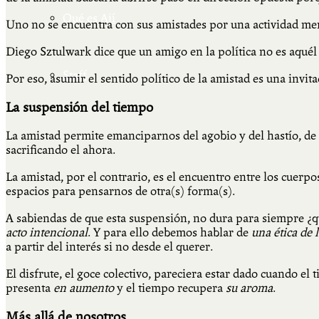
Qué es Ají
Uno no se encuentra con sus amistades por una actividad meram
Diego Sztulwark dice que un amigo en la política no es aquél 
Staff
Por eso, asumir el sentido político de la amistad es una invi
La suspensión del tiempo
La amistad permite emanciparnos del agobio y del hastío, de l
sacrificando el ahora.
La amistad, por el contrario, es el encuentro entre los cuerpo
espacios para pensarnos de otra(s) forma(s).
A sabiendas de que esta suspensión, no dura para siempre ¿q
acto intencional
. Y para ello debemos hablar de
una ética de 
a partir del interés si no desde el querer.
El disfrute, el goce colectivo, pareciera estar dado cuando e
presenta
en aumento
y el tiempo recupera
su aroma
.
Más allá de nosotros