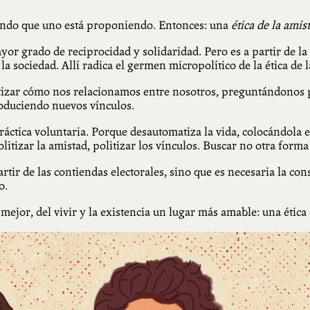
mundo que uno está proponiendo.
Entonces: una
ética de la amis
or grado de reciprocidad y solidaridad. Pero es a partir de la
 sociedad. Allí radica el germen micropolítico de la ética de l
tizar cómo nos relacionamos entre nosotros,
preguntándonos p
roduciendo nuevos vínculos.
práctica voluntaria. Porque desautomatiza la vida, colocándola 
itizar la amistad, politizar los vínculos. Buscar no otra form
artir de las contiendas electorales, sino que es necesaria la c
do.
ejor, del vivir y la existencia un lugar más amable: una ética 