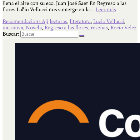
llena el aire con su eco. Juan José Saer En Regreso a las
Qué es Ají
flores Lucio Vellucci nos sumerge en la …
Leer más
Recomendacions Ají
lecturas
,
literatura
,
Lucio Vellucci
,
narrativa
,
Novela
,
Regreso a las flores
,
reseñas
,
Rocío Velez
Staff
Buscar: