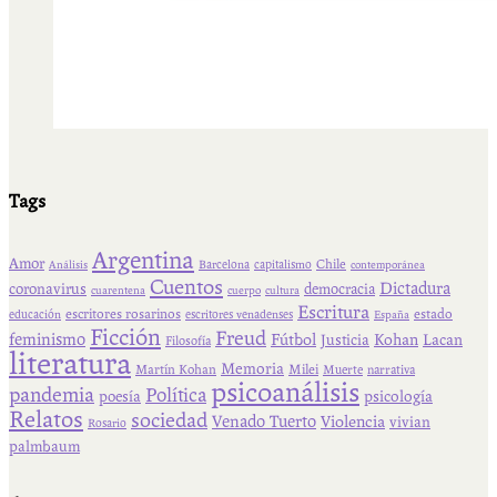
Tags
Argentina
Amor
Chile
Barcelona
capitalismo
Análisis
contemporánea
Cuentos
Dictadura
coronavirus
democracia
cuarentena
cuerpo
cultura
Escritura
escritores rosarinos
estado
educación
escritores venadenses
España
Ficción
Freud
feminismo
Fútbol
Kohan
Lacan
Justicia
Filosofía
literatura
Memoria
Martín Kohan
Milei
Muerte
narrativa
psicoanálisis
pandemia
Política
psicología
poesía
Relatos
sociedad
Venado Tuerto
Violencia
vivian
Rosario
palmbaum