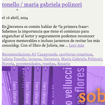
tonello / maría gabriela polinori
Más
el
16 abril, 2024
En literatura es común hablar de “la primera frase”.
Actividades & contenido
Sabemos la importancia que tiene el comienzo para
enganchar al lector y seguramente podemos reconocer
algunos memorables e incluso jactarnos de recitar los más
conocidos. Con el libro de Julieta, me …
Leer más
AJÍ EN YOUTUBE
Recomendacions Ají
Casagrande
,
escritoras rosarinas
,
Julieta Tonello
,
lecturas
,
literatura
,
María Gabriela Polinori
,
Novela
,
recomendados
,
reseñas
,
Rosario
Universidad Experimental 2022-2025
Feria del Libro Venado Tuerto 2022-2025
Facultad Libre Venado Tuerto 1990-1994