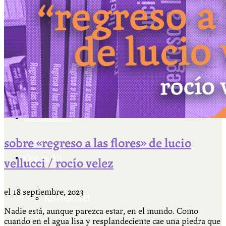
Cátedra Bailable 2018
Más
Ají Ediciones
sobre «regreso a las flores» de lucio
Qué es Ají
vellucci / rocío velez
el
18 septiembre, 2023
ADHERITE!
Nadie está, aunque parezca estar, en el mundo. Como
cuando en el agua lisa y resplandeciente cae una piedra que