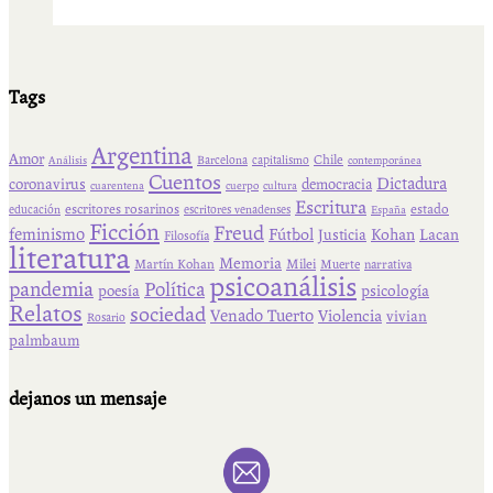
Tags
Argentina
Amor
Chile
Barcelona
capitalismo
Análisis
contemporánea
Cuentos
Dictadura
coronavirus
democracia
cuarentena
cuerpo
cultura
Escritura
escritores rosarinos
estado
educación
escritores venadenses
España
Ficción
Freud
feminismo
Fútbol
Kohan
Lacan
Justicia
Filosofía
literatura
Memoria
Martín Kohan
Milei
Muerte
narrativa
psicoanálisis
pandemia
Política
psicología
poesía
Relatos
sociedad
Venado Tuerto
Violencia
vivian
Rosario
palmbaum
dejanos un mensaje