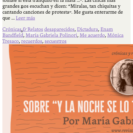
tomate si está tranquilo en la mata …”. Las chicas más
grandes nos escuchan y dicen: “Miralas, tan chiquitas y
Qué es Ají
cantando canciones de protesta”. Me gusta enterarme de
que …
Leer más
Crónicas & Relatos
desaparecidos
,
Dictadura
,
Enam
Staff
Bandfield
,
María Gabriela Polinori
,
Me acuerdo
,
Mónica
Tresaco
,
recuerdos
,
secuestros