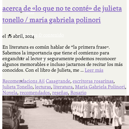
acerca de «lo que no te conté» de julieta
Más
tonello / maría gabriela polinori
Actividades & contenido
el
16 abril, 2024
En literatura es común hablar de “la primera frase”.
Sabemos la importancia que tiene el comienzo para
AJÍ EN YOUTUBE
enganchar al lector y seguramente podemos reconocer
algunos memorables e incluso jactarnos de recitar los más
conocidos. Con el libro de Julieta, me …
Leer más
Recomendacions Ají
Casagrande
,
escritoras rosarinas
,
Universidad Experimental 2022-2025
Julieta Tonello
,
lecturas
,
literatura
,
María Gabriela Polinori
,
Novela
,
recomendados
,
reseñas
,
Rosario
Feria del Libro Venado Tuerto 2022-2025
Facultad Libre Venado Tuerto 1990-1994