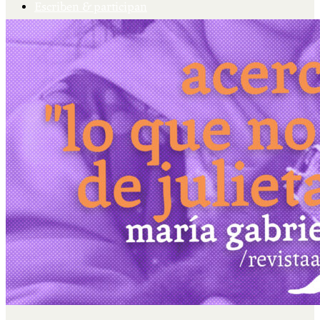
Escriben & participan
Actualidad y sociedad
Educación
Literatura
Filosofía
Psicología