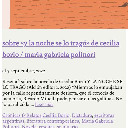
sobre «y la noche se lo tragó» de cecilia
borio / maría gabriela polinori
el
3 septiembre, 2022
Reseña* sobre la novela de Cecilia Borio Y LA NOCHE SE
LO TRAGÓ (Alción editora, 2022) “Mientras lo empujaban
por la calle repentinamente desierta, que él conocía de
memoria, Ricardo Minelli pudo pensar en las gallinas. No
lo paralizó la …
Leer más
Crónicas & Relatos
Cecilia Borio
,
Dictadura
,
escritoras
argentinas
,
literatura contemporánea
,
María Gabriela
Polinori
,
Novela
,
reseñas
,
seminario