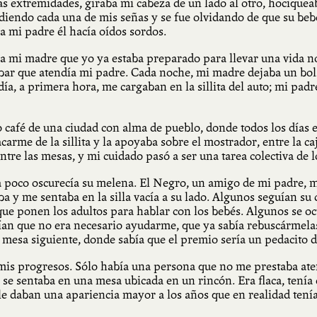
extremidades, giraba mi cabeza de un lado al otro, hociqueaba
iendo cada una de mis señas y se fue olvidando de que su bebé n
 mi padre él hacía oídos sordos.
ró a mi madre que yo ya estaba preparado para llevar una vida 
 bar que atendía mi padre. Cada noche, mi madre dejaba un bol
a, a primera hora, me cargaban en la sillita del auto; mi padre
o café de una ciudad con alma de pueblo, donde todos los días
arme de la sillita y la apoyaba sobre el mostrador, entre la c
entre las mesas, y mi cuidado pasó a ser una tarea colectiva de l
a poco oscurecía su melena. El Negro, un amigo de mi padre, m
 y me sentaba en la silla vacía a su lado. Algunos seguían su
que ponen los adultos para hablar con los bebés. Algunos se 
cían que no era necesario ayudarme, que ya sabía rebuscármela
la mesa siguiente, donde sabía que el premio sería un pedacito 
mis progresos. Sólo había una persona que no me prestaba aten
se sentaba en una mesa ubicada en un rincón. Era flaca, tenía 
 le daban una apariencia mayor a los años que en realidad tenía