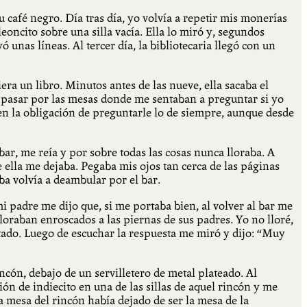
 café negro. Día tras día, yo volvía a repetir mis monerías
oncito sobre una silla vacía. Ella lo miró y, segundos
ó unas líneas. Al tercer día, la bibliotecaria llegó con un
ra un libro. Minutos antes de las nueve, ella sacaba el
e pasar por las mesas donde me sentaban a preguntar si yo
 en la obligación de preguntarle lo de siempre, aunque desde
ar, me reía y por sobre todas las cosas nunca lloraba. A
 ella me dejaba. Pegaba mis ojos tan cerca de las páginas
ba volvía a deambular por el bar.
i padre me dijo que, si me portaba bien, al volver al bar me
loraban enroscados a las piernas de sus padres. Yo no lloré,
tado. Luego de escuchar la respuesta me miró y dijo: “Muy
ncón, debajo de un servilletero de metal plateado. Al
ón de indiecito en una de las sillas de aquel rincón y me
a mesa del rincón había dejado de ser la mesa de la