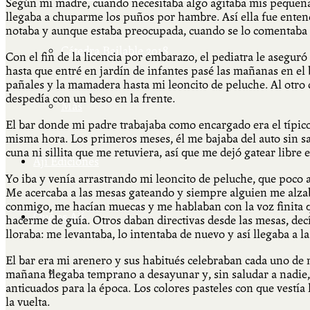
Según mi madre, cuando necesitaba algo agitaba mis pequeñas 
llegaba a chuparme los puños por hambre. Así ella fue entend
notaba y aunque estaba preocupada, cuando se lo comentaba a
Cátedra Bailable 2018
Con el fin de la licencia por embarazo, el pediatra le asegu
hasta que entré en jardín de infantes pasé las mañanas en el
pañales y la mamadera hasta mi leoncito de peluche. Al otro dí
despedía con un beso en la frente.
Más
El bar donde mi padre trabajaba como encargado era el típic
misma hora. Los primeros meses, él me bajaba del auto sin sac
cuna ni sillita que me retuviera, así que me dejó gatear libre 
Ají Ediciones
Yo iba y venía arrastrando mi leoncito de peluche, que poco 
Me acercaba a las mesas gateando y siempre alguien me alzaba
conmigo, me hacían muecas y me hablaban con la voz finita 
Qué es Ají
hacerme de guía. Otros daban directivas desde las mesas, de
lloraba: me levantaba, lo intentaba de nuevo y así llegaba a 
El bar era mi arenero y sus habitués celebraban cada uno de 
ADHERITE!
mañana llegaba temprano a desayunar y, sin saludar a nadie, 
anticuados para la época. Los colores pasteles con que vestía
la vuelta.