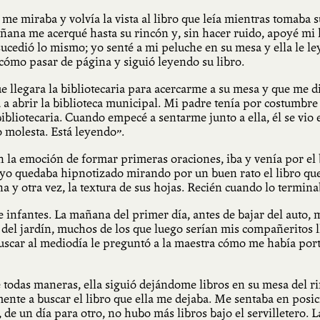
e miraba y volvía la vista al libro que leía mientras tomaba su
na me acerqué hasta su rincón y, sin hacer ruido, apoyé mi le
 sucedió lo mismo; yo senté a mi peluche en su mesa y ella le ley
 cómo pasar de página y siguió leyendo su libro.
llegara la bibliotecaria para acercarme a su mesa y que me die
a a abrir la biblioteca municipal. Mi padre tenía por costumbr
bibliotecaria. Cuando empecé a sentarme junto a ella, él se vio
o molesta. Está leyendo”.
la emoción de formar primeras oraciones, iba y venía por el b
a, yo quedaba hipnotizado mirando por un buen rato el libro que
 y otra vez, la textura de sus hojas. Recién cuando lo termina
infantes. La mañana del primer día, antes de bajar del auto, m
 del jardín, muchos de los que luego serían mis compañeritos l
uscar al mediodía le preguntó a la maestra cómo me había por
e todas maneras, ella siguió dejándome libros en su mesa del ri
ente a buscar el libro que ella me dejaba. Me sentaba en posici
de un día para otro, no hubo más libros bajo el servilletero. L