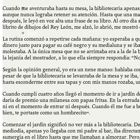
Qué es Ají
Cuando me aventuraba hasta su mesa, la bibliotecaria apenas m
aunque nunca lograba retener su atención. Hasta que una maña
después, le leyó en voz alta una frase de su libro. Al otro día
librito de dibujos del Rey León, me alzó, lo abrió, me mostró
Staff
La rutina comenzó a repetirse cada mañana: yo esperaba a que 
dinero justo para pagar su café negro y su medialuna y se ib
molestaba. A la única mesa que no se arrimaba era a la de la 
la lejanía del mostrador, a lo que ella siempre respondía: “N
Según la opinión general, yo era un nene manso: hablaba con 
pesar de que la bibliotecaria se levantaba de la mesa y se ib
hasta esconderme entre sus tapas y con mis manos rozaba, una
Cuando cumplí cuatro años llegó el momento de ir a jardín de 
daría de premio una milanesa con papas fritas. En la entrada
ni en el momento de entrar ni después. Cuando él me fue a b
bien, te portaste como un hombrecito”.
Comenzar el jardín significó no ver más a la bibliotecaria. D
mediodía, apenas yo llegaba con mi padre al bar, iba directam
sumergía en el libro hasta que me llamaban a almorzar. Pero, 