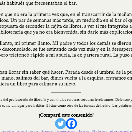
más habitués que frecuentaban el bar.
n que no era la primera vez que, en el transcurrir de la mañana, 
icos. Un par de semanas más tarde, un mediodía en el bar oí qu
propuesta de esconder la cajita de libros, a ver si me integra
bibliotecaria que ya no era bienvenida, sin darle más explicacio
 llanto, mi primer llanto. Mi padre y todos los demás se dier
o desconsolado, se fue estirando cada vez más y en la desespe
pero telefoneó rápido a mi abuela, la ex partera rural. La puso a
an llorar sin saber qué hacer. Parada desde el umbral de la p
la mano, salimos del bar, dimos vuelta a la esquina, entramos en
diera un libro para calmar a su nieto.
 del profesorado de filosofía y con títulos en otras verduras irrelevantes. Defensor y
a como un lugar para habitar. El cine como otra de las formas del relato. Las palabras 
¡Compartí este contenido!
 zerito
,
juani zero
,
libros
,
literatura
,
llanto
,
Relatos
,
sietemesi