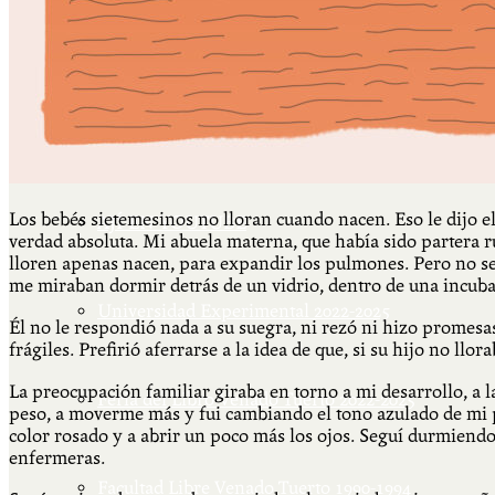
Más
Actividades & contenido
Los bebés sietemesinos no lloran cuando nacen. Eso le dijo 
AJÍ EN YOUTUBE
verdad absoluta. Mi abuela materna, que había sido partera r
lloren apenas nacen, para expandir los pulmones. Pero no se 
me miraban dormir detrás de un vidrio, dentro de una incub
Universidad Experimental 2022-2025
Él no le respondió nada a su suegra, ni rezó ni hizo prome
frágiles. Prefirió aferrarse a la idea de que, si su hijo no llo
La preocupación familiar giraba en torno a mi desarrollo, a
Feria del Libro Venado Tuerto 2022-2025
peso, a moverme más y fui cambiando el tono azulado de mi pie
color rosado y a abrir un poco más los ojos. Seguí durmiend
enfermeras.
Facultad Libre Venado Tuerto 1990-1994