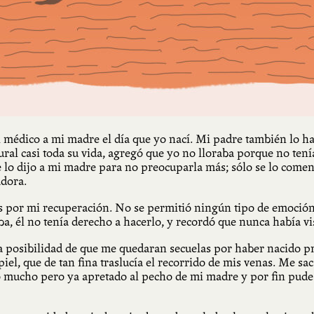
el médico a mi madre el día que yo nací. Mi padre también lo
ural casi toda su vida, agregó que yo no lloraba porque no ten
lo dijo a mi madre para no preocuparla más; sólo se lo coment
adora.
sas por mi recuperación. No se permitió ningún tipo de emoci
raba, él no tenía derecho a hacerlo, y recordó que nunca había vi
 la posibilidad de que me quedaran secuelas por haber nacido
l, que de tan fina traslucía el recorrido de mis venas. Me sac
o mucho pero ya apretado al pecho de mi madre y por fin pude 