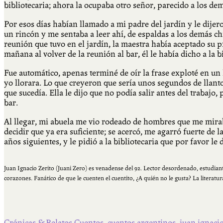
bibliotecaria; ahora la ocupaba otro señor, parecido a los de
Por esos días habían llamado a mi padre del jardín y le dijero
un rincón y me sentaba a leer ahí, de espaldas a los demás ch
reunión que tuvo en el jardín, la maestra había aceptado su 
mañana al volver de la reunión al bar, él le había dicho a la 
Fue automático, apenas terminé de oír la frase exploté en un
yo llorara. Lo que creyeron que sería unos segundos de llant
que sucedía. Ella le dijo que no podía salir antes del trabajo, 
bar.
Al llegar, mi abuela me vio rodeado de hombres que me mirab
decidir que ya era suficiente; se acercó, me agarró fuerte de 
años siguientes, y le pidió a la bibliotecaria que por favor le 
Juan Ignacio Zerito (Juani Zero) es venadense del 92. Lector desordenado, estudiante
corazones. Fanático de que le cuenten el cuentito, ¿A quién no le gusta? La literatur
Crónicas & Relatos
Cuentos
,
cuentos argentinos
,
juan ignacio