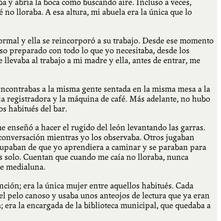
 y abría la boca como buscando aire. Incluso a veces,
o lloraba. A esa altura, mi abuela era la única que lo
normal y ella se reincorporó a su trabajo. Desde ese momento
so preparado con todo lo que yo necesitaba, desde los
 llevaba al trabajo a mi madre y ella, antes de entrar, me
 encontrabas a la misma gente sentada en la misma mesa a la
aja registradora y la máquina de café. Más adelante, no hubo
os habitués del bar.
e enseñó a hacer el rugido del león levantando las garras.
 conversación mientras yo los observaba. Otros jugaban
ocupaban de que yo aprendiera a caminar y se paraban para
s solo. Cuentan que cuando me caía no lloraba, nunca
de medialuna.
ción; era la única mujer entre aquellos habitués. Cada
el pelo canoso y usaba unos anteojos de lectura que ya eran
; era la encargada de la biblioteca municipal, que quedaba a